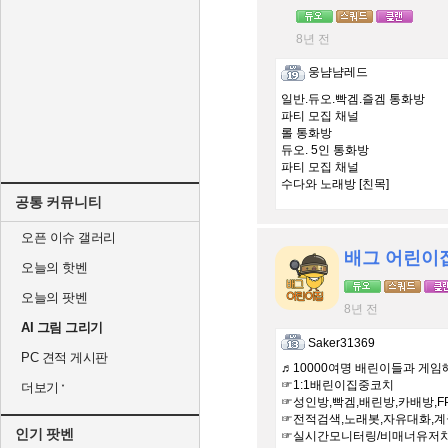
8년 전
웅냠냠레드
일반.듀오.빡겜.즐겜 통화방
파티 모집 채널
롤 통화방
듀오. 5인 통화방
파티 모집 채널
수다와 노래방 [친목]
공통 커뮤니티
오픈 이슈 갤러리
배그 어린이
오늘의 핫벤
오늘의 팟벤
8년 전
AI 그림 그리기
Saker31369
PC 견적 게시판
♬10000여명 배린이들과 게
☞1:1배린이집중코치
더보기
☞성인방,빡겜,배린방,카배방,F
☞전적검색,노래봇,자유대화,
인기 팟벤
☞실시간모니터링/비매너유저