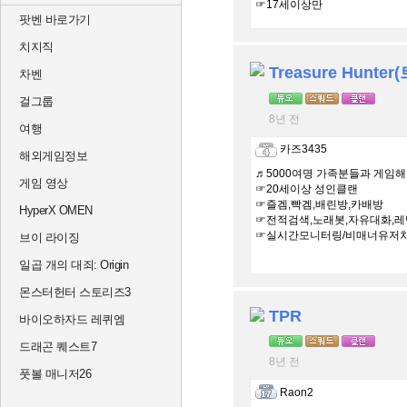
☞17세이상만
팟벤 바로가기
치지직
차벤
걸그룹
8년 전
여행
카즈3435
해외게임정보
♬5000여명 가족분들과 게임
게임 영상
☞20세이상 성인클랜
☞즐겜,빡겜,배린방,카배방
HyperX OMEN
☞전적검색,노래봇,자유대화,
☞실시간모니터링/비매너유저
브이 라이징
일곱 개의 대죄: Origin
몬스터헌터 스토리즈3
TPR
바이오하자드 레퀴엠
드래곤 퀘스트7
8년 전
풋볼 매니저26
Raon2