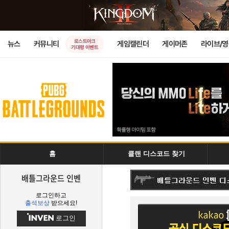
로스트아크
뉴스
커뮤니티
게임캘린더
게이머존
라이브/
기대평 이벤트
홈
클랜 디스코드 찾기
배틀그라운드 인벤
로그인하고
출석보상
받으세요!
로그인