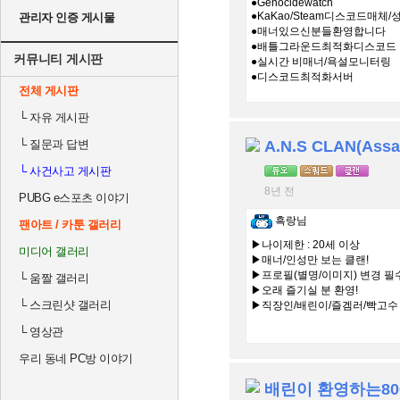
●Genocidewatch
●KaKao/Steam디스코드매체
관리자 인증 게시물
●매너있으신분들환영합니다
●배틀그라운드최적화디스코드
커뮤니티 게시판
●실시간 비매너/욕설모니터링
●디스코드최적화서버
전체 게시판
└
자유 게시판
└
질문과 답변
└
사건사고 게시판
8년 전
PUBG e스포츠 이야기
흑랑님
팬아트 / 카툰 갤러리
▶나이제한 : 20세 이상
미디어 갤러리
▶매너/인성만 보는 클랜!
▶프로필(별명/이미지) 변경 필수
└
움짤 갤러리
▶오래 즐기실 분 환영!
└
스크린샷 갤러리
▶직장인/배린이/즐겜러/빡고수 
└
영상관
우리 동네 PC방 이야기