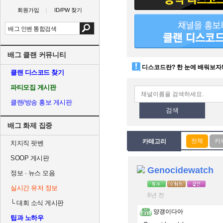
회원가입
ID/PW 찾기
배그 클랜 커뮤니티
디스코드란? 한 눈에 배워보자
클랜 디스코드 찾기
파티모집 게시판
클랜/방송 홍보 게시판
검색
배그 화제 집중
카테고리
치지직 팟벤
SOOP 게시판
Genocidewatch
정보 · 뉴스 모음
실시간 유저 정보
8년 전
└
대회 소식 게시판
양갱이다아
팁과 노하우