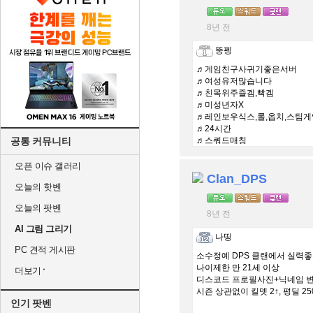
8년 전
뚱펭
♬게임친구사귀기좋은서버
♬여성유저많습니다
♬친목위주즐겜,빡겜
♬미성년자X
♬레인보우식스,롤,옵치,스팀게
♬24시간
공통 커뮤니티
♬스쿼드매칭
오픈 이슈 갤러리
Clan_DPS
오늘의 핫벤
오늘의 팟벤
8년 전
AI 그림 그리기
나띵
PC 견적 게시판
소수정예 DPS 클랜에서 실력
나이제한 만 21세 이상
더보기
디스코드 프로필사진+닉네임 변
시즌 상관없이 킬뎃 2↑, 평딜 25
인기 팟벤