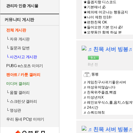
★즐겜지향 디스코드
관리자 인증 게시물
★기본매너 必
★예의에 어긋나는 행동금지
★나이 제한 만18↑
커뮤니티 게시판
★편한친목 OK
★들어오면 기본 인사 必!
전체 게시판
★오랫동안 함께 하실 분
★카카오배그 가능
└
자유 게시판
└
질문과 답변
♬친목 서버 빙봉
└
사건사고 게시판
8년 전
PUBG e스포츠 이야기
뚱펭
팬아트 / 카툰 갤러리
♬게임친구사귀기좋은서버
미디어 갤러리
♬여성유저많습니다
└
움짤 갤러리
♬친목위주즐겜,빡겜
♬미성년자X
└
스크린샷 갤러리
♬레인보우식스,롤,옵치,스팀게
♬24시간
└
영상관
♬스쿼드매칭
우리 동네 PC방 이야기
♬친목 서버 빙봉