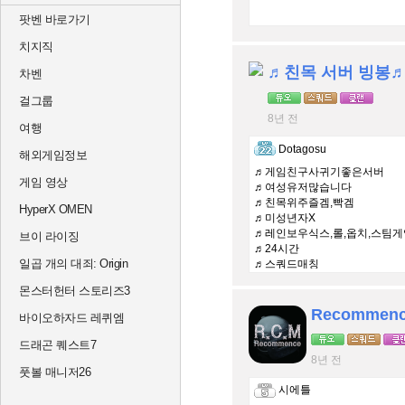
팟벤 바로가기
치지직
♬친목 서버 빙봉
차벤
걸그룹
8년 전
여행
Dotagosu
해외게임정보
♬게임친구사귀기좋은서버
게임 영상
♬여성유저많습니다
♬친목위주즐겜,빡겜
HyperX OMEN
♬미성년자X
♬레인보우식스,롤,옵치,스팀게
브이 라이징
♬24시간
일곱 개의 대죄: Origin
♬스쿼드매칭
몬스터헌터 스토리즈3
Recommenc
바이오하자드 레퀴엠
드래곤 퀘스트7
8년 전
풋볼 매니저26
시에틀