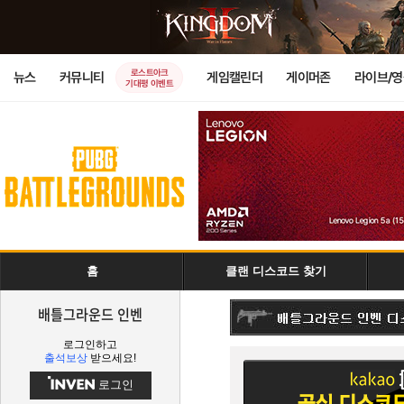
로스트아크
뉴스
커뮤니티
게임캘린더
게이머존
라이브/
기대평 이벤트
홈
클랜 디스코드 찾기
배틀그라운드 인벤
로그인하고
출석보상
받으세요!
로그인