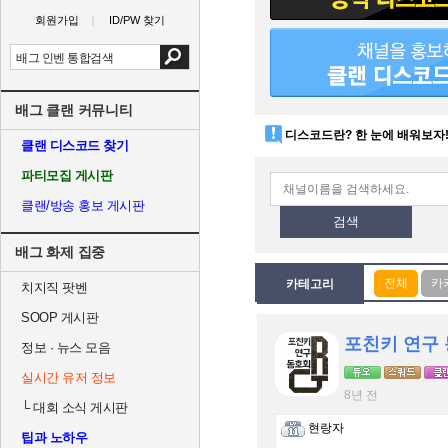
회원가입
ID/PW 찾기
배그 클랜 커뮤니티
디스코드란? 한 눈에 배워보자
클랜 디스코드 찾기
파티모집 게시판
클랜/방송 홍보 게시판
검색
배그 화제 집중
카테고리
치지직 팟벤
SOOP 게시판
포친키 연구
정보 · 뉴스 모음
실시간 유저 정보
8년 전
└
대회 소식 게시판
현랑자
팁과 노하우