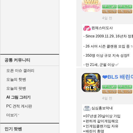
4일 전
윈체스터도사
- Since 2009.11.29, 16년차
- 26 서머 시즌 클랜원 모집 중 
- 350명 이상 규모 지속 성장!!
공통 커뮤니티
- 만 21세, 군필 이상 ✅
오픈 이슈 갤러리
오늘의 핫벤
오늘의 팟벤
AI 그림 그리기
4일 전
PC 견적 게시판
심심홍보막내
더보기
• 07년생 20살이상 가입
• 편하게 같이게임해요
• 인게임클랜가입 자유
인기 팟벤
• 배린이 환영