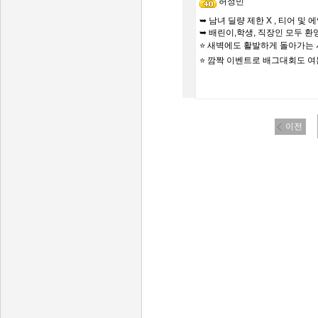
허정민
➥ 남녀 딜량 제한 X , 티어 및
➥ 배린이,학생, 직장인 모두 환영
⭐️ 새벽에도 활발하게 돌아가는
⭐️ 깜짝 이벤트로 배그대회도 여
이전