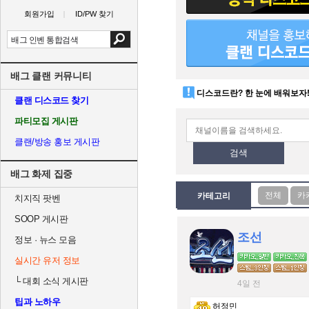
회원가입
ID/PW 찾기
배그 클랜 커뮤니티
디스코드란? 한 눈에 배워보자
클랜 디스코드 찾기
파티모집 게시판
클랜/방송 홍보 게시판
검색
배그 화제 집중
카테고리
치지직 팟벤
SOOP 게시판
조선
정보 · 뉴스 모음
실시간 유저 정보
└
대회 소식 게시판
4일 전
팁과 노하우
허정민