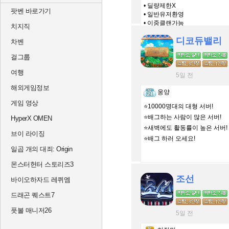
• 딜량제한X
팟벤 바로가기
• 일반유저환영
• 이중클랜가능
치지직
• 닉변X
디코듀밸리
• 자유로운분위기
차벤
걸그룹
여행
5일 전
해외게임정보
웅양
게임 영상
⭐️10000명대의 대형 서버!
⭐️배그하는 사람이 많은 서버!
HyperX OMEN
⭐️새벽에도 활동률이 높은 서버!
브이 라이징
⭐️배그 하러 오세요!
일곱 개의 대죄: Origin
몬스터헌터 스토리즈3
조선
바이오하자드 레퀴엠
드래곤 퀘스트7
풋볼 매니저26
5일 전