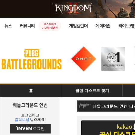
로스트아크
뉴스
커뮤니티
게임캘린더
게이머존
라이브/
기대평 이벤트
홈
클랜 디스코드 찾기
배틀그라운드 인벤
로그인하고
출석보상
받으세요!
로그인