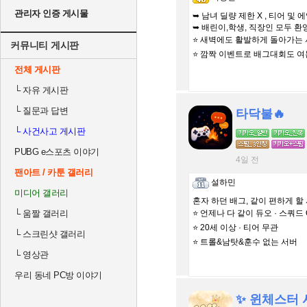
관리자 인증 게시물
➥ 남녀 딜량 제한 X , 티어 및
➥ 배린이,학생, 직장인 모두 환영
⭐️ 새벽에도 활발하게 돌아가는
커뮤니티 게시판
⭐️ 깜짝 이벤트로 배그대회도 여
전체 게시판
└
자유 게시판
└
질문과 답변
타닥불🔥
└
사건사고 게시판
PUBG e스포츠 이야기
4일 전
팬아트 / 카툰 갤러리
설하민
미디어 갤러리
혼자 하던 배그, 같이 편하게 할 
└
움짤 갤러리
⭐ 언제나 다 같이 듀오 · 스쿼드 
⭐ 20세 이상 · 티어 무관
└
스크린샷 갤러리
⭐ 트롤&남탓&훈수 없는 서버
└
영상관
우리 동네 PC방 이야기
✨ 윈체스터 서