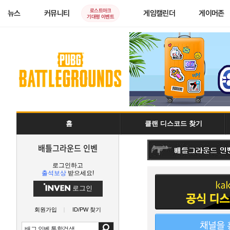
로스트아크
뉴스
커뮤니티
게임캘린더
게이머존
기대평 이벤트
홈
클랜 디스코드 찾기
배틀그라운드 인벤
로그인하고
출석보상
받으세요!
로그인
회원가입
ID/PW 찾기