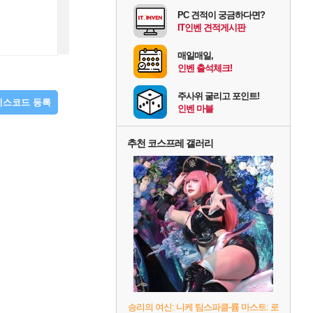
PC 견적이 궁금하다면?
IT인벤 견적게시판
매일매일,
인벤 출석체크!
주사위 굴리고 포인트!
디스코드 등록
인벤 마블
추천 코스프레 갤러리
승리의 여신: 니케 팀스파클-륨 마스트: 로