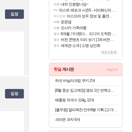
내차 인증합니당~
차벤
라스트 에포크 시즌5 - 서리화신의 분노 티저
PV
입장
아스오라 성우 정보 및 출연작 모음
아스오라
운문댐
여행
오사카 가족여행
여행
6개월 기다렸다… 드디어 도착한 치사 메신저백! 실물 후기
명조
버전 콘텐츠 미리 보기 | 3.6 버전 「신기루 속 등불 그림자, 속세에 깃든 검의 결심」이 8월 20일에 업데이트됩니다!
명조
세계관 소개 | 소명 상인회
명조
새로고침
핫딜
게시판
더보기+
허쉬 바닐라크림 쿠키 2개
[8월 중순 입고예정] 앰보 1인 빈백소파 LS026 브라운 0809.2977
입장
배홍동 막국수 114g, 12개
[풀무원] 얄피꽉찬 만두8봉 기획 (고기/김치/교자/물만두 외)
크라운 과자 6개