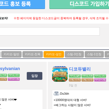
워보자!
※한 페이지에 동일한 디스코드글이 중복하여 등록될 경우, 삭제 조치될 수
 sylvanian
디코듀밸리
입장
3일 전
Du3dn
 많은 서버❤️
⭐️10000명대의 대형 서버!
️
⭐️배그하는 사람이 많은 서버!