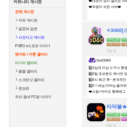
❤️내전이 상시 열리는 서버
커뮤니티 게시판
❤️적응이 쉬운 서버❤️
전체 게시판
└
자유 게시판
└
질문과 답변
⭐️3060
└
사건사고 게시판
PUBG e스포츠 이야기
3일 전
팬아트 / 카툰 갤러리
God3060
미디어 갤러리
3️⃣3십대 이상 누구나 환
└
움짤 갤러리
0️⃣0킬 초보분도 매너만 
└
스크린샷 갤러리
6️⃣6시 퇴근 후~ 본격적
0️⃣0ㅏ버님,어머님,들어
└
영상관
❤️스팀+카카오 행복배그
우리 동네 PC방 이야기
타닥불🔥
3일 전