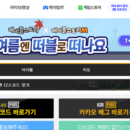
최대 90% 할인
라이브/영상
게이밍/IT
게임스토어
8월 프로모션
아이템
지도