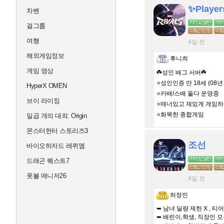
✨Playe
차벤
걸그룹
여행
4일 전
해외게임정보
후니츼
게임 영상
☘️성인 배그 서버☘️
⭐성인인증 만 18세 (08년
HyperX OMEN
⭐카배/스배 둘다 운영중
브이 라이징
⭐매너있고 재밌게 게임
⭐화목한 종합게임
일곱 개의 대죄: Origin
몬스터헌터 스토리즈3
조선
바이오하자드 레퀴엠
드래곤 퀘스트7
풋볼 매니저26
4일 전
허정민
➥ 남녀 딜량 제한 X , 티
➥ 배린이,학생, 직장인 모