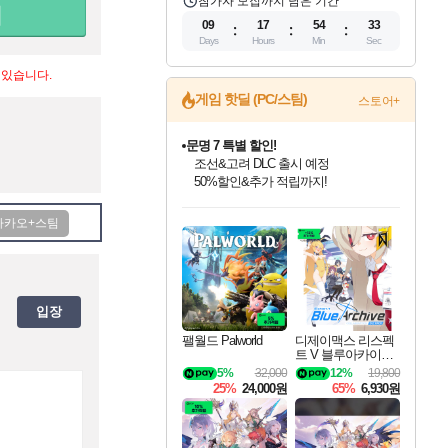
참가자 모집까지 남은 기간
09
17
54
33
Days
Hours
Min
Sec
 있습니다.
게임 핫딜 (PC/스팀)
스토어+
문명 7 특별 할인!
조선&고려 DLC 출시 예정
50%할인&추가 적립까지!
인벤게임즈 8월 특별 할인!
드래곤소드: 어웨이크닝 입점!
마블 투혼 파이팅 소울즈 정식출시!
귀무자: 검의 길 예약 판매 중!
비스트 오브 리인카네이션 정식 출시!
커세어 코브 출시 기념 할인!
더 렐릭 퍼스트 가디언 정식 출시
베데스다 40주년 기념 할인 중!
캡콤 프렌차이즈 할인 진행 중!
캡콤 일부 상품 상시 할인
스타워즈 은하계 레이서
로블록스 기프트 카드 공식 입점
인기 퍼블리셔 모음!
스팀으로 만나는 드래곤소드!
마블 히어로 총 출동&화려한 격투!
10% 할인과
게임프릭 신작 IP
해적'섬'을 발전시키자!
설화x하드코어 액션!
베데스다의 명작들을
몬헌, 바하 등 인기 IP를
몬헌 와일즈 & 드래곤즈 도그마2
인벤게임즈에서 10% 추가 적립
Robux를 가장 안전하고
최대 90% 할인가를 만나보세요!
네이버혜택과 함께 만나보세요!
네이버 포인트 혜택까지!
이니&베니 혜택까지!
네이버 혜택가와 함께 예약하세요!
할인&네이버혜택으로 만나보세요!
네이버페이 혜택과 만나보세요!
40주년 프로모션으로 만나보세요!
할인가에 만나보세요!
일부 에디션 상시 할인!
혜택으로 예약 판매 중
편안하게 충전하세요
입장
팰월드 Palworld
디제이맥스 리스펙
트 V 블루아카이브
팩 DJMAX RESPE
5%
32,000
12%
19,800
CT V Blue Archive P
25%
24,000원
65%
6,930원
ack DLC