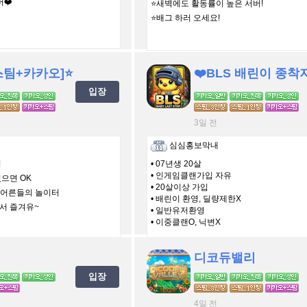
❤️
⭐️새벽에도 활동률이 높은 서버!
⭐️배그 하러 오세요!
[스팀+카카오]⭐️
❤️BLS 배린이 종착지
입장
3일 전
심심홍보막내
영
• 07년생 20살
• 인게임클랜가입 자유
있으면 OK
• 20살이상 가입
인 어른들의 놀이터
• 배린이 환영, 딜량제한X
와서 즐겨유~
• 일반유저환영
• 이중클랜O, 닉변X
디코듀밸리
입장
4일 전