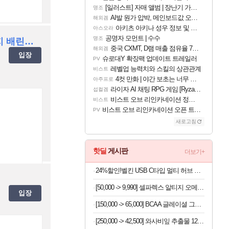
[일러스트] 자매 앨범 | 장난기 가득한 오후의 공원 (리메이크판)
명조
AI발 원가 압박, 메인보드값 오르나
해외겜
아키츠 아키나 성우 정보 및 주요 필모
아스오라
공명자 모먼트 | 수수
명조
❤️BLS 배린이 종착지 배린이/딜량X/이중클랜O/인게임클갑자유
중국 CXMT, D램 매출 점유율 7%…글로벌 4위로 부상
해외겜
입장
슈로대Y 확장팩 업데이트 트레일러
PV
레벨업 능력치와 스킬의 상관관계
비스트
4컷 만화 | 야간 보초는 너무 힘들어
아주프로
라이자 AI 채팅 RPG 게임 [RyzaChat: AI] 공개
섭컬겜
비스트 오브 리인카네이션 정보/공략글 모음
비스트
비스트 오브 리인카네이션 오픈 트레일러
PV
새로고침
핫딜
게시판
더보기+
24%할인!벨킨 USB C타입 멀티 허브 아이폰 아이패드 맥북 프로 에어 노트북 호환
[50,000 -> 9,990] 셀파렉스 알티지 오메가3 10캡슐 x 10박스
입장
[150,000 -> 65,000] BCAA 글레이셜 그레이프 745g x 2개
[250,000 -> 42,500] 와사비잎 추출물 120정 x 2개