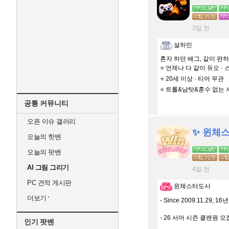
3일 전
설하민
혼자 하던 배그, 같이 편하
⭐ 언제나 다 같이 듀오 · 
⭐ 20세 이상 · 티어 무관
⭐ 트롤&남탓&훈수 없는 
공통 커뮤니티
오픈 이슈 갤러리
✨ 윈체스
오늘의 핫벤
오늘의 팟벤
AI 그림 그리기
4일 전
PC 견적 게시판
윈체스터도사
더보기
- Since 2009.11.29, 
- 26 서머 시즌 클랜원 모
인기 팟벤