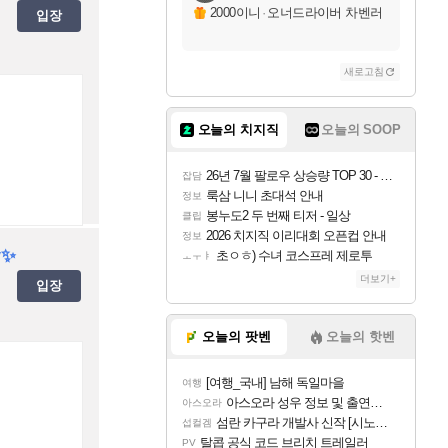
2000이니
·
오너드라이버 차벤러
입장
새로고침
오늘의 치지직
오늘의 SOOP
26년 7월 팔로우 상승량 TOP 30 - 월간 치지직
잡담
룩삼 니니 초대석 안내
정보
봉누도2 두 번째 티저 - 일상
클립
2026 치지직 이리대회 오픈컵 안내
정보
y✨
초ㅇㅎ) 수녀 코스프레 제로투
ㅗㅜㅑ
더보기+
입장
오늘의 팟벤
오늘의 핫벤
[여행_국내] 남해 독일마을
여행
아스오라 성우 정보 및 출연작 모음
아스오라
섬란 카구라 개발사 신작 [시노비 넥서스] 연내 출시 예정
섭컬겜
탈콥 공식 코드 브리치 트레일러
PV