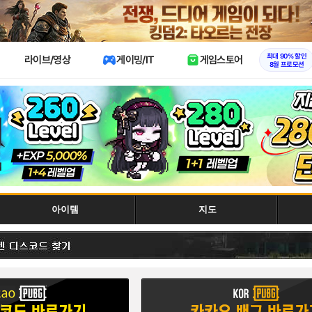
X
최대 90% 할인
라이브/영상
게이밍/IT
게임스토어
8월 프로모션
아이템
지도