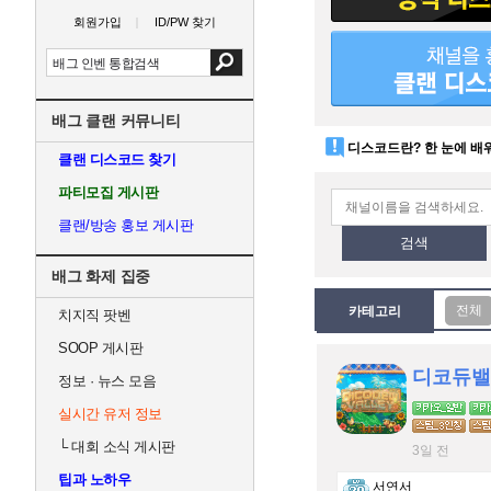
회원가입
ID/PW 찾기
배그 클랜 커뮤니티
디스코드란? 한 눈에 배
클랜 디스코드 찾기
파티모집 게시판
클랜/방송 홍보 게시판
검색
배그 화제 집중
카테고리
치지직 팟벤
SOOP 게시판
디코듀밸
정보 · 뉴스 모음
실시간 유저 정보
└
대회 소식 게시판
3일 전
팁과 노하우
서연서