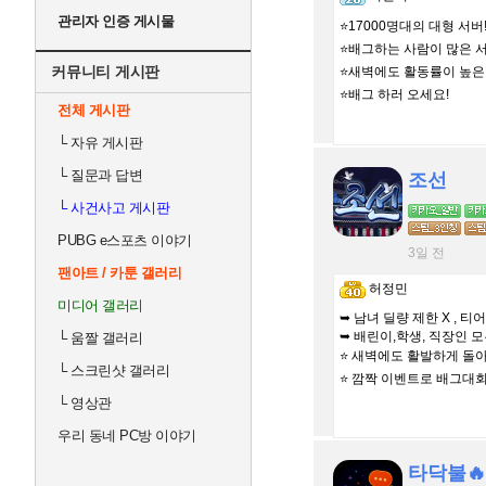
관리자 인증 게시물
⭐️17000명대의 대형 서버
⭐️배그하는 사람이 많은 서
커뮤니티 게시판
⭐️새벽에도 활동률이 높은
⭐️배그 하러 오세요!
전체 게시판
└
자유 게시판
└
질문과 답변
조선
└
사건사고 게시판
PUBG e스포츠 이야기
3일 전
팬아트 / 카툰 갤러리
허정민
미디어 갤러리
➥ 남녀 딜량 제한 X , 티
➥ 배린이,학생, 직장인 모
└
움짤 갤러리
⭐️ 새벽에도 활발하게 돌
└
스크린샷 갤러리
⭐️ 깜짝 이벤트로 배그대
└
영상관
우리 동네 PC방 이야기
타닥불🔥