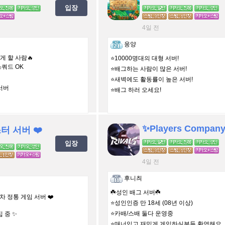
입장
4일 전
웅양
게 할 사람🔥
⭐️10000명대의 대형 서버!
스쿼드 OK
⭐️배그하는 사람이 많은 서버!
⭐️새벽에도 활동률이 높은 서버!
서버
⭐️배그 하러 오세요!
✨Players Compan
터 서버 ❤️
입장
4일 전
후니츼
☘️성인 배그 서버☘️
16년차 정통 게임 서버 ❤️
⭐성인인증 만 18세 (08년 이상)
⭐카배/스배 둘다 운영중
집 중 ✨
⭐매너있고 재밌게 게임하실분들 환영해요