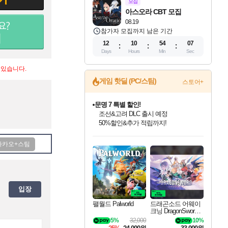
모집
아스오라 CBT 모집
08.19
참가자 모집까지 남은 기간
12
10
54
06
Days
Hours
Min
Sec
 있습니다.
게임 핫딜 (PC/스팀)
스토어+
문명 7 특별 할인!
조선&고려 DLC 출시 예정
50%할인&추가 적립까지!
인벤게임즈 8월 특별 할인!
드래곤소드: 어웨이크닝 입점!
귀무자: 검의 길 예약 판매 중!
비스트 오브 리인카네이션 정식 출시!
커세어 코브 출시 기념 할인!
더 렐릭 퍼스트 가디언 정식 출시
베데스다 40주년 기념 할인 중!
마블 투혼 파이팅 소울즈 예약 판매 중!
캡콤 프렌차이즈 할인 진행 중!
캡콤 일부 상품 상시 할인
스타워즈 은하계 레이서
로블록스 기프트 카드 공식 입점
인기 퍼블리셔 모음!
스팀으로 만나는 드래곤소드!
10% 할인과
게임프릭 신작 IP
해적'섬'을 발전시키자!
설화x하드코어 액션!
베데스다의 명작들을
마블 히어로 총 출동&화려한 격투!
몬헌, 바하 등 인기 IP를
몬헌 와일즈 & 드래곤즈 도그마2
인벤게임즈에서 10% 추가 적립
Robux를 가장 안전하고
최대 90% 할인가를 만나보세요!
네이버혜택과 함께 만나보세요!
이니&베니 혜택까지!
네이버 혜택가와 함께 예약하세요!
할인&네이버혜택으로 만나보세요!
네이버페이 혜택과 만나보세요!
40주년 프로모션으로 만나보세요!
네이버 포인트 혜택까지!
할인가에 만나보세요!
일부 에디션 상시 할인!
혜택으로 예약 판매 중
편안하게 충전하세요
입장
팰월드 Palworld
드래곤소드 어웨이
크닝 DragonSword A
wakening
5%
32,000
10%