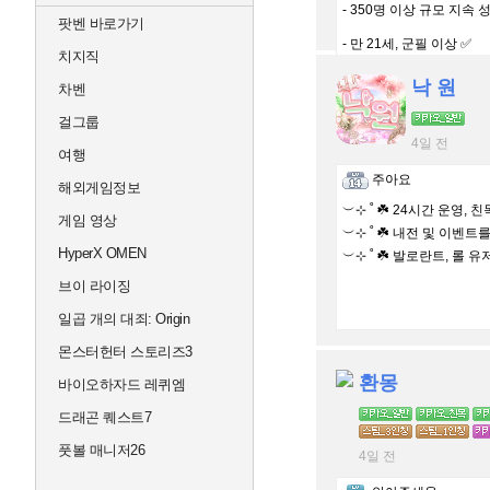
- 350명 이상 규모 지속 성
팟벤 바로가기
- 만 21세, 군필 이상 ✅
치지직
낙 원
차벤
걸그룹
4일 전
여행
주아요
해외게임정보
︶⊹ ˚ ☘️ 24시간 운영, 
게임 영상
︶⊹ ˚ ☘️ 내전 및 이벤트
HyperX OMEN
︶⊹ ˚ ☘️ 발로란트, 롤 
브이 라이징
일곱 개의 대죄: Origin
몬스터헌터 스토리즈3
환몽
바이오하자드 레퀴엠
드래곤 퀘스트7
풋볼 매니저26
4일 전