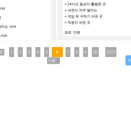
⭐️ 24시간 음성이 활발한 곳
서버
⭐️ 내전이 자주 열리는
⭐️ 게임 팟 구하기 쉬운 곳
버
⭐️ 적응이 쉬운 곳
열리는 서버
경로: 인벤
 서버
전
1
2
3
4
5
6
7
8
9
10
...
2172
다음