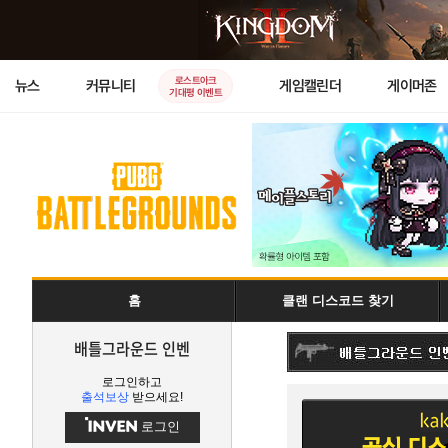
로스트아크
뉴스
커뮤니티
게임캘린더
게이머존
기대평 이벤트
홈
클랜 디스코드 찾기
배틀그라운드 인벤
로그인하고
출석보상
받으세요!
로그인