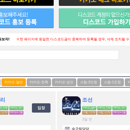
워보자!
※한 페이지에 동일한 디스코드글이 중복하여 등록될 경우, 삭제 조치될 수
리
조선
입장
3일 전
숭구링당당