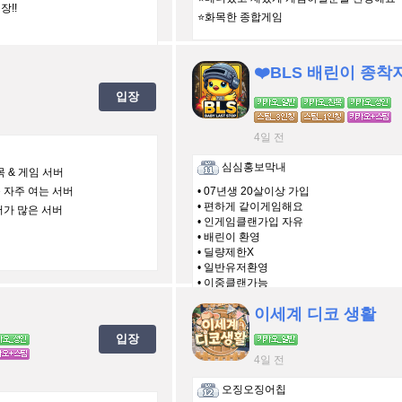
장!!
⭐화목한 종합게임
입장
4일 전
심심홍보막내
친목 & 게임 서버
를 자주 여는 서버
• 07년생 20살이상 가입
• 편하게 같이게임해요
유저가 많은 서버
• 인게임클랜가입 자유
• 배린이 환영
• 딜량제한X
• 일반유저환영
• 이중클랜가능
• 닉변X
이세계 디코 생활
• 자유로운분위기
입장
4일 전
오징오징어칩