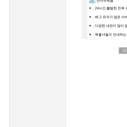
안아주세욥
✦﹒24시간 활발한 친목 
✦﹒배그 유저가 많은 서
✦﹒다양한 내전이 많이 
✦﹒목좋녀들이 안내하는
이