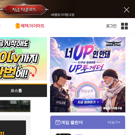
혜택.아이마트
로그인
인
벤
전
체
사
이
트
맵
코스튬
게임 캘린더
더보기+