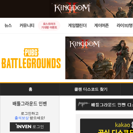
로스트아크
뉴스
커뮤니티
게임캘린더
게이머존
라이브/
기대평 이벤트
홈
클랜 디스코드 찾기
배틀그라운드 인벤
로그인하고
출석보상
받으세요!
로그인