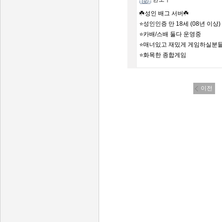
☘️성인 배그 서버☘️
⭐성인인증 만 18세 (08년 이상)
⭐카배/스배 둘다 운영중
⭐매너있고 재밌게 게임하실분
⭐화목한 종합게임
이전