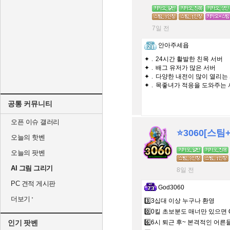
7일 전
안아주세욥
✦﹒24시간 활발한 친목 서버
✦﹒배그 유저가 많은 서버
✦﹒다양한 내전이 많이 열리는
✦﹒목좋녀가 적응을 도와주는 
공통 커뮤니티
오픈 이슈 갤러리
⭐️3060[스팀
오늘의 핫벤
오늘의 팟벤
AI 그림 그리기
8일 전
PC 견적 게시판
God3060
더보기
3️⃣3십대 이상 누구나 환영
0️⃣0킬 초보분도 매너만 있으면 
인기 팟벤
6️⃣6시 퇴근 후~ 본격적인 어