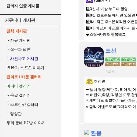
God3060
관리자 인증 게시물
3️⃣3십대 이상 누구나 환영
0️⃣0킬 초보분도 매너만 있으면 
커뮤니티 게시판
6️⃣6시 퇴근 후~ 본격적인 어
0️⃣0ㅏ버님,어머님,들어와서 즐
전체 게시판
❤️스팀+카카오 행복배그
└
자유 게시판
└
질문과 답변
조선
└
사건사고 게시판
PUBG e스포츠 이야기
7일 전
팬아트 / 카툰 갤러리
허정민
미디어 갤러리
➥ 남녀 딜량 제한 X , 티어 및
➥ 배린이,학생, 직장인 모두 환영
└
움짤 갤러리
⭐️ 새벽에도 활발하게 돌아가는
└
스크린샷 갤러리
⭐️ 깜짝 이벤트로 배그대회도 여
└
영상관
우리 동네 PC방 이야기
환몽