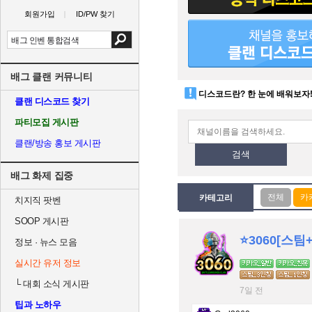
회원가입
ID/PW 찾기
배그 클랜 커뮤니티
디스코드란? 한 눈에 배워보자
클랜 디스코드 찾기
파티모집 게시판
클랜/방송 홍보 게시판
검색
배그 화제 집중
카테고리
치지직 팟벤
SOOP 게시판
⭐️3060[스팀
정보 · 뉴스 모음
실시간 유저 정보
└
대회 소식 게시판
7일 전
팁과 노하우