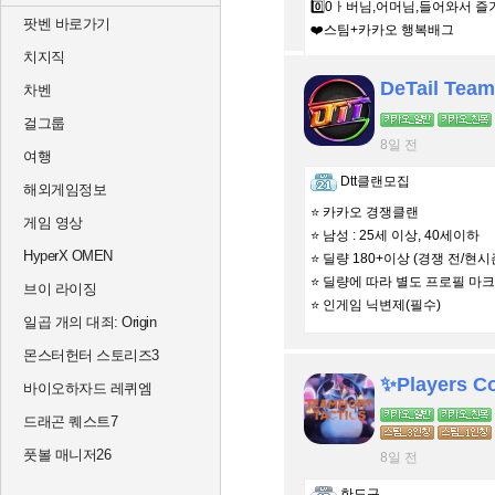
0️⃣0ㅏ버님,어머님,들어와서 즐
팟벤 바로가기
❤️스팀+카카오 행복배그
치지직
차벤
걸그룹
8일 전
여행
Dtt클랜모집
해외게임정보
⭐ 카카오 경쟁클랜
게임 영상
⭐ 남성 : 25세 이상, 40세이하
HyperX OMEN
⭐ 딜량 180+이상 (경쟁 전/현시
⭐ 딜량에 따라 별도 프로필 마크
브이 라이징
⭐ 인게임 닉변제(필수)
일곱 개의 대죄: Origin
몬스터헌터 스토리즈3
✨Players 
바이오하자드 레퀴엠
드래곤 퀘스트7
풋볼 매니저26
8일 전
한도구