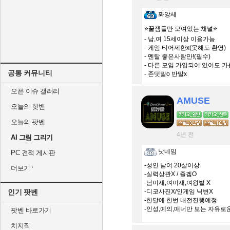
퐈앙세
⭐️꿀잼들만 모여있는 채널⭐️
- 남,여 15세이상 이용가능
- 게임 티어제한x(못해도 환영)
- 멘탈 좋은사람만!(필수)
- 다른 모임 가입되어 있어도 가
공통 커뮤니티
- 존댓말o 반말x
오픈 이슈 갤러리
AMUSE
오늘의 핫벤
오늘의 팟벤
4년 전
AI 그림 그리기
낫네임
PC 견적 게시판
-성인 남여 20살이상
더보기
-실력상관X / 즐겜O
-남미새,여미새,여왕벌 X
인기 팟벤
-디코사진X/인게임 닉변X
-한달에 한번 내전진행예정
-인성,예의,매너만 보는 자유로
팟벤 바로가기
치지직