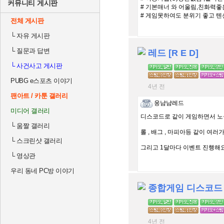
커뮤니티 게시판
# 기본매너 와 어울림,친화력
# 게임못하여도 분위기 좋고 텐
전체 게시판
└
자유 게시판
└
질문과 답변
레드 [R E D]
└
사건사고 게시판
PUBG e스포츠 이야기
4년 전
팬아트 / 카툰 갤러리
웅냠냠레드
미디어 갤러리
디스코드로 같이 게임하면서 노실
└
움짤 갤러리
롤 , 배그 , 마피아등 같이 여러
└
스크린샷 갤러리
그리고 1달마다 이벤트 진행해요! 
└
영상관
우리 동네 PC방 이야기
종합게임 디스코드
4년 전