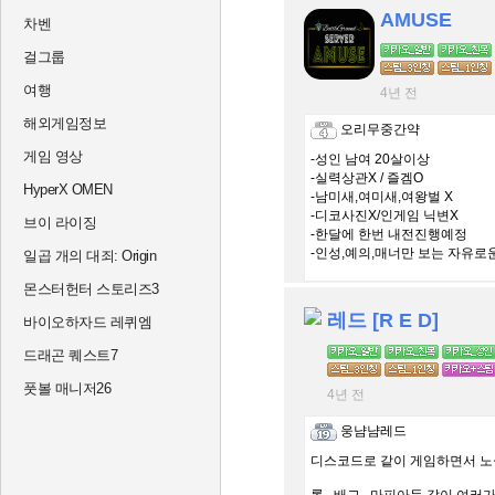
AMUSE
차벤
걸그룹
여행
4년 전
해외게임정보
오리무중간약
게임 영상
-성인 남여 20살이상
-실력상관X / 즐겜O
HyperX OMEN
-남미새,여미새,여왕벌 X
-디코사진X/인게임 닉변X
브이 라이징
-한달에 한번 내전진행예정
-인성,예의,매너만 보는 자유로
일곱 개의 대죄: Origin
몬스터헌터 스토리즈3
레드 [R E D]
바이오하자드 레퀴엠
드래곤 퀘스트7
풋볼 매니저26
4년 전
웅냠냠레드
디스코드로 같이 게임하면서 노실