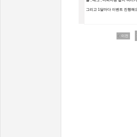
롤 , 배그 , 마피아등 같이 여러
그리고 1달마다 이벤트 진행해요! 
이전