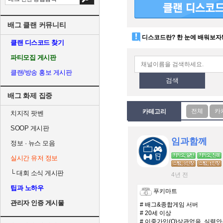
배그 클랜 커뮤니티
디스코드란? 한 눈에 배워보자
클랜 디스코드 찾기
파티모집 게시판
클랜/방송 홍보 게시판
검색
배그 화제 집중
카테고리
치지직 팟벤
SOOP 게시판
임과함께
정보 · 뉴스 모음
실시간 유저 정보
└
대회 소식 게시판
4년 전
팁과 노하우
푸키마트
관리자 인증 게시물
# 배그&종합게임 서버
# 20세 이상
# 이중가입(O)상관없음 ,실력안