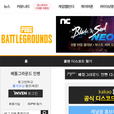
로스트아크
뉴스
커뮤니티
게임캘린더
게이머존
라이브/
기대평 이벤트
홈
클랜 디스코드 찾기
배틀그라운드 인벤
로그인하고
출석보상
받으세요!
로그인
회원가입
ID/PW 찾기