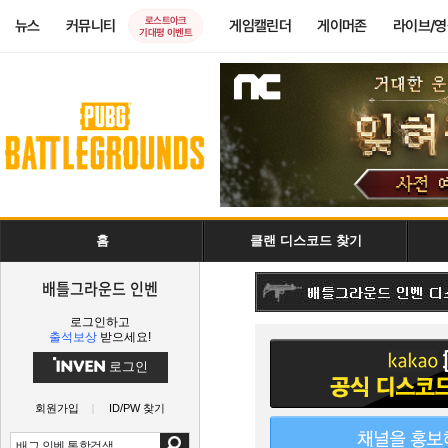
로스트아크
뉴스
커뮤니티
게임캘린더
게이머존
라이브/
기대평 이벤트
홈
클랜 디스코드 찾기
배틀그라운드 인벤
로그인하고
출석보상
받으세요!
로그인
회원가입
ID/PW 찾기