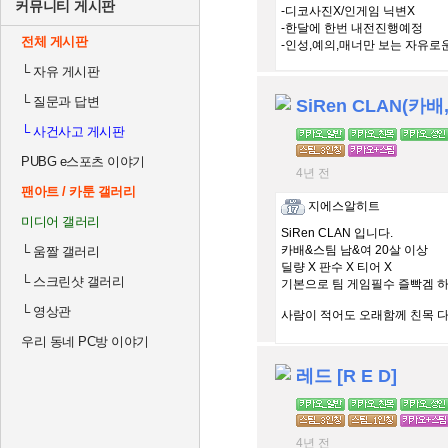
커뮤니티 게시판
-디코사진X/인게임 닉변X
-한달에 한번 내전진행예정
전체 게시판
-인성,예의,매너만 보는 자유로
└
자유 게시판
└
질문과 답변
SiRen CLAN(카배
└
사건사고 게시판
PUBG e스포츠 이야기
4년 전
팬아트 / 카툰 갤러리
지에스알히트
미디어 갤러리
SiRen CLAN 입니다.
카배&스팀 남&여 20살 이상
└
움짤 갤러리
딜량 X 판수 X 티어 X
└
스크린샷 갤러리
기본으로 팀 게임필수 즐빡겜 
└
영상관
사람이 적어도 오래함께 친목 다
우리 동네 PC방 이야기
레드 [R E D]
4년 전