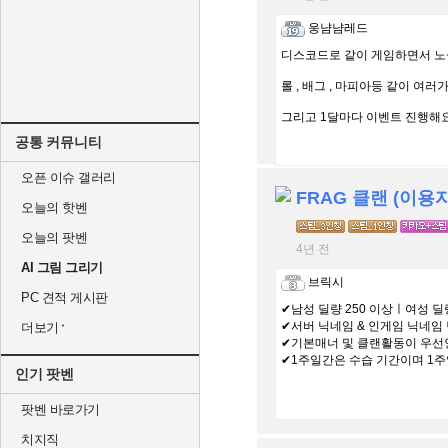
웅냠냠레드
디스코드로 같이 게임하면서 노실
롤 , 배그 , 마피아등 같이 여러
그리고 1달마다 이벤트 진행해요! 
공통 커뮤니티
오픈 이슈 갤러리
FRAG 클랜 (이용
오늘의 핫벤
오늘의 팟벤
4년 전
AI 그림 그리기
브릭시
PC 견적 게시판
✔남성 딜량 250 이상ㅣ여성 딜량
✔서버 닉네임 & 인게임 닉네임
더보기
✔기본매너 및 클랜활동이 우선
✔1주일간은 수습 기간이며 1주
인기 팟벤
팟벤 바로가기
치지직