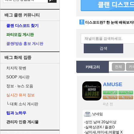
배그 클랜 커뮤니티
디스코드란? 한 눈에 배워보자
클랜 디스코드 찾기
파티모집 게시판
클랜/방송 홍보 게시판
검색
배그 화제 집중
카테고리
치지직 팟벤
SOOP 게시판
AMUSE
정보 · 뉴스 모음
실시간 유저 정보
└
대회 소식 게시판
4년 전
팁과 노하우
낫네임
관리자 인증 게시물
-성인 남여 20살이상
-실력상관X / 즐겜O
-남미새,여미새,여왕벌 X