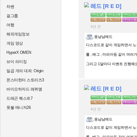
레드 [R E D]
차벤
걸그룹
여행
4년 전
해외게임정보
웅냠냠레드
게임 영상
디스코드로 같이 게임하면서 노실
HyperX OMEN
롤 , 배그 , 마피아등 같이 여러
브이 라이징
그리고 1달마다 이벤트 진행해요! 
일곱 개의 대죄: Origin
몬스터헌터 스토리즈3
레드 [R E D]
바이오하자드 레퀴엠
드래곤 퀘스트7
풋볼 매니저26
4년 전
웅냠냠레드
디스코드로 같이 게임하면서 노실