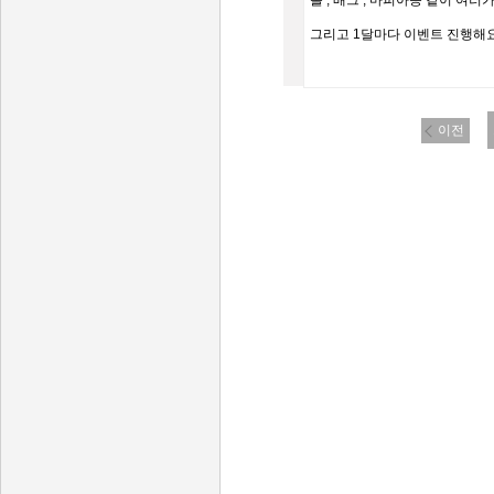
롤 , 배그 , 마피아등 같이 여러
그리고 1달마다 이벤트 진행해요! 
이전