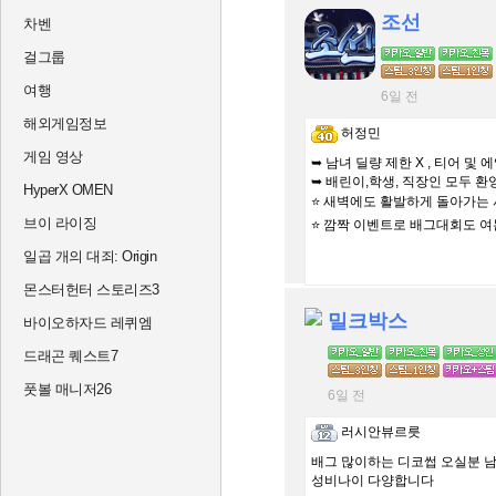
조선
차벤
걸그룹
여행
6일 전
해외게임정보
허정민
게임 영상
➥ 남녀 딜량 제한 X , 티어 및
➥ 배린이,학생, 직장인 모두 환영
HyperX OMEN
⭐️ 새벽에도 활발하게 돌아가는
브이 라이징
⭐️ 깜짝 이벤트로 배그대회도 여
일곱 개의 대죄: Origin
몬스터헌터 스토리즈3
밀크박스
바이오하자드 레퀴엠
드래곤 퀘스트7
풋볼 매니저26
6일 전
러시안뷰르릇
배그 많이하는 디코썹 오실분 
성비나이 다양합니다