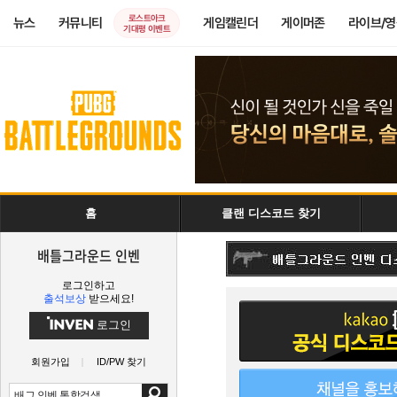
로스트아크
뉴스
커뮤니티
게임캘린더
게이머존
라이브/
기대평 이벤트
홈
클랜 디스코드 찾기
배틀그라운드 인벤
로그인하고
출석보상
받으세요!
로그인
회원가입
ID/PW 찾기