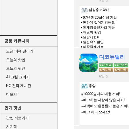
5일 전
심심홍보막내
• 07년생 20살이상 가입
• 편하게 같이게임해요
• 인게임클랜가입 자유
• 배린이 환영
• 딜량제한X
공통 커뮤니티
• 일반유저환영
• 이중클랜가능
오픈 이슈 갤러리
• 닉변X
디코듀밸리
• 자유로운분위기
오늘의 핫벤
오늘의 팟벤
6일 전
AI 그림 그리기
PC 견적 게시판
웅양
⭐️10000명대의 대형 서버!
더보기
⭐️배그하는 사람이 많은 서버!
⭐️새벽에도 활동률이 높은 서버!
인기 팟벤
⭐️배그 하러 오세요!
팟벤 바로가기
치지직