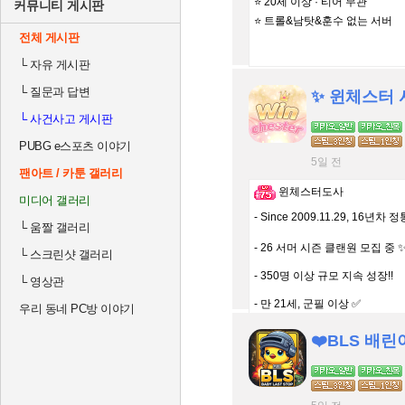
⭐ 20세 이상 · 티어 무관
커뮤니티 게시판
⭐ 트롤&남탓&훈수 없는 서버
전체 게시판
└
자유 게시판
└
질문과 답변
✨ 윈체스터 서
└
사건사고 게시판
PUBG e스포츠 이야기
5일 전
팬아트 / 카툰 갤러리
윈체스터도사
미디어 갤러리
- Since 2009.11.29, 16년차
└
움짤 갤러리
- 26 서머 시즌 클랜원 모집 중 
└
스크린샷 갤러리
- 350명 이상 규모 지속 성장!!
└
영상관
- 만 21세, 군필 이상 ✅
우리 동네 PC방 이야기