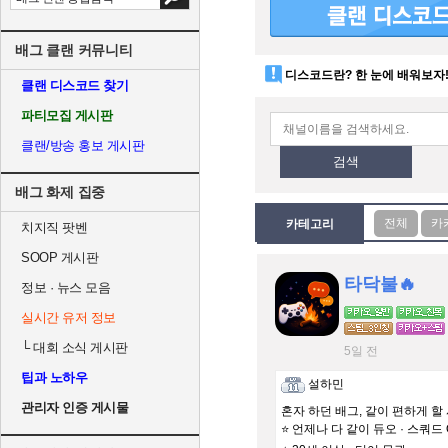
배그 클랜 커뮤니티
디스코드란? 한 눈에 배워보자
클랜 디스코드 찾기
파티모집 게시판
클랜/방송 홍보 게시판
검색
배그 화제 집중
카테고리
치지직 팟벤
SOOP 게시판
타닥불🔥
정보 · 뉴스 모음
실시간 유저 정보
└
대회 소식 게시판
5일 전
팁과 노하우
설하민
관리자 인증 게시물
혼자 하던 배그, 같이 편하게 할 
⭐ 언제나 다 같이 듀오 · 스쿼드 