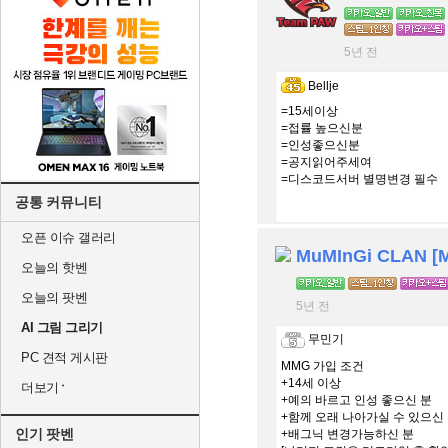
5년 전
Bellje
=15세이상
=접률 높으신분
=인성좋으신분
=공지읽어주세여
=디스코드서버 별명변경 필수
공통 커뮤니티
오픈 이슈 갤러리
MuMInGi CLAN [
오늘의 핫벤
오늘의 팟벤
5년 전
AI 그림 그리기
무민기
PC 견적 게시판
MMG 가입 조건
+14세 이상
더보기
+예의 바르고 인성 좋으신 분
+함께 오래 나아가실 수 있으신
인기 팟벤
+배그닉 변경가능하신 분