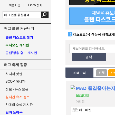
회원가입
ID/PW 찾기
배그 클랜 커뮤니티
디스코드란? 한 눈에 배워보자
클랜 디스코드 찾기
파티모집 게시판
클랜/방송 홍보 게시판
검색
배그 화제 집중
카테고리
치지직 팟벤
SOOP 게시판
MAD 즐길줄아는
정보 · 뉴스 모음
실시간 유저 정보
5년 전
└
대회 소식 게시판
매드베린
팁과 노하우