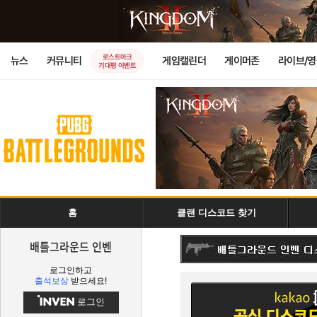
로스트아크
뉴스
커뮤니티
게임캘린더
게이머존
라이브/
기대평 이벤트
홈
클랜 디스코드 찾기
배틀그라운드 인벤
로그인하고
출석보상
받으세요!
로그인