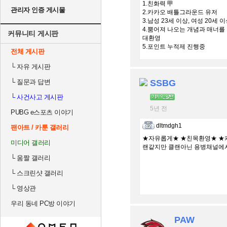
1.친화력 甲
관리자 인증 게시물
2.카카오 배틀그라운드 유저
3.남성 23세 이상, 여성 20세 
4.뿜어져 나오는 개념과 매너를
커뮤니티 게시판
대환영
5.포인트 누적제 진행중
전체 게시판
└
자유 게시판
└
질문과 답변
SSBG
└
사건사고 게시판
5년 전
PUBG e스포츠 이야기
dltmdgh1
팬아트 / 카툰 갤러리
★자유롭게★ ★친목환영★ ★카
미디어 갤러리
랜같지만 클랜아닌 용병채널에
└
움짤 갤러리
└
스크린샷 갤러리
└
영상관
우리 동네 PC방 이야기
PAW