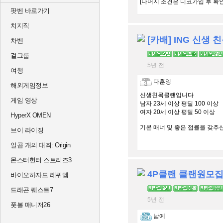
[나머지 조건은 디코가입 후 확
팟벤 바로가기
치지직
[카배] ING 신생 
차벤
걸그룹
5년 전
여행
다훈잉
해외게임정보
신생친목클랜입니다
게임 영상
남자 23세 이상 평딜 100 이상
여자 20세 이상 평딜 50 이상
HyperX OMEN
기본 매너 및 좋은 접률을 갖추
브이 라이징
일곱 개의 대죄: Origin
몬스터헌터 스토리즈3
4P클랜 클랜원모집!
바이오하자드 레퀴엠
드래곤 퀘스트7
5년 전
풋볼 매니저26
남예