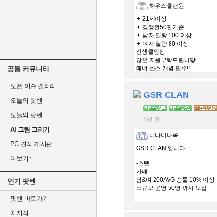
하우스클랜원
✦ 21세이상
✦ 경쟁전50판기준
✦ 남자 딜랑 100 이상
✦ 여자 딜량 80 이상
신생클임돵
많은 지원부탁드립니당
공통 커뮤니티
매너 센스 개념 필수!!
오픈 이슈 갤러리
GSR CLAN
오늘의 핫벤
오늘의 팟벤
5년 전
AI 그림 그리기
니나니나쪽
PC 견적 게시판
GSR CLAN 입니다.
더보기
-스텟
카배
남&여 200AVG 승률 10% 이상
인기 팟벤
소규모 운영 50명 까지 모집
팟벤 바로가기
사람이 적어도 오래 함께 친목 
치지직