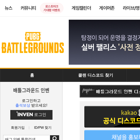
로스트아크
뉴스
커뮤니티
게임캘린더
게이머존
라이브/
기대평 이벤트
홈
클랜 디스코드 찾기
배틀그라운드 인벤
로그인하고
출석보상
받으세요!
로그인
회원가입
ID/PW 찾기