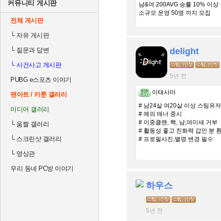
커뮤니티 게시판
남&여 200AVG 승률 10% 이상
소규모 운영 50명 까지 모집
전체 게시판
사람이 적어도 오래 함께 친목 
└
자유 게시판
└
질문과 답변
delight
└
사건사고 게시판
5년 전
PUBG e스포츠 이야기
이태사마
팬아트 / 카툰 갤러리
# 남24살 여20살 이상 스팀유저
미디어 갤러리
# 예의 매너 중시
# 이중클랜, 핵, 남,여미새 거부
└
움짤 갤러리
# 활동성 좋고 친화력 갑인 분 
└
스크린샷 갤러리
# 프로필사진,별명 변경 필수
└
영상관
우리 동네 PC방 이야기
하우스
5년 전