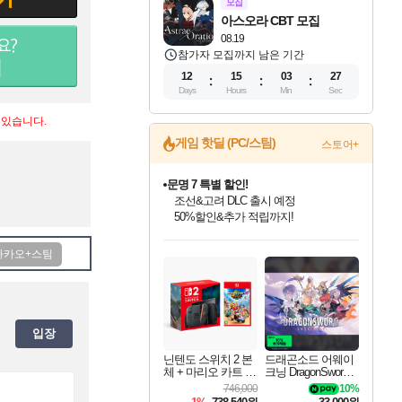
모집
아스오라 CBT 모집
08.19
참가자 모집까지 남은 기간
12
15
03
27
Days
Hours
Min
Sec
 있습니다.
게임 핫딜 (PC/스팀)
스토어+
문명 7 특별 할인!
조선&고려 DLC 출시 예정
50%할인&추가 적립까지!
인벤게임즈 8월 특별 할인!
드래곤소드: 어웨이크닝 입점!
귀무자: 검의 길 예약 판매 중!
비스트 오브 리인카네이션 정식 출시!
커세어 코브 출시 기념 할인!
더 렐릭 퍼스트 가디언 정식 출시
베데스다 40주년 기념 할인 중!
마블 투혼 파이팅 소울즈 예약 판매 중!
캡콤 프렌차이즈 할인 진행 중!
캡콤 일부 상품 상시 할인
스타워즈 은하계 레이서
로블록스 기프트 카드 공식 입점
인기 퍼블리셔 모음!
스팀으로 만나는 드래곤소드!
10% 할인과
게임프릭 신작 IP
해적'섬'을 발전시키자!
설화x하드코어 액션!
베데스다의 명작들을
마블 히어로 총 출동&화려한 격투!
몬헌, 바하 등 인기 IP를
몬헌 와일즈 & 드래곤즈 도그마2
인벤게임즈에서 10% 추가 적립
Robux를 가장 안전하고
최대 90% 할인가를 만나보세요!
네이버혜택과 함께 만나보세요!
이니&베니 혜택까지!
네이버 혜택가와 함께 예약하세요!
할인&네이버혜택으로 만나보세요!
네이버페이 혜택과 만나보세요!
40주년 프로모션으로 만나보세요!
네이버 포인트 혜택까지!
할인가에 만나보세요!
일부 에디션 상시 할인!
혜택으로 예약 판매 중
편안하게 충전하세요
입장
닌텐도 스위치 2 본
드래곤소드 어웨이
체 + 마리오 카트 월
크닝 DragonSword A
드
wakening
746,000
10%