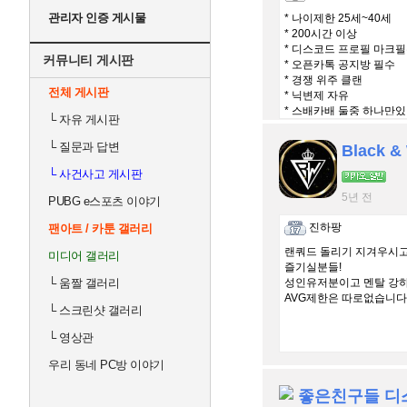
관리자 인증 게시물
* 나이제한 25세~40세
* 200시간 이상
* 디스코드 프로필 마크필
커뮤니티 게시판
* 오픈카톡 공지방 필수
* 경쟁 위주 클랜
전체 게시판
* 닉변제 자유
* 스배카배 둘중 하나만
└
자유 게시판
└
질문과 답변
└
사건사고 게시판
5년 전
PUBG e스포츠 이야기
진하팡
팬아트 / 카툰 갤러리
랜쿼드 돌리기 지겨우시고
미디어 갤러리
즐기실분들!
└
움짤 갤러리
성인유저분이고 멘탈 강
AVG제한은 따로없습니다
└
스크린샷 갤러리
└
영상관
우리 동네 PC방 이야기
좋은친구들 디