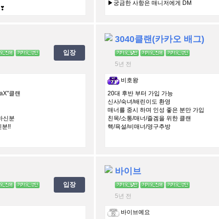
▶궁금한 사항은 매니저에게 DM
 ❣
랜
3040클랜(카카오 배그)
입장
5년 전
비호왕
aX"클랜
20대 후반 부터 가입 가능
신사/숙녀/배린이도 환영
매너를 중시 하며 인성 좋은 분만 가입
하신분
친목/소통/매너/즐겜을 위한 클랜
분!!
핵/욕설/비매너/영구추방
랜
바이브
입장
5년 전
바이브예요