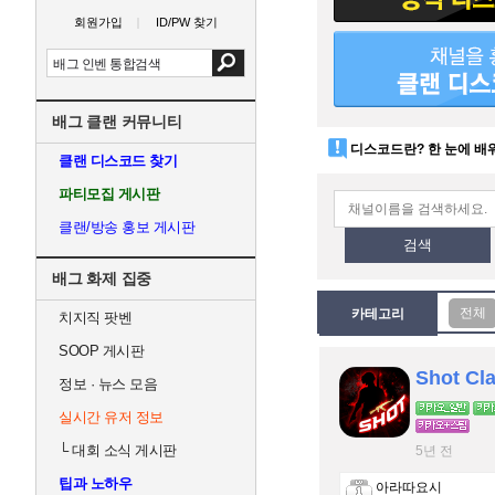
회원가입
ID/PW 찾기
배그 클랜 커뮤니티
디스코드란? 한 눈에 배
클랜 디스코드 찾기
파티모집 게시판
클랜/방송 홍보 게시판
검색
배그 화제 집중
카테고리
치지직 팟벤
SOOP 게시판
Shot Cl
정보 · 뉴스 모음
실시간 유저 정보
└
대회 소식 게시판
5년 전
팁과 노하우
아라따요시