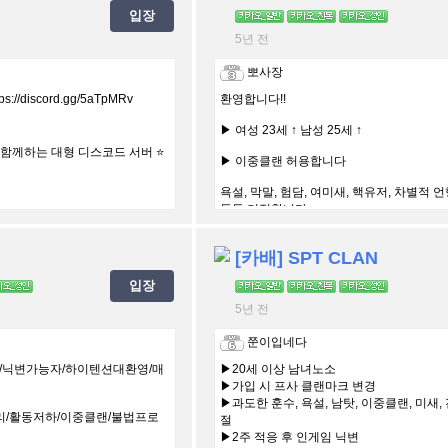
입장
5년 전
뽀사장
//discord.gg/5aTpMRv
환영합니다!!
​▶ 여성 23세 ↑ 남성 25세 ↑
 함께하는 대형 디스코드 서버 ⭐️
▶ 이중클랜 허용합니다
욕설, 막말, 험담, 여미새, 핵유저, 차별적 
등등 거절합니다
[카배] SPT CLAN
입장
5년 전
쭌이입네다
상/닉변가능자/하이텐션대환영/매
▶20세 이상 남녀노소
▶가입 시 프사 클랜마크 변경
▶과도한 훈수, 욕설, 남탓, 이중클랜, 미새, 
리/활동저하/이중클랜/불법프로
절
▶2주 적응 후 인게임 닉변