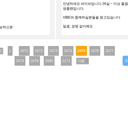
안녕하세요 바이브입니다 26살 ~ 이상 즐
생클랜입니다.
VIBE와 함께하실분들을 찾고있습니다
일겜, 경쟁 같이해요
가능하신분
전
1
...
2071
2072
2073
2074
2075
2076
2077
2078
2079
2080
...
2171
다음