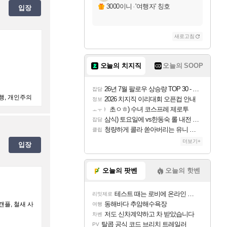
3000이니
·
'여행자' 칭호
입장
새로고침
오늘의 치지직
오늘의 SOOP
26년 7월 팔로우 상승량 TOP 30 - 월간 치지직
잡담
언행, 개인주의
2026 치지직 이리대회 오픈컵 안내
정보
초ㅇㅎ) 수녀 코스프레 제로투
ㅗㅜㅑ
삼식) 토요일에 vs한동숙 롤 내전 예정
잡담
청량하게 콜라 쏟아버리는 유니 ㅋㅋㅋ
클립
더보기+
입장
오늘의 팟벤
오늘의 핫벤
테스트 때는 로비에 온라인 기능이 있는데
리밋제로
동해바다 추암해수욕장
갠플, 철새 사
여행
저도 신차계약하고 차 받았습니다
차벤
탈콥 공식 코드 브리치 트레일러
PV