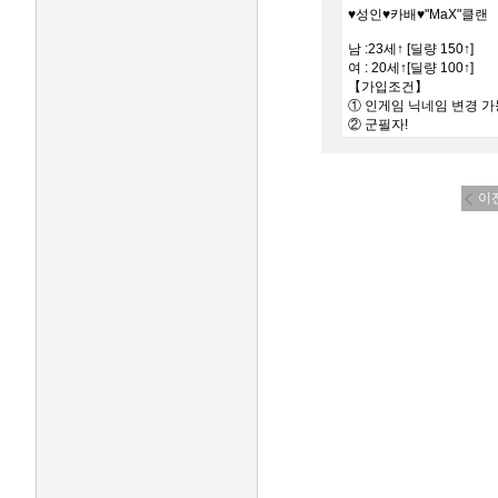
♥성인♥카배♥"MaX"클랜
남 :23세↑ [딜량 150↑]
여 : 20세↑[딜량 100↑]
【가입조건】
① 인게임 닉네임 변경 
② 군필자!
③ 주 3일 이상 활동
이