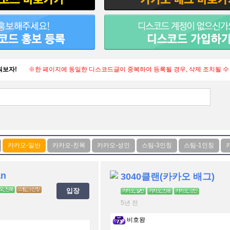
워보자!
※한 페이지에 동일한 디스코드글이 중복하여 등록될 경우, 삭제 조치될 수
an
3040클랜(카카오 배그)
입장
5년 전
비호왕