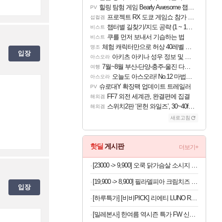
힐링 탐험 게임 Bearly Awesome 챕터 1 트레일러
PV
프로젝트 RX 도쿄 게임쇼 참가 결정
섭컬겜
챕터별 길찾기/지도 공략 (1 ~ 12장)
비스트
쿠를 먼저 보내서 기습하는 법
비스트
체험 캐릭터만으로 허상 40레벨 하이와티아 5분 컷!｜에이메스·린네·모니에 명함
명조
입장
아키츠 아키나 성우 정보 및 주요 필모
아스오라
7월~8월 부산-단양-충주-울진 다녀왔어요~
여행
오늘도 아스오라! No.12 마법사 클랜: 신주쿠구
아스오라
슈로대Y 확장팩 업데이트 트레일러
PV
FF7 외전 세계관, 완결편에 집결
해외겜
스위치2판 ‘몬헌 와일즈’, 30~40fps 목표 추정
해외겜
새로고침
핫딜
게시판
더보기+
[23000 -> 9,900] 오쿡 닭가슴살 소시지 핫바 12개
[19,900 -> 8,900] 필라델피아 크림치즈 미니 x 16개
입장
[하루특가] [비비PICK] 리에티 LUNO RT 4056 선글라스
[밀레본사] 한여름 역시즌 특가 FW 신상 패딩/다운/겨울등산용품 모음