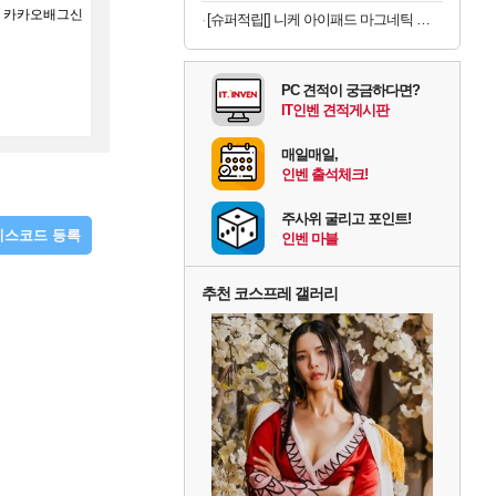
겜 카카오배그신
[슈퍼적립[] 니케 아이패드 마그네틱 거치대 태블릿 자석 아이패드 프로 12.9 Magsnap Basic
PC 견적이 궁금하다면?
IT인벤 견적게시판
매일매일,
인벤 출석체크!
주사위 굴리고 포인트!
디스코드 등록
인벤 마블
추천 코스프레 갤러리