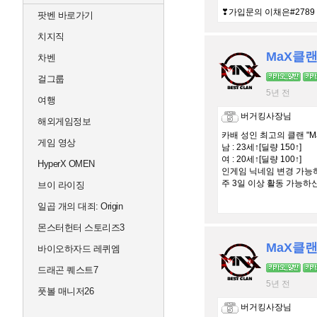
❣가입문의 이채은#2789
팟벤 바로가기
치지직
MaX클
차벤
걸그룹
5년 전
여행
버거킹사장님
해외게임정보
카배 성인 최고의 클랜 "M
게임 영상
남 : 23세↑[딜량 150↑]
여 : 20세↑[딜량 100↑]
HyperX OMEN
인게임 닉네임 변경 가능
주 3일 이상 활동 가능하신
브이 라이징
일곱 개의 대죄: Origin
몬스터헌터 스토리즈3
MaX클
바이오하자드 레퀴엠
드래곤 퀘스트7
5년 전
풋볼 매니저26
버거킹사장님