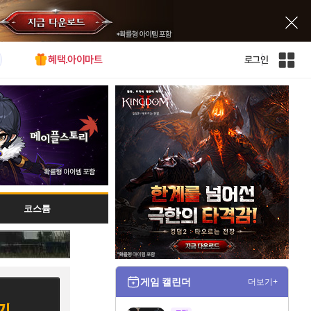
혜택.아이마트
로그인
인
벤
전
체
사
이
트
맵
코스튬
게임 캘린더
더보기+