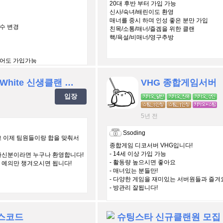
20대 후반 부터 가입 가능
신사/숙녀/배린이도 환영
매너를 중시 하며 인성 좋은 분만 가입
수 변경
친목/소통/매너/즐겜을 위한 클랜
핵/욕설/비매너/영구추방
있어도 가입가능
Black & White 신생클랜 입니다 어서오세요~
VHG 종합게임서버
입장
5년 전
Ssoding
 이제 팀원들이랑 합을 맞춰서
종합게임 디코서버 VHG입니다!
- 14세 이상 가입 가능
하신분이라면 누구나 환영합니다!
- 활동량 높으시면 좋아요
 예의만 챙겨오시면 됩니다!
- 매너있는 분들만!
- 다양한 게임을 재미있는 서버원들과 즐겨요
- 방관리 잘됩니다!
스코드
슈팅스타 신규클랜원 모집