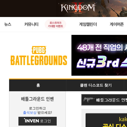
로스트아크
뉴스
커뮤니티
게임캘린더
게이머존
기대평 이벤트
홈
클랜 디스코드 찾기
배틀그라운드 인벤
로그인하고
출석보상
받으세요!
로그인