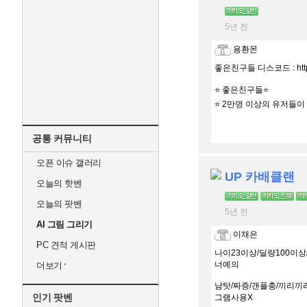
5년 전
용환몬
좋은친구들 디스코드 : https:
⭐️ 좋은친구들⭐️
⭐️ 2만명 이상의 유저들이
공통 커뮤니티
오픈 이슈 갤러리
UP 카배클랜
오늘의 핫벤
오늘의 팟벤
5년 전
AI 그림 그리기
이채은
PC 견적 게시판
나이23이상/딜량100이
너예의
더보기
남탓/짜증/갠플충/끼리끼
인기 팟벤
그램사용X