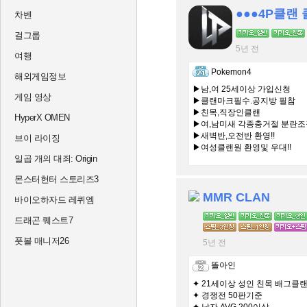
●●●4P클랜
차벤
걸그룹
5년 전
여행
Pokemon4
해외게임정보
▶남,여 25세이상 가입신청
게임 영상
▶클랜마크필수.공지방 필참
▶친목,직장인클랜
HyperX OMEN
▶여,남미새 각종충거절 분란조장
▶새벽반,오전반 환영!!
브이 라이징
▶여성클랜원 환영및 우대!!
일곱 개의 대죄: Origin
몬스터헌터 스토리즈3
MMR CLAN
바이오하자드 레퀴엠
드래곤 퀘스트7
풋볼 매니저26
5년 전
똘아인
✦ 21세이상 성인 친목 배그클
✦ 경쟁전 50판기준