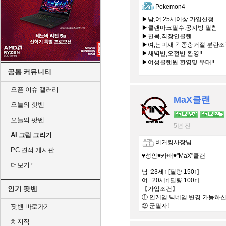
Pokemon4
▶남,여 25세이상 가입신청
▶클랜마크필수.공지방 필참
▶친목,직장인클랜
▶여,남미새 각종충거절 분란조장
▶새벽반,오전반 환영!!
▶여성클랜원 환영및 우대!!
공통 커뮤니티
오픈 이슈 갤러리
MaX클랜
오늘의 핫벤
오늘의 팟벤
5년 전
AI 그림 그리기
버거킹사장님
PC 견적 게시판
♥성인♥카배♥"MaX"클랜
더보기
남 :23세↑ [딜량 150↑]
여 : 20세↑[딜량 100↑]
인기 팟벤
【가입조건】
① 인게임 닉네임 변경 가능하
② 군필자!
팟벤 바로가기
③ 주 3일 이상 활동
치지직