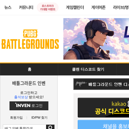
로스트아크
뉴스
커뮤니티
게임캘린더
게이머존
라이브/
기대평 이벤트
홈
클랜 디스코드 찾기
배틀그라운드 인벤
로그인하고
출석보상
받으세요!
로그인
회원가입
ID/PW 찾기