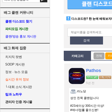
배그 클랜 커뮤니티
디스코드란? 한 눈에 배워보자
클랜 디스코드 찾기
파티모집 게시판
클랜/방송 홍보 게시판
검색
배그 화제 집중
카테고리
치지직 팟벤
SOOP 게시판
Pathos
정보 · 뉴스 모음
실시간 유저 정보
5년 전
└
대회 소식 게시판
라노당
팁과 노하우
성인 친목 클랜입니다
관리자 인증 게시물
#23세이상 300시간 이상!
#매너/접률 좋으신분!