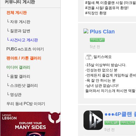
커뮤니티 게시판
#철새.핵.이중클랜 사절 (마크필
#갠플 사절/ 즐겜유저 환영!
전체 게시판
#직장인 환영
└
자유 게시판
└
질문과 답변
Plus Clan
└
사건사고 게시판
5년 전
PUBG e스포츠 이야기
밀키스에요
팬아트 / 카툰 갤러리
-15살 이상부터 받습니다.
미디어 갤러리
-인성논란 없으신 분
-언제든지 즐겁게 게임하실 준비
└
움짤 갤러리
-욕 잘 안 하시는 분
└
스크린샷 갤러리
-남녀 상관 없습니다!
들어와서 자기소개 하시면 역할
└
영상관
우리 동네 PC방 이야기
●●●4P클랜
5년 전