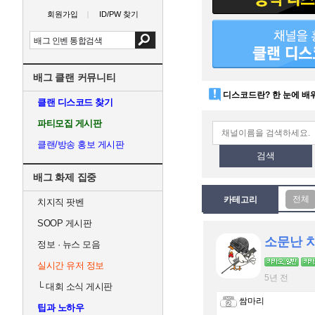
회원가입
ID/PW 찾기
배그 클랜 커뮤니티
디스코드란? 한 눈에 배
클랜 디스코드 찾기
파티모집 게시판
클랜/방송 홍보 게시판
검색
배그 화제 집중
카테고리
치지직 팟벤
SOOP 게시판
소문난 
정보 · 뉴스 모음
실시간 유저 정보
5년 전
└
대회 소식 게시판
쌈마리
팁과 노하우