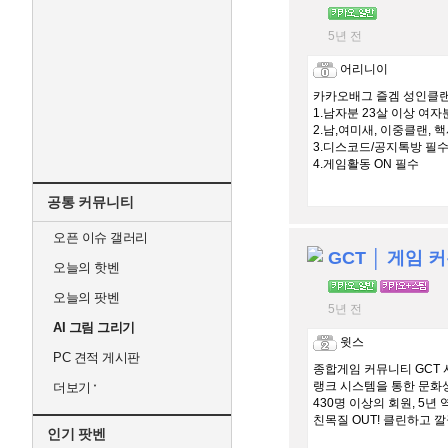
5년 전
어리니이
카카오배그 즐겜 성인클
1.남자분 23살 이상 여자
2.남,여미새, 이중클랜, 핵
3.디스코드/공지톡방 필
4.게임활동 ON 필수
공통 커뮤니티
오픈 이슈 갤러리
GCT │ 게임 
오늘의 핫벤
오늘의 팟벤
5년 전
AI 그림 그리기
윗스
PC 견적 게시판
종합게임 커뮤니티 GCT 시
랭크 시스템을 통한 문화상
더보기
430명 이상의 회원, 5년
친목질 OUT! 클린하고 깔
인기 팟벤