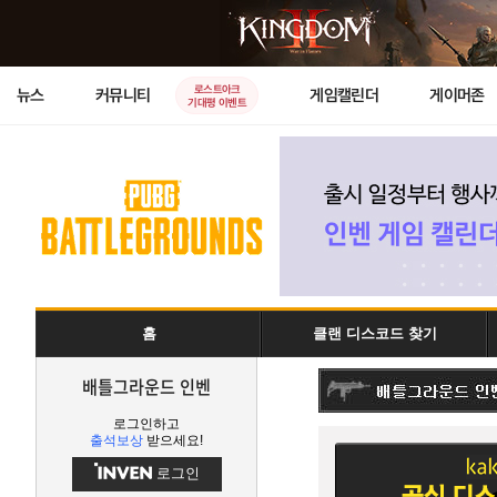
로스트아크
뉴스
커뮤니티
게임캘린더
게이머존
기대평 이벤트
홈
클랜 디스코드 찾기
배틀그라운드 인벤
로그인하고
출석보상
받으세요!
로그인