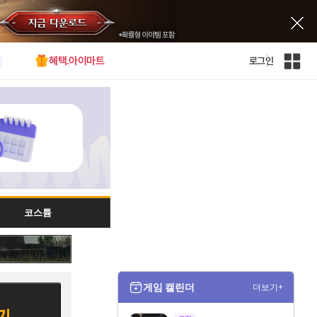
혜택.아이마트
로그인
인
벤
전
체
사
이
트
맵
코스튬
게임 캘린더
더보기+