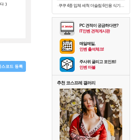
 :)
쿠쿠 4중 입체 세척 더슬림 6인용 식기세척기 CDW-D0620TWE
PC 견적이 궁금하다면?
IT인벤 견적게시판
매일매일,
인벤 출석체크!
주사위 굴리고 포인트!
디스코드 등록
인벤 마블
추천 코스프레 갤러리