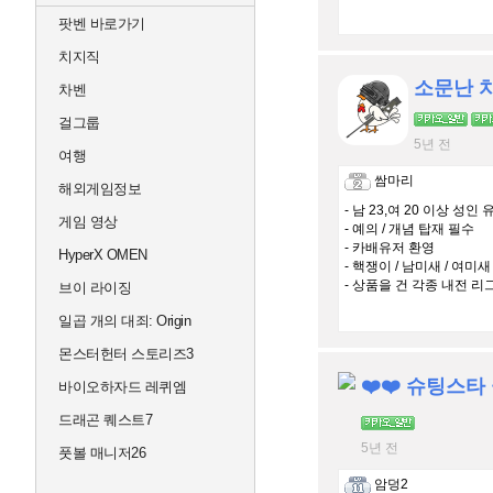
팟벤 바로가기
치지직
소문난 
차벤
걸그룹
5년 전
여행
쌈마리
해외게임정보
- 남 23,여 20 이상 성인 
게임 영상
- 예의 / 개념 탑재 필수
- 카배유저 환영
HyperX OMEN
- 핵쟁이 / 남미새 / 여미
- 상품을 건 각종 내전 리
브이 라이징
일곱 개의 대죄: Origin
몬스터헌터 스토리즈3
❤️❤️ 슈팅스타 
바이오하자드 레퀴엠
드래곤 퀘스트7
5년 전
풋볼 매니저26
암덩2