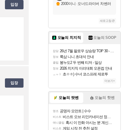
2000이니
·
오너드라이버 차벤러
입장
새로고침
오늘의 치지직
오늘의 SOOP
26년 7월 팔로우 상승량 TOP 30 - 월간 치지직
잡담
룩삼 니니 초대석 안내
정보
봉누도2 두 번째 티저 - 일상
클립
2026 치지직 이리대회 오픈컵 안내
정보
초ㅇㅎ) 수녀 코스프레 제로투
ㅗㅜㅑ
더보기+
입장
오늘의 팟벤
오늘의 핫벤
공명자 모먼트 | 수수
명조
비스트 오브 리인카네이션 정보/공략글 모음
비스트
혹시 이 만화 아시는 분 계신가요
애니클립
게임 시작 전 추천 설정
비스트