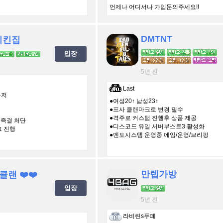
언제나 어디서나 가입문의주세요!!
DMTNT
치킨집
입장
5년 전
Last
유저
●여성20↑ 남성23↑
●프사 클랜마크로 변경 필수
●격주로 커스텀 진행후 상품 제공
새 즉결 처단
●디스코드 유일 서버부스트3 활성화
그 진행
●멘토시스템 운영중 에임/운영/브리핑
만렙가방
클랜 ❤️❤️
입장
5년 전
라비린s푸페