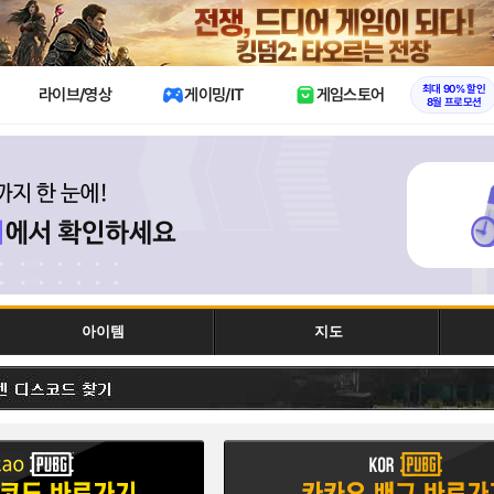
X
최대 90% 할인
라이브/영상
게이밍/IT
게임스토어
8월 프로모션
아이템
지도