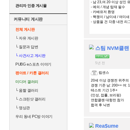
- 남 23,여 20 이상 성인 
관리자 인증 게시물
- 예의 / 개념 탑재 필수
- 카배유저 환영
- 핵쟁이 / 남미새 / 여미
커뮤니티 게시판
- 상품을 건 각종 내전 리
전체 게시판
└
자유 게시판
└
질문과 답변
스팀 NVM클랜
└
사건사고 게시판
5년 전
PUBG e스포츠 이야기
립센스
팬아트 / 카툰 갤러리
20세 이상 경쟁전 위주의
미디어 갤러리
경쟁 기준 남: 200++ 여: 1
└
움짤 갤러리
테스트 기간 1주+
(인성, 접률, 브리핑)
└
스크린샷 갤러리
연합클랜 대항전 참가
합격 후 닉변
└
영상관
우리 동네 PC방 이야기
Rea$ume