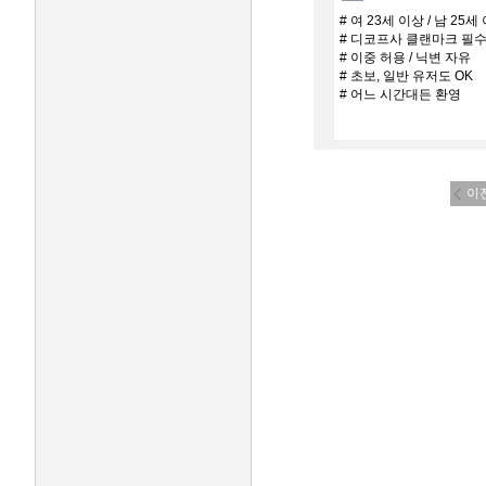
# 여 23세 이상 / 남 25세
# 디코프사 클랜마크 필
# 이중 허용 / 닉변 자유
# 초보, 일반 유저도 OK
# 어느 시간대든 환영
이