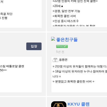
⭐22명 인원의 카배 성인 친목 클랜⭐
유저
⭐20세▲
⭐경쟁, 일반 전부 가능
새 즉결 처단
⭐화목한 클린 서버
그 진행
⭐인성 중시 테스트 0
⭐클랜원과 어울릴 수 있는 분 환영
좋은친구들
입장
5년 전
용환몬
 스팀 배틀로얄 클랜
⭐️ 2만명 이상의 유저들이 함께하는 대형 디
50++
⭐️ 18살 이상의 유저라면 누구나 참여하여 
니다 ⭐️
⭐️ 분쟁없고 화목한 클린한 서버 ⭐️
KKYU 클랜