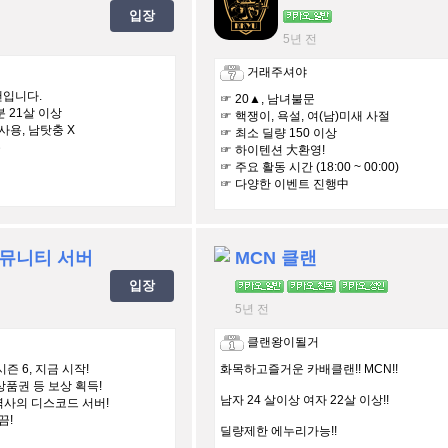
입장
5년 전
거래주셔야
랜입니다.
☞ 20▲, 남녀불문
분 21살 이상
☞ 핵쟁이, 욕설, 여(남)미새 사절
사용, 남탓충 X
☞ 최소 딜량 150 이상
수
☞ 하이텐션 大환영!
☞ 주요 활동 시간 (18:00 ~ 00:00)
☞ 다양한 이벤트 진행中
커뮤니티 서버
MCN 클랜
입장
5년 전
클랜왕이될거
즌 6, 지금 시작!
화목하고즐거운 카배클랜!! MCN!!
품권 등 보상 획득!
남자 24 살이상 여자 22살 이상!!
 역사의 디스코드 서버!
끔!
딜량제한 에누리가능!!