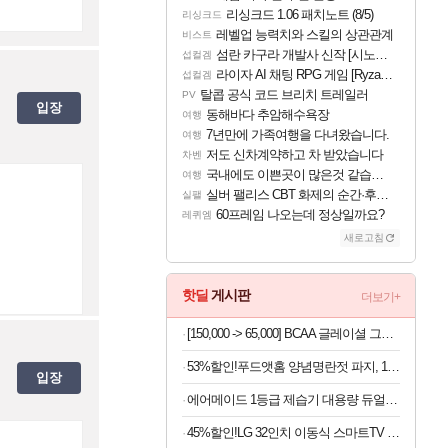
리싱크드 1.06 패치노트 (8/5)
리싱크드
레벨업 능력치와 스킬의 상관관계
비스트
섬란 카구라 개발사 신작 [시노비 넥서스] 연내 출시 예정
섭컬겜
라이자 AI 채팅 RPG 게임 [RyzaChat: AI] 공개
섭컬겜
탈콥 공식 코드 브리치 트레일러
PV
입장
동해바다 추암해수욕장
여행
7년만에 가족여행을 다녀왔습니다.
여행
저도 신차계약하고 차 받았습니다
차벤
국내에도 이쁜곳이 많은것 같습니다
여행
실버 팰리스 CBT 화제의 순간·후기 모음
실팰
60프레임 나오는데 정상일까요?
레퀴엠
새로고침
핫딜
게시판
더보기+
[150,000 -> 65,000] BCAA 글레이셜 그레이프 745g x 2개
53%할인!푸드앳홈 양념명란젓 파지, 1kg, 1개
입장
에어메이드 1등급 제습기 대용량 듀얼 냉각 살균 제습 2000D
45%할인!LG 32인치 이동식 스마트TV 모니터 스탠드 세트 삼탠바이미 스탠바이미