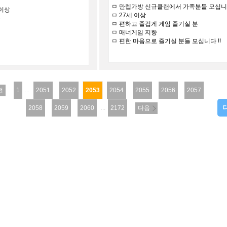
ㅁ 만렙가방 신규클랜에서 가족분들 모십니다
 이상
ㅁ 27세 이상
수
ㅁ 편하고 즐겁게 게임 즐기실 분
ㅁ 매너게임 지향
ㅁ 편한 마음으로 즐기실 분들 모십니다 !!
전
1
...
2051
2052
2053
2054
2055
2056
2057
2058
2059
2060
...
2172
다음