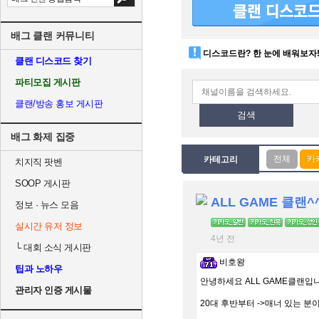
배그 클랜 커뮤니티
디스코드란? 한 눈에 배워보자
클랜 디스코드 찾기
파티모집 게시판
클랜/방송 홍보 게시판
검색
배그 화제 집중
카테고리
치지직 팟벤
SOOP 게시판
ALL GAME 클랜^
정보 · 뉴스 모음
실시간 유저 정보
4년 전
└
대회 소식 게시판
비호왕
팁과 노하우
안녕하세요 ALL GAME클랜입
관리자 인증 게시물
20대 후반부터 ->매너 있는 분