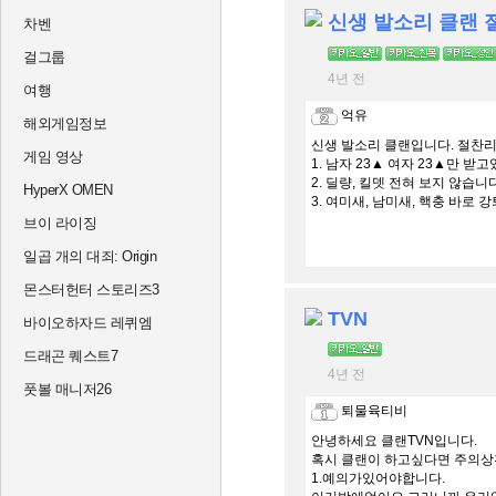
차벤
걸그룹
4년 전
여행
억유
해외게임정보
신생 발소리 클랜입니다. 절찬
게임 영상
1. 남자 23▲ 여자 23▲만 받
2. 딜량, 킬뎃 전혀 보지 않습니다
HyperX OMEN
3. 여미새, 남미새, 핵충 바로
브이 라이징
일곱 개의 대죄: Origin
몬스터헌터 스토리즈3
TVN
바이오하자드 레퀴엠
드래곤 퀘스트7
4년 전
풋볼 매니저26
퇴물육티비
안녕하세요 클랜TVN입니다.
혹시 클랜이 하고싶다면 주의상
1.예의가있어야합니다.