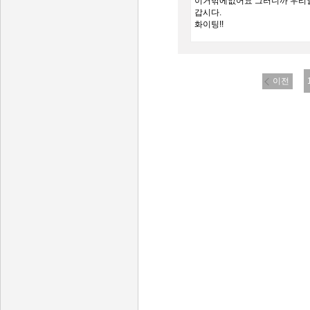
이거밖에없어요 그러니까 우리
갑시다.
화이팅!!
이전