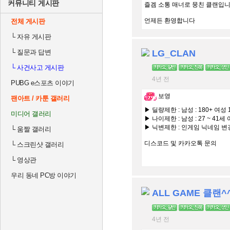
커뮤니티 게시판
즐겜 소통 매너로 뭉친 클랜입
언제든 환영합니다
전체 게시판
└
자유 게시판
└
질문과 답변
LG_CLAN
└
사건사고 게시판
4년 전
PUBG e스포츠 이야기
보영
팬아트 / 카툰 갤러리
▶ 딜량제한 : 남성 : 180+ 여성 
미디어 갤러리
▶ 나이제한 : 남성 : 27 ~ 41세 여
▶ 닉변제한 : 인게임 닉네임 변
└
움짤 갤러리
디스코드 및 카카오톡 문의
└
스크린샷 갤러리
└
영상관
우리 동네 PC방 이야기
ALL GAME 클랜^
4년 전