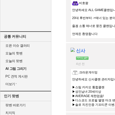
비호왕
안녕하세요 ALL GAME클랜입
20대 후반부터 ->매너 있는 분
즐겜 소통 매너로 뭉친 클랜입
언제든 환영합니다
공통 커뮤니티
오픈 이슈 갤러리
신사
오늘의 핫벤
오늘의 팟벤
4년 전
AI 그림 그리기
크라운게이밍
PC 견적 게시판
안녕하세요 신사클랜 관리자입
더보기
▶스팀 카카오 통합클랜
▶성인남녀 20세이상
인기 팟벤
▶AVERAGE 제한없음!
▶디스코드 프로필 별명 마크 
▶솔로 치킨인증 기프티콘 이벤
팟벤 바로가기
치지직