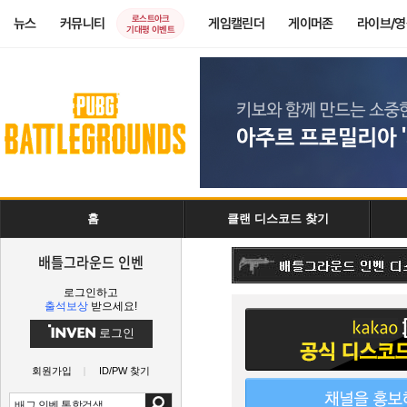
로스트아크
뉴스
커뮤니티
게임캘린더
게이머존
라이브/
기대평 이벤트
홈
클랜 디스코드 찾기
배틀그라운드 인벤
로그인하고
출석보상
받으세요!
로그인
회원가입
ID/PW 찾기