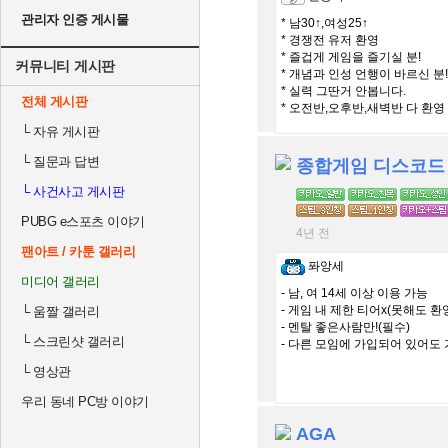
관리자 인증 게시물
* 남30↑,여성25↑
* 경쟁전 유저 환영
* 즐겁게 게임을 즐기실 분!
커뮤니티 게시판
* 개념과 인성 언행이 바르신 분!
* 실력 그딴거 안봅니다.
전체 게시판
* 오전반,오후반,새벽반 다 환영
└
자유 게시판
└
질문과 답변
종합게임 디스코드
└
사건사고 게시판
PUBG e스포츠 이야기
4년 전
팬아트 / 카툰 갤러리
퐈앙세
미디어 갤러리
- 남, 여 14세 이상 이용 가능
- 게임 내 제한 티어x(못해도 환
└
움짤 갤러리
- 멘탈 좋은사람만!(필수)
└
스크린샷 갤러리
- 다른 모임에 가입되어 있어도 
└
영상관
우리 동네 PC방 이야기
AGA