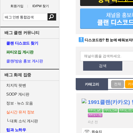
회원가입
ID/PW 찾기
배그 클랜 커뮤니티
디스코드란? 한 눈에 배워보자
클랜 디스코드 찾기
파티모집 게시판
클랜/방송 홍보 게시판
검색
배그 화제 집중
카테고리
치지직 팟벤
SOOP 게시판
정보 · 뉴스 모음
실시간 유저 정보
└
대회 소식 게시판
4년 전
팁과 노하우
원슝지