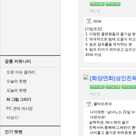
4년 전
Aciw
[가입조건]
1. 다양한 클랜원들과 즐기실 분
2. 적극적으로 팀에 도움이 되
3. 높은 접속률을 유지하는 분
4. 팀의 리더가 되어보고 싶으신
20세 이상
공통 커뮤니티
오픈 이슈 갤러리
[화양연화]성인친
오늘의 핫벤
오늘의 팟벤
4년 전
AI 그림 그리기
블타오르네
PC 견적 게시판
ㆍ 나이제한 : 남녀노소 22살 누구
ㆍ 닉변자유!
더보기
ㆍ실력무관, 매너 예의 필수
ㆍ친목서버,행복배그,배린이 환
인기 팟벤
ㆍ 사이좋고 즐거운 하하호호 