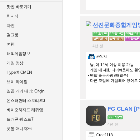
팟벤 바로가기
치지직
선진문화종합게임
차벤
걸그룹
여행
4년 전
해외게임정보
퐈앙세
게임 영상
- 남, 여 14세 이상 이용 가능
- 게임 내 제한 티어x(못해도 환
HyperX OMEN
- 멘탈 좋은사람만!(필수)
- 다른 모임에 가입되어 있어도 
브이 라이징
일곱 개의 대죄: Origin
몬스터헌터 스토리즈3
FG CLAN [
바이오하자드 레퀴엠
드래곤 퀘스트7
4년 전
풋볼 매니저26
Cree1118