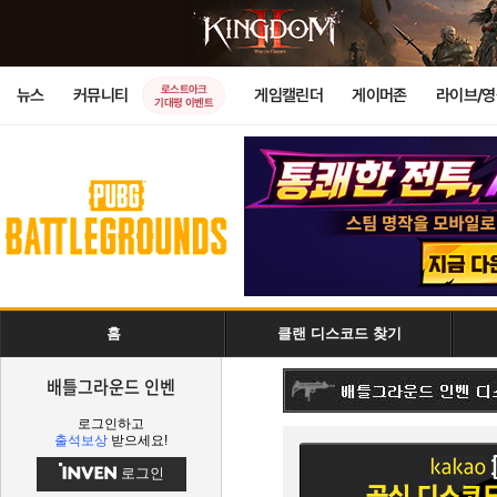
로스트아크
뉴스
커뮤니티
게임캘린더
게이머존
라이브/
기대평 이벤트
홈
클랜 디스코드 찾기
배틀그라운드 인벤
로그인하고
출석보상
받으세요!
로그인