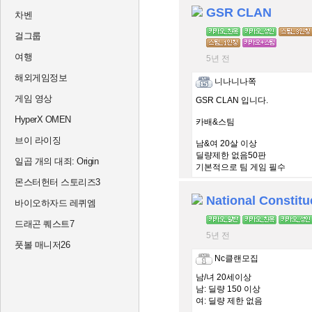
즐빡겜 하실분 환영입니다.
GSR CLAN
차벤
사람이 적어도 오래 함께 친목 
걸그룹
여행
5년 전
해외게임정보
니나니나쪽
게임 영상
GSR CLAN 입니다.
HyperX OMEN
카배&스팀
브이 라이징
남&여 20살 이상
딜량제한 없음50판
일곱 개의 대죄: Origin
기본적으로 팀 게임 필수
몬스터헌터 스토리즈3
즐빡겜 하실분 환영입니다.
National Constitu
바이오하자드 레퀴엠
사람이 적어도 오래 함께 친목 
드래곤 퀘스트7
5년 전
풋볼 매니저26
Nc클랜모집
남/녀 20세이상
남: 딜량 150 이상
여: 딜량 제한 없음