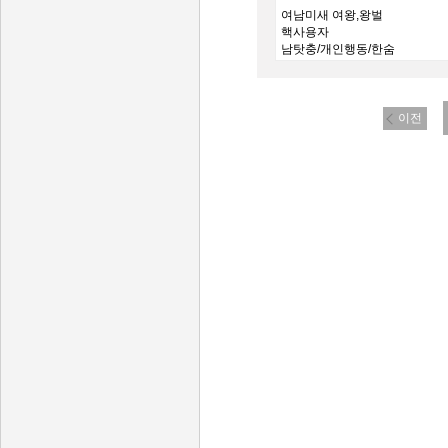
여남미새 여왕,왕벌
핵사용자
남탓충/개인행동/한숨
이중클랜은 다른데 알아보세요
----모든 기준은 카카오배그로
이전