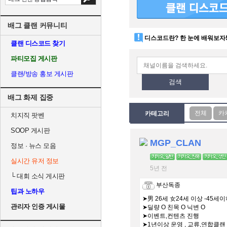
배그 클랜 커뮤니티
디스코드란? 한 눈에 배워보자
클랜 디스코드 찾기
파티모집 게시판
클랜/방송 홍보 게시판
검색
배그 화제 집중
카테고리
치지직 팟벤
SOOP 게시판
MGP_CLAN
정보 · 뉴스 모음
실시간 유저 정보
5년 전
└
대회 소식 게시판
부산독종
팁과 노하우
➤男 26세 女24세 이상 -45세
관리자 인증 게시물
➤딜량 O 친목 O 닉변 O
➤이벤트,컨텐츠 진행
➤1년이상 운영 , 교류,연합클랜