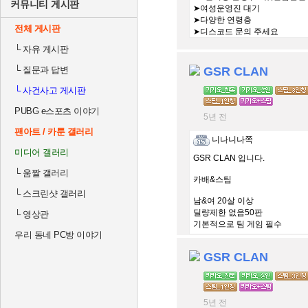
커뮤니티 게시판
➤여성운영진 대기
➤다양한 연령층
전체 게시판
➤디스코드 문의 주세요
└
자유 게시판
└
질문과 답변
GSR CLAN
└
사건사고 게시판
PUBG e스포츠 이야기
5년 전
팬아트 / 카툰 갤러리
니나니나쪽
미디어 갤러리
GSR CLAN 입니다.
└
움짤 갤러리
카배&스팀
└
스크린샷 갤러리
남&여 20살 이상
딜량제한 없음50판
└
영상관
기본적으로 팀 게임 필수
우리 동네 PC방 이야기
즐빡겜 하실분 환영입니다.
GSR CLAN
사람이 적어도 오래 함께 친목 
5년 전