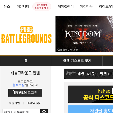
로스트아크
뉴스
커뮤니티
게임캘린더
게이머존
라이브/
기대평 이벤트
홈
클랜 디스코드 찾기
배틀그라운드 인벤
로그인하고
출석보상
받으세요!
로그인
회원가입
ID/PW 찾기