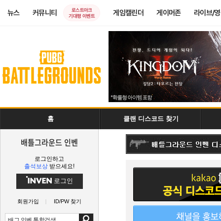
로스트아크
뉴스
커뮤니티
게임캘린더
게이머존
라이브/
기대평 이벤트
홈
클랜 디스코드 찾기
배틀그라운드 인벤
로그인하고
출석보상
받으세요!
로그인
회원가입
ID/PW 찾기