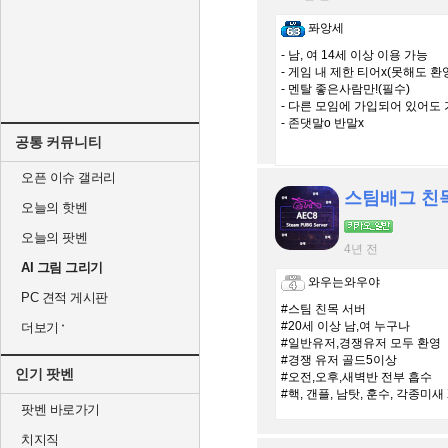
퐈앙세
- 남, 여 14세 이상 이용 가능
- 게임 내 제한 티어x(못해도 환
- 멘탈 좋은사람만!(필수)
- 다른 모임에 가입되어 있어도 
- 존댓말o 반말x
공통 커뮤니티
오픈 이슈 갤러리
스팀배그 친목
오늘의 핫벤
오늘의 팟벤
4년 전
AI 그림 그리기
와우는와우야
PC 견적 게시판
#스팀 친목 서버
#20세 이상 남,여 누구나
더보기
#일반유저,경쟁유저 모두 환영
#경쟁 유저 골드5이상
인기 팟벤
#오전,오후,새벽반 전부 흡수
#핵, 갠플, 남탓, 훈수, 각종미새 
팟벤 바로가기
치지직