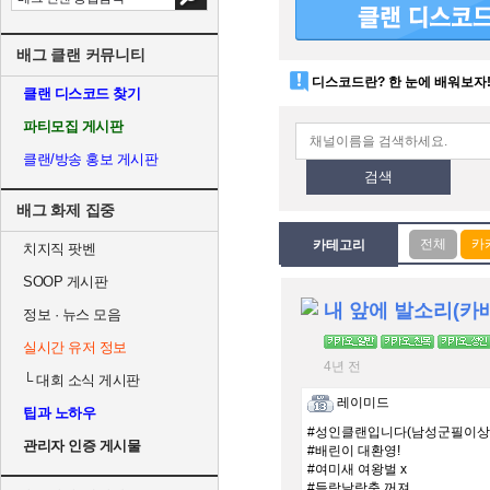
배그 클랜 커뮤니티
디스코드란? 한 눈에 배워보자
클랜 디스코드 찾기
파티모집 게시판
클랜/방송 홍보 게시판
검색
배그 화제 집중
카테고리
치지직 팟벤
SOOP 게시판
정보 · 뉴스 모음
실시간 유저 정보
4년 전
└
대회 소식 게시판
레이미드
팁과 노하우
#성인클랜입니다(남성군필이상
관리자 인증 게시물
#배린이 대환영!
#여미새 여왕벌 x
#들락날락충 꺼져