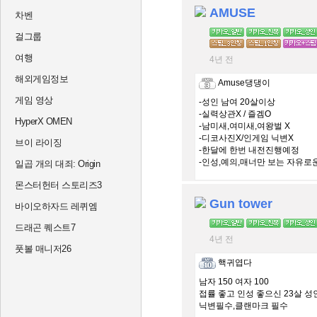
AMUSE
차벤
걸그룹
여행
4년 전
해외게임정보
Amuse댕댕이
게임 영상
-성인 남여 20살이상
-실력상관X / 즐겜O
HyperX OMEN
-남미새,여미새,여왕벌 X
-디코사진X/인게임 닉변X
브이 라이징
-한달에 한번 내전진행예정
-인성,예의,매너만 보는 자유로
일곱 개의 대죄: Origin
몬스터헌터 스토리즈3
Gun tower
바이오하자드 레퀴엠
드래곤 퀘스트7
4년 전
풋볼 매니저26
핵귀엽다
남자 150 여자 100
접률 좋고 인성 좋으신 23살 성
닉변필수,클랜마크 필수