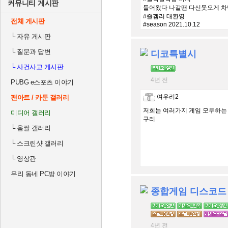
커뮤니티 게시판
들어왔다 나갈땐 다신못오게 차
#즐겜러 대환영
전체 게시판
#season 2021.10.12
└
자유 게시판
└
질문과 답변
디코특별시
└
사건사고 게시판
4년 전
PUBG e스포츠 이야기
여우리2
팬아트 / 카툰 갤러리
저희는 여러가지 게임 모두하
미디어 갤러리
구리
└
움짤 갤러리
└
스크린샷 갤러리
└
영상관
우리 동네 PC방 이야기
종합게임 디스코드
4년 전