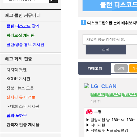
배그 클랜 커뮤니티
디스코드란? 한 눈에 배워보자
클랜 디스코드 찾기
파티모집 게시판
클랜/방송 홍보 게시판
검색
배그 화제 집중
카테고리
치지직 팟벤
SOOP 게시판
LG_CLAN
정보 · 뉴스 모음
실시간 유저 정보
4년 전
└
대회 소식 게시판
보영
팁과 노하우
▶ 딜량제한 남: 180+ 여: 130+
관리자 인증 게시물
▶ 나이제한
▶ 닉변필수 ▶프로필변경