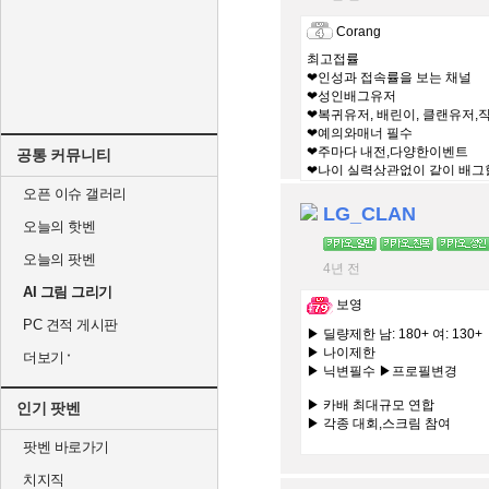
Corang
최고접률
❤인성과 접속률을 보는 채널
❤성인배그유저
❤복귀유저, 배린이, 클랜유저,
❤예의와매너 필수
❤주마다 내전,다양한이벤트
공통 커뮤니티
❤나이 실력상관없이 같이 배그
오픈 이슈 갤러리
LG_CLAN
오늘의 핫벤
오늘의 팟벤
4년 전
AI 그림 그리기
보영
PC 견적 게시판
▶ 딜량제한 남: 180+ 여: 130+
▶ 나이제한
더보기
▶ 닉변필수 ▶프로필변경
▶ 카배 최대규모 연합
인기 팟벤
▶ 각종 대회,스크림 참여
팟벤 바로가기
#교류 #합병 #문의24시간
치지직