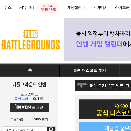
로스트아크
뉴스
커뮤니티
게임캘린더
게이머존
라이브/
기대평 이벤트
홈
클랜 디스코드 찾기
배틀그라운드 인벤
로그인하고
출석보상
받으세요!
로그인
회원가입
ID/PW 찾기