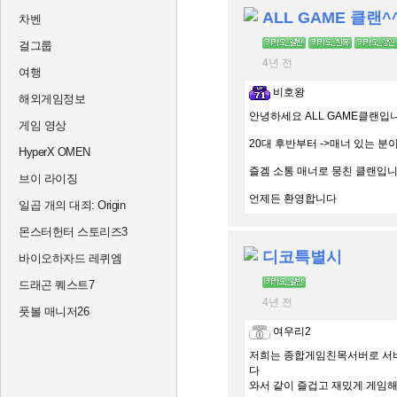
ALL GAME 클랜^
차벤
걸그룹
4년 전
여행
비호왕
해외게임정보
안녕하세요 ALL GAME클랜입
게임 영상
20대 후반부터 ->매너 있는 분
HyperX OMEN
즐겜 소통 매너로 뭉친 클랜입
브이 라이징
언제든 환영합니다
일곱 개의 대죄: Origin
몬스터헌터 스토리즈3
디코특별시
바이오하자드 레퀴엠
드래곤 퀘스트7
4년 전
풋볼 매니저26
여우리2
저희는 종합게임친목서버로 서버
다
와서 같이 즐겁고 재밌게 게임