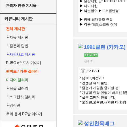
▶ 딜량제한 남: 180+ 여: 130+
관리자 인증 게시물
▶ 나이제한
▶ 닉변필수 ▶프로필변경
커뮤니티 게시판
▶ 카배 최대규모 연합
▶ 각종 대회,스크림 참여
전체 게시판
#교류 #합병 #문의24시간
└
자유 게시판
└
질문과 답변
1991클랜 (카카오)
└
사건사고 게시판
4년 전
PUBG e스포츠 이야기
팬아트 / 카툰 갤러리
So1991
* 남30↑,여성25↑
미디어 갤러리
* 경쟁전 유저 환영
* 즐겁게 게임을 즐기실 분!
└
움짤 갤러리
* 개념과 인성 언행이 바르신 분!
└
스크린샷 갤러리
* 실력 그딴거 안봅니다.
* 오전반,오후반,새벽반 다 환영
└
영상관
우리 동네 PC방 이야기
성인친목배그