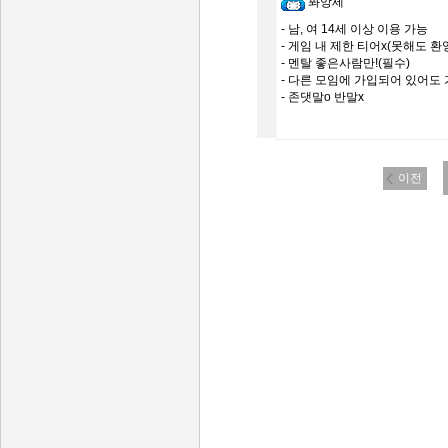
퐈앙세
- 남, 여 14세 이상 이용 가능
- 게임 내 제한 티어x(못해도 환
- 멘탈 좋은사람만!(필수)
- 다른 모임에 가입되어 있어도 
- 존댓말o 반말x
이전