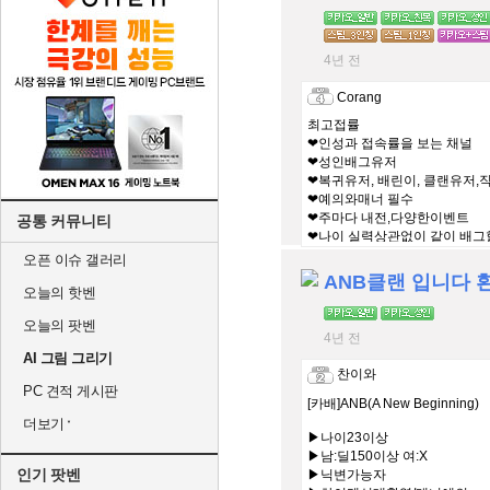
4년 전
Corang
최고접률
❤인성과 접속률을 보는 채널
❤성인배그유저
❤복귀유저, 배린이, 클랜유저,
❤예의와매너 필수
❤주마다 내전,다양한이벤트
공통 커뮤니티
❤나이 실력상관없이 같이 배그
오픈 이슈 갤러리
ANB클랜 입니다
오늘의 핫벤
오늘의 팟벤
4년 전
AI 그림 그리기
찬이와
PC 견적 게시판
[카배]ANB(A New Beginning)
더보기
▶나이23이상
▶남:딜150이상 여:X
인기 팟벤
▶닉변가능자