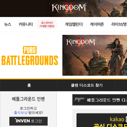
로스트아크
뉴스
커뮤니티
게임캘린더
게이머존
라이브/
기대평 이벤트
홈
클랜 디스코드 찾기
배틀그라운드 인벤
로그인하고
출석보상
받으세요!
로그인