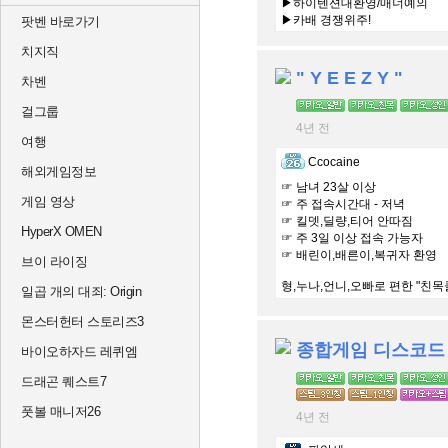
▶하이텐션대환영/매너예의
▶카배 경쟁위주!
팟벤 바로가기
▶가입불가는 다 알고있는 사실
치지직
" Y E E Z Y "
차벤
걸그룹
4년 전
여행
Ccocaine
해외게임정보
☞ 남녀 23살 이상
게임 영상
☞ 주 접속시간대 - 저녁
☞ 킬뎃,딜량,티어 안따짐
HyperX OMEN
☞ 주 3일 이상 접속 가능자
☞ 배린이,배른이,복귀자 환영
브이 라이징
형,누나,언니,오빠로 편한 "친목
일곱 개의 대죄: Origin
몬스터헌터 스토리즈3
종합게임 디스코드
바이오하자드 레퀴엠
드래곤 퀘스트7
풋볼 매니저26
4년 전