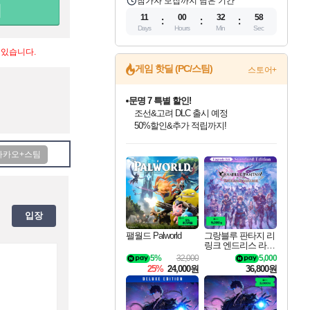
참가자 모집까지 남은 기간
11
00
32
58
Days
Hours
Min
Sec
 있습니다.
게임 핫딜 (PC/스팀)
스토어+
문명 7 특별 할인!
조선&고려 DLC 출시 예정
50%할인&추가 적립까지!
인벤게임즈 8월 특별 할인!
드래곤소드: 어웨이크닝 입점!
마블 투혼 파이팅 소울즈 정식출시!
귀무자: 검의 길 예약 판매 중!
비스트 오브 리인카네이션 정식 출시!
커세어 코브 출시 기념 할인!
더 렐릭 퍼스트 가디언 정식 출시
베데스다 40주년 기념 할인 중!
캡콤 프렌차이즈 할인 진행 중!
캡콤 일부 상품 상시 할인
스타워즈 은하계 레이서
로블록스 기프트 카드 공식 입점
인기 퍼블리셔 모음!
스팀으로 만나는 드래곤소드!
마블 히어로 총 출동&화려한 격투!
10% 할인과
게임프릭 신작 IP
해적'섬'을 발전시키자!
설화x하드코어 액션!
베데스다의 명작들을
몬헌, 바하 등 인기 IP를
몬헌 와일즈 & 드래곤즈 도그마2
인벤게임즈에서 10% 추가 적립
Robux를 가장 안전하고
최대 90% 할인가를 만나보세요!
네이버혜택과 함께 만나보세요!
네이버 포인트 혜택까지!
이니&베니 혜택까지!
네이버 혜택가와 함께 예약하세요!
할인&네이버혜택으로 만나보세요!
네이버페이 혜택과 만나보세요!
40주년 프로모션으로 만나보세요!
할인가에 만나보세요!
일부 에디션 상시 할인!
혜택으로 예약 판매 중
편안하게 충전하세요
입장
팰월드 Palworld
그랑블루 판타지 리
링크 엔드리스 라그
나로크 업그레이드
5%
32,000
5,000
킷 Granblue Fantasy
25%
24,000원
36,800원
Relink Endless Ragn
arok Upgrade Kit DL
C