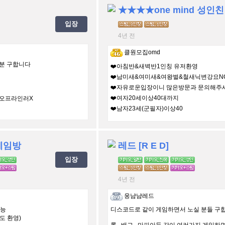
★★★★one min
입장
4년 전
클원모집omd
실분 구합니다
❤️아침반&새벽반1인칭 유저환영
❤️남미새&여미새&여왕벌&철새닉변강요N
❤️자유로운입장이니 많은방문과 문의해주
❤️여자20세이상40대까지
,오프라인러X
❤️남자23세(군필자)이상40
게임방
레드 [R E D]
입장
4년 전
웅냠냠레드
가능
디스코드로 같이 게임하면서 노실 분들 구합
도 환영)