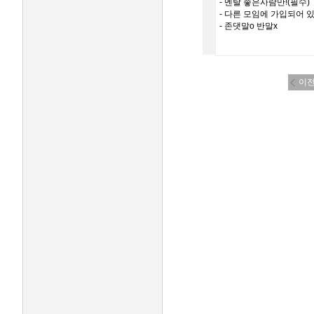
- 멘탈 좋은사람만!(필수)
- 다른 모임에 가입되어 
- 존댓말o 반말x
이