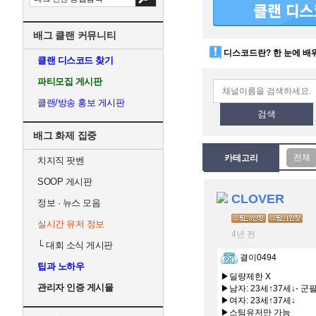
배그 클랜 커뮤니티
디스코드란? 한 눈에 배
클랜 디스코드 찾기
파티모집 게시판
클랜/방송 홍보 게시판
검색
배그 화제 집중
카테고리
치지직 팟벤
SOOP 게시판
CLOVER
정보 · 뉴스 모음
실시간 유저 정보
4년 전
└
대회 소식 게시판
결이0494
팁과 노하우
▶딜량제한 X
관리자 인증 게시물
▶남자: 23세↑37세↓- 군
▶여자: 23세↑37세↓
▶스팀유저만 가능