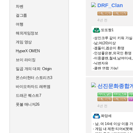
DRF_Clan
차벤
걸그룹
4년 전
여행
또또짱1
해외게임정보
-성인크루 같이 키워 가
게임 영상
-남,여(20)이상
-겜돌이,겜순이 환영
HyperX OMEN
-인성좋은분,외국인 환영
-이중클랜,철새,남여미새
브이 라이징
-닉변자유
-클랜 연합 가능!
일곱 개의 대죄: Origin
몬스터헌터 스토리즈3
선진문화종합
바이오하자드 레퀴엠
드래곤 퀘스트7
풋볼 매니저26
4년 전
퐈앙세
- 남, 여 14세 이상 이용 
- 게임 내 제한 티어x(못해