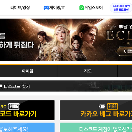
최대 90% 할인
라이브/영상
게이밍/IT
게임스토어
8월 프로모션
아이템
지도