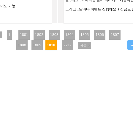
롤 , 배그 , 마피아등 같이 여러가지 게임하면
있어도 가능!
그리고 1달마다 이벤트 진행해요! ( 상금도 있데
전
1
...
1801
1802
1803
1804
1805
1806
1807
1808
1809
1810
...
2217
다음