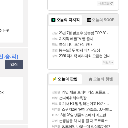
새로고침
오늘의 치지직
오늘의 SOOP
쉬는곳!
26년 7월 팔로우 상승량 TOP 30 - 월간 치지직
잡담
치지직 애플TV 앱 출시
정보
룩삼 니니 초대석 안내
정보
봉누도2 두 번째 티저 - 일상
클립
.신.승.리)
2026 치지직 이리대회 오픈컵 안내
정보
더보기+
입장
오늘의 팟벤
오늘의 핫벤
리밋 제로 브레이커스 프롤로그 테스트 후기 영상 업로드
섭컬겜
OK
선녀바위해수욕장
여행
여기서 R1 뭘 말하는거고 R2가 뭘말하는걸까요?
명조
스위치2판 ‘몬헌 와일즈’, 30~40fps 목표 추정
해외겜
8월 28일 넷플릭스에서 예고편 공개 예정
GTA6
선생님들 차 시동 끌 때 꾸르륵소리나는데
차벤
60프레임 나오는데 정상일까요?
레퀴엠