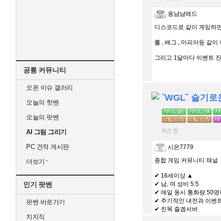
웅냠냠레드
디스코드로 같이 게임하면
롤 , 배그 , 마피아등 같
그리고 1달마다 이벤트 진행해
공통 커뮤니티
오픈 이슈 갤러리
ˇWGLˇ 슬기
오늘의 핫벤
오늘의 팟벤
4년 전
AI 그림 그리기
PC 견적 게시판
시은7779
종합 게임 커뮤니티 채널
더보기
✔ 16세이상 ▲
인기 팟벤
✔ 남, 여 성비 5:5
✔ 매일 동시 통화량 50명
✔ 주기적인 내전과 이벤
팟벤 바로가기
✔ 친목 즐겜서버
치지직