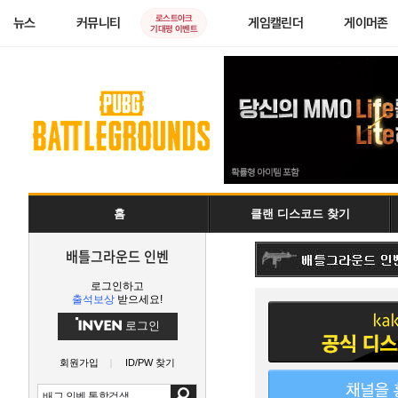
로스트아크
뉴스
커뮤니티
게임캘린더
게이머존
기대평 이벤트
홈
클랜 디스코드 찾기
배틀그라운드 인벤
로그인하고
출석보상
받으세요!
로그인
회원가입
ID/PW 찾기