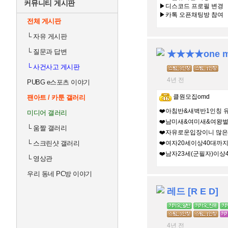
커뮤니티 게시판
▶디스코드 프로필 변경
▶카톡 오픈채팅방 참여
전체 게시판
└
자유 게시판
└
질문과 답변
└
사건사고 게시판
4년 전
PUBG e스포츠 이야기
클원모집omd
팬아트 / 카툰 갤러리
❤️아침반&새벽반1인칭 
미디어 갤러리
❤️남미새&여미새&여왕
└
움짤 갤러리
❤️자유로운입장이니 많
└
스크린샷 갤러리
❤️여자20세이상40대까
❤️남자23세(군필자)이상4
└
영상관
우리 동네 PC방 이야기
레드 [R E D]
4년 전