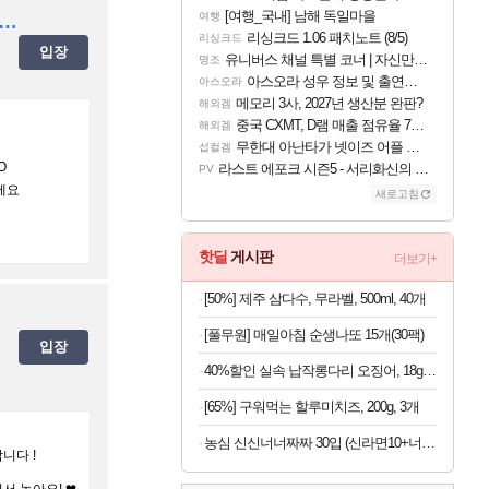
[여행_국내] 남해 독일마을
여행
d 성인친목클 초기 멤버 마구마구 모집!![스팀]클원모집 가족같으면서 재밋는클랜 남 23↑여 20↑이상 /1인칭/ 아침/ 새벽반/ 배린이/ 복귀/ 여성유저 환영 ★★★★
리싱크드 1.06 패치노트 (8/5)
리싱크드
입장
유니버스 채널 특별 코너 | 자신만의 스타일
명조
아스오라 성우 정보 및 출연작 모음
아스오라
메모리 3사, 2027년 생산분 완판?
해외겜
중국 CXMT, D램 매출 점유율 7%…글로벌 4위로 부상
해외겜
무한대 아난타가 넷이즈 어플 달력에 일정 등록
섭컬겜
O
라스트 에포크 시즌5 - 서리화신의 분노 티저
PV
세요
새로고침
핫딜
게시판
더보기+
[50%] 제주 삼다수, 무라벨, 500ml, 40개
[풀무원] 매일아침 순생나또 15개(30팩)
입장
40%할인 실속 납작롱다리 오징어, 18g, 10개
[65%] 구워먹는 할루미치즈, 200g, 3개
농심 신신너너짜짜 30입 (신라면10+너구리10+짜파게티10)
니다 !