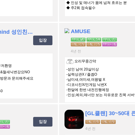
◆ 인성 및 매너가 몸에 넘쳐 흐르는 분
◆ 주2회 접속필수
* 합병문의도 받고있습니다
AMUSE
★★★★one mind 성인친목클 초기 멤버 마구마구 모집!![스팀]클원모집 가족같으면서 재밋는클랜 남 23↑여 20↑이상 /1인칭/ 아침/ 새벽반/ 배린이/ 복귀/ 여성유저 환영 ★★★★
입장
4년 전
오리무중간약
유저환영
-성인 남여 20살이상
벌&철새닉변강요NO
-실력상관X / 즐겜O
은방문과 문의해주세요
-남미새,여미새,여왕벌 X
지
-디코사진X/인게임 닉변X
-한달에 한번 내전진행예정
0
-인성,예의,매너만 보는 자유로운 친목 서
입장
4년 전