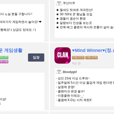
쿠산이쿠
★ 철새도 텃새로 개과천선!
서 노실 분들 구합니다 !
★ 30~50대 큰 형님들 모집
★ 겜돌이 겜순이 환영
이 여러가지 게임하면서 놀아요! ❤
★ 딜량보다 인성을 보는곳
★ 친목 배그 클랜의 역사와 전통이 살아 숨
요! ( 상금도 있데요..! )
로운 게임생활
♥︎Mind Winner♥︎(정
입장
4년 전
Bloodygirl
- 성인 23세 이상 드루와~
- 일주일에 5시간 이상 즐겁게 게임 한다면 
- 실명제 운영!
- 클랜마크 변경 필수!
- 이중클랜 미워요-_-
이상!
- 즐겜에 K.D는 사치 제한X
트