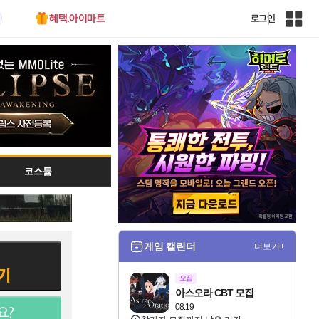
혜택.아이마트
로그인
인
벤
전
체
사
이
트
맵
코스튬
게임 캘린더
더보기+
모집
아스오라 CBT 모집
08.19