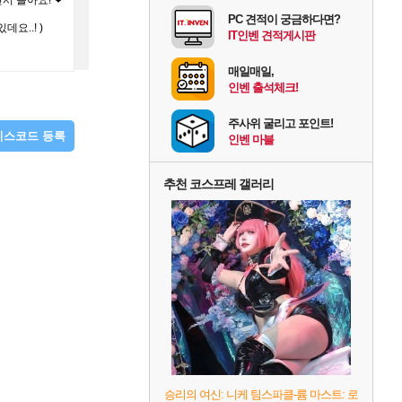
서 놀아요! ❤
PC 견적이 궁금하다면?
요..! )
IT인벤 견적게시판
매일매일,
인벤 출석체크!
주사위 굴리고 포인트!
디스코드 등록
인벤 마블
추천 코스프레 갤러리
승리의 여신: 니케 팀스파클-륨 마스트: 로