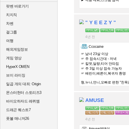
▶ 각종 대회,스크림 참여
팟벤 바로가기
#교류 #합병 #문의24시간
치지직
" Y E E Z Y "
차벤
걸그룹
4년 전
여행
Ccocaine
해외게임정보
☞ 남녀 23살 이상
게임 영상
☞ 주 접속시간대 - 저녁
☞ 킬뎃,딜량,티어 안따짐
HyperX OMEN
☞ 주 3일 이상 접속 가능자
☞ 배린이,배른이,복귀자 환영
브이 라이징
형,누나,언니,오빠로 편한 "친목
일곱 개의 대죄: Origin
몬스터헌터 스토리즈3
AMUSE
바이오하자드 레퀴엠
드래곤 퀘스트7
풋볼 매니저26
4년 전
Amuse댕댕이