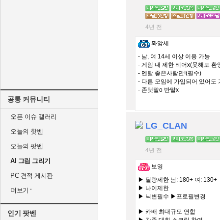
4년 전
퐈앙세
- 남, 여 14세 이상 이용 가능
- 게임 내 제한 티어x(못해도 환
- 멘탈 좋은사람만!(필수)
- 다른 모임에 가입되어 있어도 
- 존댓말o 반말x
공통 커뮤니티
오픈 이슈 갤러리
LG_CLAN
오늘의 핫벤
오늘의 팟벤
4년 전
AI 그림 그리기
보영
PC 견적 게시판
▶ 딜량제한 남: 180+ 여: 130+
▶ 나이제한
더보기
▶ 닉변필수 ▶프로필변경
▶ 카배 최대규모 연합
인기 팟벤