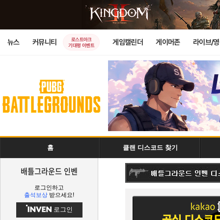
로스트아크
뉴스
커뮤니티
게임캘린더
게이머존
라이브/
기대평 이벤트
홈
클랜 디스코드 찾기
배틀그라운드 인벤
로그인하고
출석보상
받으세요!
로그인