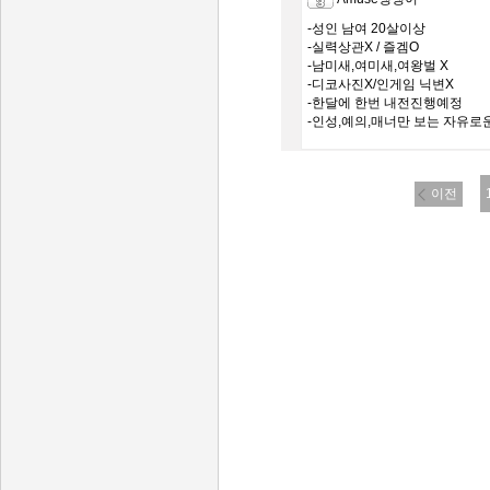
-성인 남여 20살이상
-실력상관X / 즐겜O
-남미새,여미새,여왕벌 X
-디코사진X/인게임 닉변X
-한달에 한번 내전진행예정
-인성,예의,매너만 보는 자유로
이전