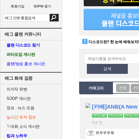
회원가입
ID/PW 찾기
배그 클랜 커뮤니티
디스코드란? 한 눈에 배워보자
클랜 디스코드 찾기
파티모집 게시판
클랜/방송 홍보 게시판
검색
배그 화제 집중
카테고리
치지직 팟벤
SOOP 게시판
정보 · 뉴스 모음
실시간 유저 정보
4년 전
└
대회 소식 게시판
뀨우우우욱
팁과 노하우