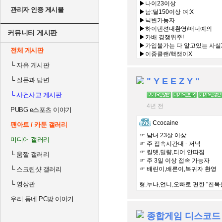
▶나이23이상
관리자 인증 게시물
▶남:딜150이상 여:X
▶닉변가능자
▶하이텐션대환영/매너예의
커뮤니티 게시판
▶카배 경쟁위주!
▶가입불가는 다 알고있는 사실
전체 게시판
▶이중클랜/핵쟁이X
❣가입문의 뀨~#1111❣
└
자유 게시판
└
질문과 답변
" Y E E Z Y "
└
사건사고 게시판
4년 전
PUBG e스포츠 이야기
Ccocaine
팬아트 / 카툰 갤러리
☞ 남녀 23살 이상
미디어 갤러리
☞ 주 접속시간대 - 저녁
☞ 킬뎃,딜량,티어 안따짐
└
움짤 갤러리
☞ 주 3일 이상 접속 가능자
└
스크린샷 갤러리
☞ 배린이,배른이,복귀자 환영
└
영상관
형,누나,언니,오빠로 편한 "친목
우리 동네 PC방 이야기
종합게임 디스코드