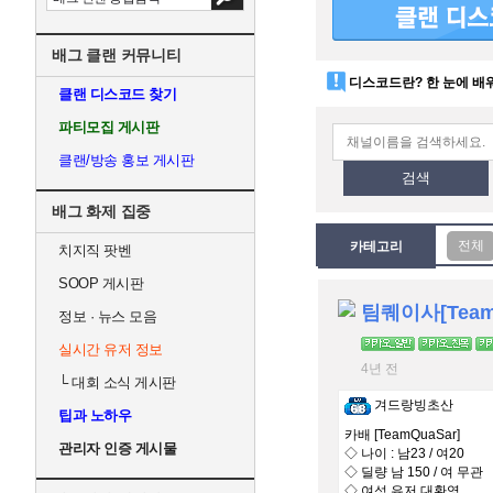
배그 클랜 커뮤니티
디스코드란? 한 눈에 배
클랜 디스코드 찾기
파티모집 게시판
클랜/방송 홍보 게시판
검색
배그 화제 집중
카테고리
치지직 팟벤
SOOP 게시판
팀퀘이사[Team
정보 · 뉴스 모음
실시간 유저 정보
4년 전
└
대회 소식 게시판
겨드랑빙초산
팁과 노하우
카배 [TeamQuaSar]
관리자 인증 게시물
◇ 나이 : 남23 / 여20
◇ 딜량 남 150 / 여 무관
◇ 여성 유저 대환영