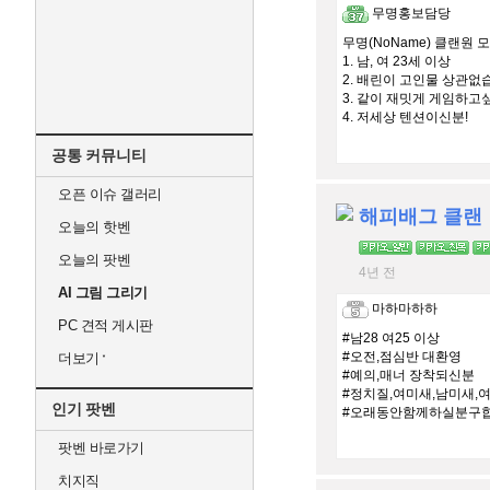
무명홍보담당
무명(NoName) 클랜원 
1. 남, 여 23세 이상
2. 배린이 고인물 상관없
3. 같이 재밋게 게임하고
4. 저세상 텐션이신분!
공통 커뮤니티
오픈 이슈 갤러리
해피배그 클랜
오늘의 핫벤
오늘의 팟벤
4년 전
AI 그림 그리기
마하마하하
PC 견적 게시판
#남28 여25 이상
#오전,점심반 대환영
더보기
#예의,매너 장착되신분
#정치질,여미새,남미새,
인기 팟벤
#오래동안함께하실분구
팟벤 바로가기
치지직