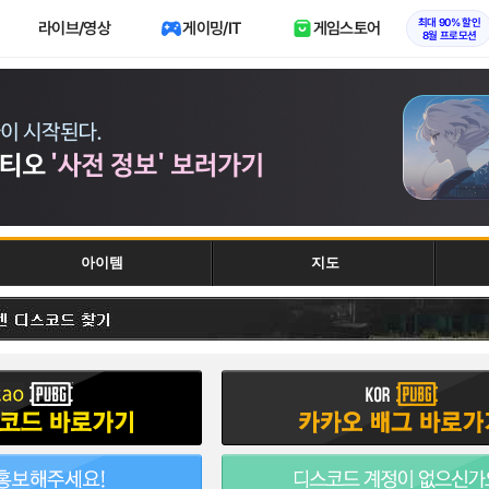
최대 90% 할인
라이브/영상
게이밍/IT
게임스토어
8월 프로모션
아이템
지도