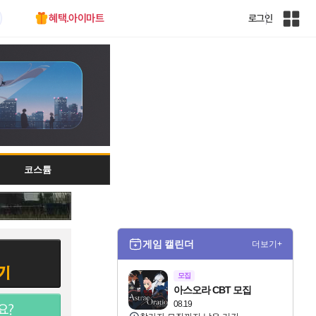
혜택.아이마트
로그인
인
벤
전
체
사
이
트
맵
코스튬
게임 캘린더
더보기+
모집
아스오라 CBT 모집
08.19