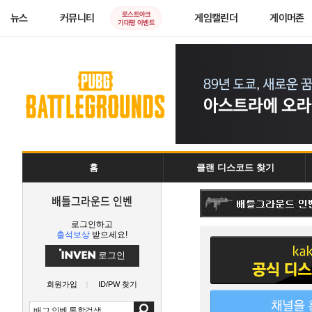
로스트아크
뉴스
커뮤니티
게임캘린더
게이머존
기대평 이벤트
홈
클랜 디스코드 찾기
배틀그라운드 인벤
로그인하고
출석보상
받으세요!
로그인
회원가입
ID/PW 찾기