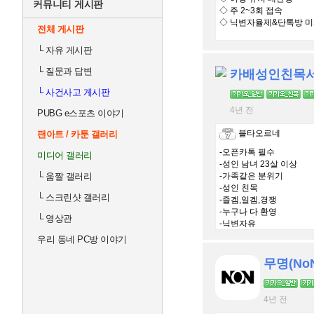
커뮤니티 게시판
◇ 주 2~3회 접속
◇ 닉변자율제&단톡방 
전체 게시판
└
자유 게시판
└
질문과 답변
카배성인친목서
└
사건사고 게시판
4년 전
PUBG e스포츠 이야기
블타오르네
팬아트 / 카툰 갤러리
-오픈카톡 필수
미디어 갤러리
-성인 남녀 23살 이상
└
움짤 갤러리
-가족같은 분위기
-성인 친목
└
스크린샷 갤러리
-즐겜,일겜,경쟁
-누구나 다 환영
└
영상관
-닉변자유
-실력무관
우리 동네 PC방 이야기
-매너.예의필수
-일단 들어와봐요
4년 전