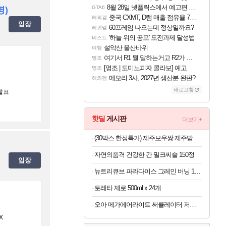
8월 28일 넷플릭스에서 예고편 공개 예정
GTA6
명)
중국 CXMT, D램 매출 점유율 7%…글로벌 4위로 부상
해외겜
입장
60프레임 나오는데 정상일까요?
레퀴엠
'하늘 위의 공포' 도전과제 달성법
비스트
설악산 울산바위
여행
여기서 R1 뭘 말하는거고 R2가 뭘말하는걸까요?
명조
[명조 | 도미노피자 콜라보] 예고
명조
메모리 3사, 2027년 생산분 완판?
해외겜
새로고침
발표
핫딜
게시판
더보기+
(30박스 한정특가) 제주보우짱 제주밤호박 미니단호박 로얄과 5kg
자연의품격 건강한 간 밀크씨슬 150정
입장
뉴트리큐브 파라다이스 그레인 버닝 120정
토레타 제로 500ml x 24개
오아 메가에어라이트 써큘레이터 저소음 공기순환 BLDC 가정용 스탠드 선풍기
X