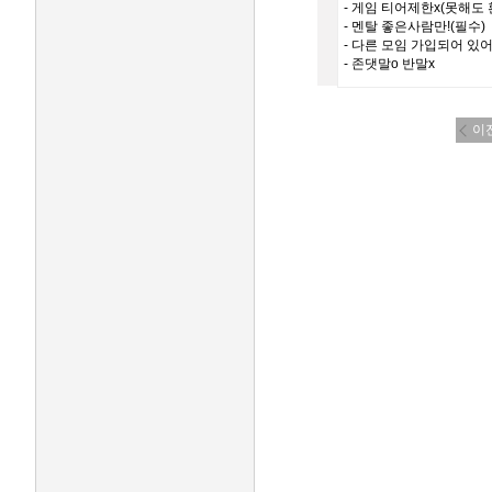
- 게임 티어제한x(못해도 
- 멘탈 좋은사람만!(필수)
- 다른 모임 가입되어 있어
- 존댓말o 반말x
이