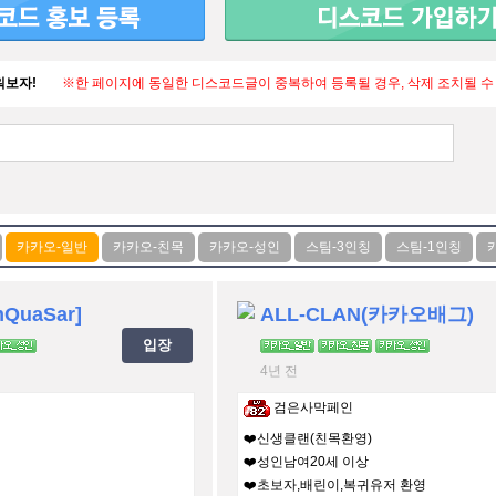
워보자!
※한 페이지에 동일한 디스코드글이 중복하여 등록될 경우, 삭제 조치될 수
QuaSar]
ALL-CLAN(카카오배그)
입장
4년 전
검은사막페인
❤️신생클랜(친목환영)
❤️성인남여20세 이상
❤️초보자,배린이,복귀유저 환영