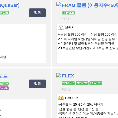
QuaSar]
FRAG 클랜 (이용자수450
입장
4년 전
브릭시
✔남성 딜량 250 이상ㅣ여성 딜량 150 이상
✔서버 닉네임 & 인게임 닉네임 변경 필수
✔기본매너 및 클랜활동이 우선인 유저분
✔1주일간은 수습 기간이며 1주일 후 합격 
미개설
FLEX
코드
입장
4년 전
Cc90906
-성인클 남 25~35 여 20↑/ 닉변제
-접률 좋은 분, 텐션 높으신 분
️
-욕쟁이,핵쟁이,여미,남미,이중클랜,간보기 
능