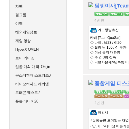
팀퀘이사[Team
차벤
걸그룹
4년 전
여행
겨드랑빙초산
해외게임정보
카배 [TeamQuaSar]
게임 영상
◇ 나이 : 남23 / 여20
◇ 딜량 남 150 / 여 무관
HyperX OMEN
◇ 여성 유저 대환영
◇ 주 2~3회 접속
브이 라이징
◇ 닉변자율제&단톡방 
일곱 개의 대죄: Origin
몬스터헌터 스토리즈3
종합게임 디스
바이오하자드 레퀴엠
드래곤 퀘스트7
풋볼 매니저26
4년 전
퐈앙세
⭐️꿀잼들만 모여있는 채널⭐
- 남,여 15세이상 이용가