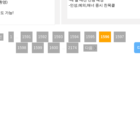
-매 달 내전 진행 예정
환영)
-인성,예의,매너 중시 친목클
도 가능!
전
1
...
1591
1592
1593
1594
1595
1596
1597
1598
1599
1600
...
2174
다음