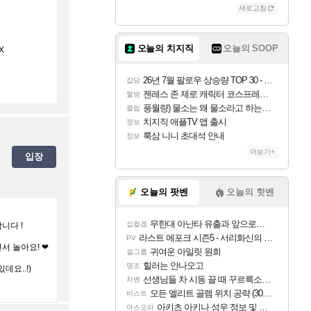
새로고침
오늘의 치지직
오늘의 SOOP
X
26년 7월 팔로우 상승량 TOP 30 - 월간 치지직
잡담
젠레스 존 제로 캐릭터 코스프레한 꽁주
짤방
풍월량) 물소는 왜 물소라고 하는거야? 아! 그만 ㅋㅋ
클립
치지직 애플TV 앱 출시
정보
룩삼 니니 초대석 안내
정보
더보기+
입장
오늘의 팟벤
오늘의 핫벤
무한대 아난타 유출과 앞으로의 예상 (루머)
섭컬겜
니다 !
라스트 에포크 시즌5 - 서리화신의 분노 티저
PV
서 놀아요! ❤
귀여운 아일릿 원희
걸그룹
힐러는 안나오고
명조
데요..!)
선생님들 차 시동 끌 때 꾸르륵소리나는데
차벤
모든 엘리트 골렘 위치 공략 (30개) - 방랑 결투가
비스트
아키츠 아키나 성우 정보 및 주요 필모
아스오라