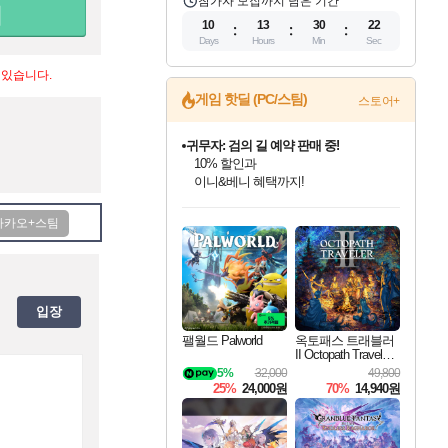
참가자 모집까지 남은 기간
10
13
30
22
Days
Hours
Min
Sec
 있습니다.
게임 핫딜 (PC/스팀)
스토어+
귀무자: 검의 길 예약 판매 중!
10% 할인과
이니&베니 혜택까지!
인벤게임즈 8월 특별 할인!
드래곤소드: 어웨이크닝 입점!
문명 7 특별 할인!
마블 투혼 파이팅 소울즈 정식출시!
비스트 오브 리인카네이션 정식 출시!
커세어 코브 출시 기념 할인!
더 렐릭 퍼스트 가디언 정식 출시
베데스다 40주년 기념 할인 중!
캡콤 프렌차이즈 할인 진행 중!
캡콤 일부 상품 상시 할인
스타워즈 은하계 레이서
로블록스 기프트 카드 공식 입점
인기 퍼블리셔 모음!
스팀으로 만나는 드래곤소드!
조선&고려 DLC 출시 예정
마블 히어로 총 출동&화려한 격투!
게임프릭 신작 IP
해적'섬'을 발전시키자!
설화x하드코어 액션!
베데스다의 명작들을
몬헌, 바하 등 인기 IP를
몬헌 와일즈 & 드래곤즈 도그마2
인벤게임즈에서 10% 추가 적립
Robux를 가장 안전하고
최대 90% 할인가를 만나보세요!
네이버혜택과 함께 만나보세요!
50%할인&추가 적립까지!
네이버 포인트 혜택까지!
네이버 혜택가와 함께 예약하세요!
할인&네이버혜택으로 만나보세요!
네이버페이 혜택과 만나보세요!
40주년 프로모션으로 만나보세요!
할인가에 만나보세요!
일부 에디션 상시 할인!
혜택으로 예약 판매 중
편안하게 충전하세요
입장
팰월드 Palworld
옥토패스 트래블러
II Octopath Traveler I
I
5%
32,000
49,800
25%
24,000원
70%
14,940원