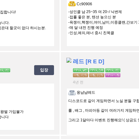
Cc90906
-성인클 남 25~35 여 20↑/ 닉변제
모집합니다!
-접률 좋은 분, 텐션 높으신 분
-욕쟁이,핵쟁이,여미,남미,이중클랜,간보기 
습니다.
-매 달 내전 진행 예정
싶은대 할곳이 없다 하시는분.
-인성,예의,매너 중시 친목클
레드 [R E D]
입장
4년 전
웅냠냠레드
디스코드로 같이 게임하면서 노실 분들 구합
롤 , 배그 , 마피아등 같이 여러가지 게임하면
여왕벌 가입불가
합니다
그리고 1달마다 이벤트 진행해요! ( 상금도 있