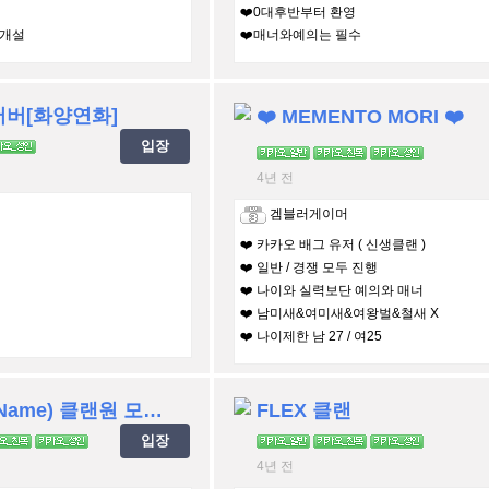
❤️0대후반부터 환영
미개설
❤️매너와예의는 필수
버[화양연화]
❤️ MEMENTO MORI ❤️
입장
4년 전
겜블러게이머
❤️ 카카오 배그 유저 ( 신생클랜 )
❤️ 일반 / 경쟁 모두 진행
❤️ 나이와 실력보단 예의와 매너
❤️ 남미새&여미새&여왕벌&철새 X
❤️ 나이제한 남 27 / 여25
무명(NoName) 클랜원 모집합니다!
FLEX 클랜
입장
4년 전