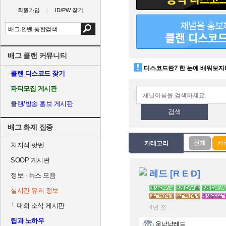
회원가입
ID/PW 찾기
배그 클랜 커뮤니티
디스코드란? 한 눈에 배워보자
클랜 디스코드 찾기
파티모집 게시판
클랜/방송 홍보 게시판
검색
배그 화제 집중
카테고리
치지직 팟벤
SOOP 게시판
레드 [R E D]
정보 · 뉴스 모음
실시간 유저 정보
└
대회 소식 게시판
4년 전
팁과 노하우
웅냠냠레드