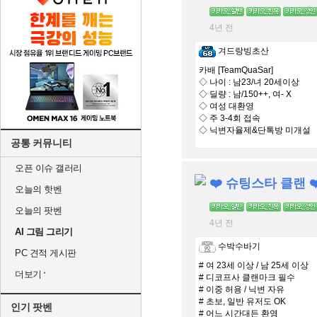
4년 전
겨드랑빙초산
카배 [TeamQuaSar]
◇ 나이 : 남23/녀 20세이상
◇ 딜량 : 남/150++, 여- X
◇ 여성 대환영
◇ 주 3-4회 접속
◇ 닉변자율제&단톡방 미개설
공통 커뮤니티
오픈 이슈 갤러리
❤️ 슈팅스타 클랜 ❤
오늘의 핫벤
오늘의 팟벤
4년 전
AI 그림 그리기
수박수바기
PC 견적 게시판
# 여 23세 이상 / 남 25세 이상
더보기
# 디코프사 클랜마크 필수
# 이중 허용 / 닉변 자유
# 초보, 일반 유저도 OK
인기 팟벤
# 어느 시간대든 환영