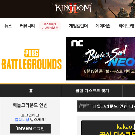
로스트아크
뉴스
커뮤니티
게임캘린더
게이머존
라이브/
기대평 이벤트
홈
클랜 디스코드 찾기
배틀그라운드 인벤
로그인하고
출석보상
받으세요!
로그인