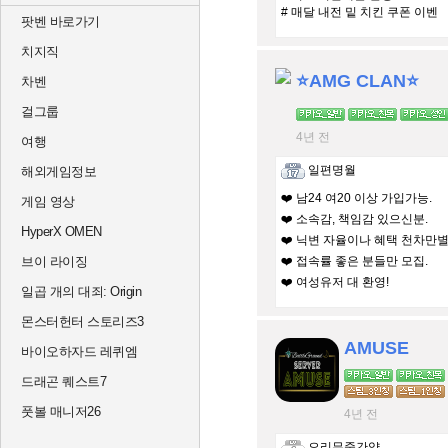
# 매달 내전 밑 치킨 쿠폰 이벤
팟벤 바로가기
치지직
⭐️AMG CLAN⭐️
차벤
걸그룹
4년 전
여행
일편명월
해외게임정보
❤️ 남24 여20 이상 가입가능.
게임 영상
❤️ 소속감, 책임감 있으신분.
HyperX OMEN
❤️ 닉변 자율이나 혜택 천차만
브이 라이징
❤️ 접속률 좋은 분들만 모집.
❤️ 여성유저 대 환영!
일곱 개의 대죄: Origin
몬스터헌터 스토리즈3
AMUSE
바이오하자드 레퀴엠
드래곤 퀘스트7
풋볼 매니저26
4년 전
오리무중간약