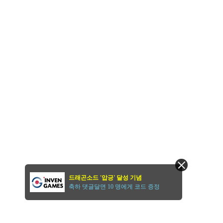
드래곤소드 '압긍' 달성 기념
축하 댓글달면 10 명에게 코드 증정