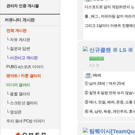
관리자 인증 게시물
디스코드로 같이 게임하면서 노실
롤 , 배그 , 마피아등 같이 여러
커뮤니티 게시판
그리고 1달마다 이벤트 진행해요! 
전체 게시판
└
자유 게시판
└
질문과 답변
└
사건사고 게시판
4년 전
PUBG e스포츠 이야기
Hb락
팬아트 / 카툰 갤러리
① 남자 28세 ↑ 여자 25세
미디어 갤러리
② 킬뎃 & 딜량 전혀 보지 않습
└
움짤 갤러리
③ 매너, 친절, 배려, 존중, 소통
└
스크린샷 갤러리
④ 욕, 남탓, 짜증, 개인주의, 훈
└
영상관
우리 동네 PC방 이야기
팀퀘이사[TeamQua