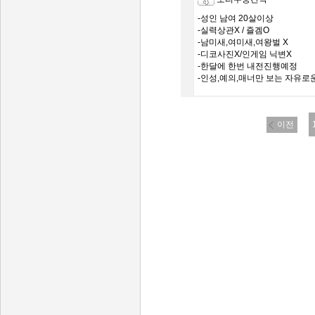
-성인 남여 20살이상
-실력상관X / 즐겜O
-남미새,여미새,여왕벌 X
-디코사진X/인게임 닉변X
-한달에 한번 내전진행예정
-인성,예의,매너만 보는 자유로
이전