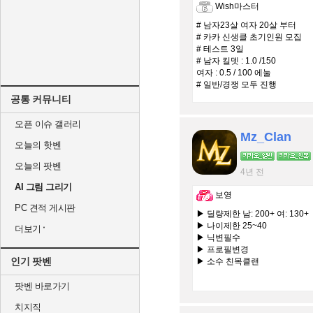
Wish마스터
# 남자23살 여자 20살 부터
# 카카 신생클 초기인원 모집
# 테스트 3일
# 남자 킬뎃 : 1.0 /150
여자 : 0.5 / 100 에눌
# 일반/경쟁 모두 진행
공통 커뮤니티
오픈 이슈 갤러리
Mz_Clan
오늘의 핫벤
오늘의 팟벤
4년 전
AI 그림 그리기
보영
PC 견적 게시판
▶ 딜량제한 남: 200+ 여: 130+
▶ 나이제한 25~40
더보기
▶ 닉변필수
▶ 프로필변경
인기 팟벤
▶ 소수 친목클랜
팟벤 바로가기
치지직