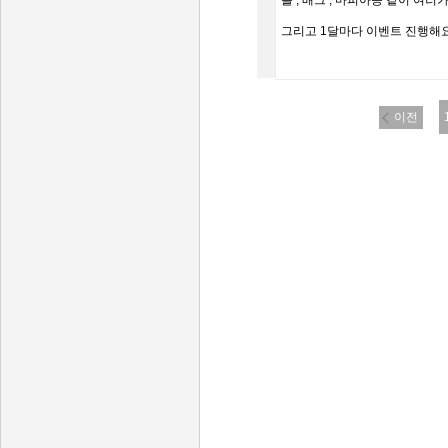
롤 , 배그 , 마피아등 같이 여러
그리고 1달마다 이벤트 진행해요! 
이전