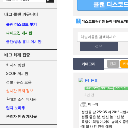
배그 클랜 커뮤니티
디스코드란? 한 눈에 배워보자
클랜 디스코드 찾기
파티모집 게시판
클랜/방송 홍보 게시판
검색
배그 화제 집중
카테고리
치지직 팟벤
SOOP 게시판
FLEX
정보 · 뉴스 모음
실시간 유저 정보
4년 전
└
대회 소식 게시판
미나띠
팁과 노하우
-성인클 남 25~35 여 20↑/ 닉변
관리자 인증 게시물
-접률 좋은 분, 텐션 높으신 분
-욕쟁이,핵쟁이,여미,남미,이중
-매 달 내전 진행 예정