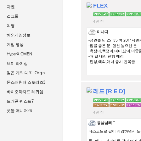
FLEX
차벤
걸그룹
4년 전
여행
미나띠
해외게임정보
-성인클 남 25~35 여 20↑/ 닉변
게임 영상
-접률 좋은 분, 텐션 높으신 분
-욕쟁이,핵쟁이,여미,남미,이중
HyperX OMEN
-매 달 내전 진행 예정
-인성,예의,매너 중시 친목클
브이 라이징
일곱 개의 대죄: Origin
몬스터헌터 스토리즈3
레드 [R E D]
바이오하자드 레퀴엠
드래곤 퀘스트7
풋볼 매니저26
4년 전
웅냠냠레드
디스코드로 같이 게임하면서 노실