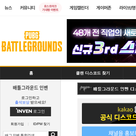
로스트아크
뉴스
커뮤니티
게임캘린더
게이머존
라이브/
기대평 이벤트
홈
클랜 디스코드 찾기
배틀그라운드 인벤
로그인하고
출석보상
받으세요!
로그인
회원가입
ID/PW 찾기