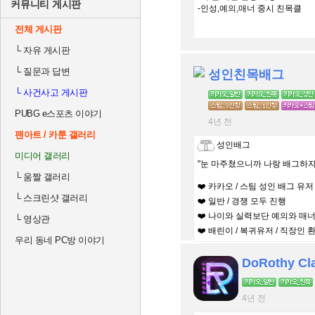
커뮤니티 게시판
-인성,예의,매너 중시 친목클
전체 게시판
└
자유 게시판
└
질문과 답변
성인친목배그
└
사건사고 게시판
PUBG e스포츠 이야기
4년 전
팬아트 / 카툰 갤러리
성인배그
미디어 갤러리
"눈 마주쳤으니까 나랑 배그하자
└
움짤 갤러리
❤️ 카카오 / 스팀 성인 배그 유저
└
스크린샷 갤러리
❤️ 일반 / 경쟁 모두 진행
❤️ 나이와 실력보단 예의와 매
└
영상관
❤️ 배린이 / 복귀유저 / 직장인 
우리 동네 PC방 이야기
DoRothy Cl
4년 전