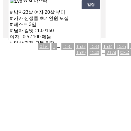
Wish마스터
입장
# 남자23살 여자 20살 부터
# 카카 신생클 초기인원 모집
# 테스트 3일
# 남자 킬뎃 : 1.0 /150
여자 : 0.5 / 100 에눌
# 일반/경쟁 모두 진행
이전
1
...
1531
1532
1533
1534
1535
1539
1540
...
2174
다음