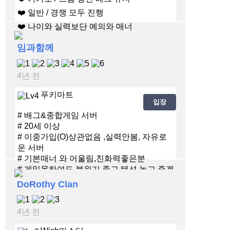
❤️ 일반 / 경쟁 모두 진행
❤️ 나이와 실력보단 예의와 매너
❤️ 배린이 / 복귀유저 / 직장인 환영
임과함께
4년 전
푸키마트
입장
# 배그&종합게임 서버
# 20세 이상
# 이중가입(O)상관없음 ,실력안봄, 자유로
운 서버
# 기본매너 와 어울림,친화력좋은분
# 게임못하여도 분위기 좋고 텐션 높고 즐겜
유저
DoRothy Clan
4년 전