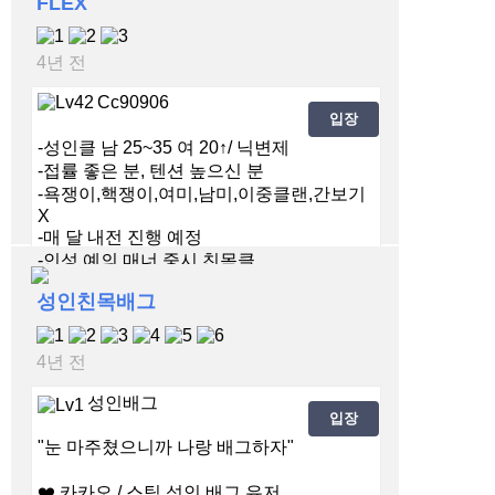
FLEX
4년 전
Cc90906
입장
-성인클 남 25~35 여 20↑/ 닉변제
-접률 좋은 분, 텐션 높으신 분
-욕쟁이,핵쟁이,여미,남미,이중클랜,간보기
X
-매 달 내전 진행 예정
-인성,예의,매너 중시 친목클
성인친목배그
4년 전
성인배그
입장
"눈 마주쳤으니까 나랑 배그하자"
❤️ 카카오 / 스팀 성인 배그 유저