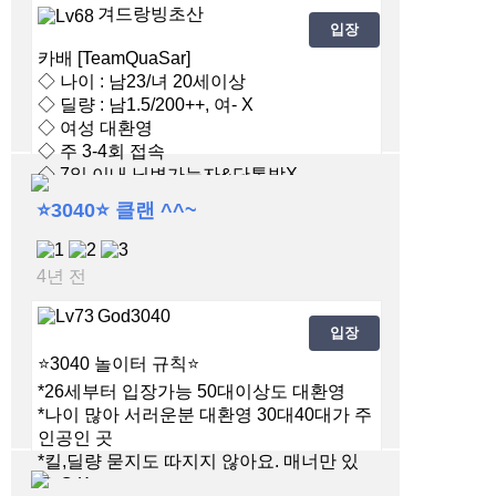
겨드랑빙초산
입장
카배 [TeamQuaSar]
◇ 나이 : 남23/녀 20세이상
◇ 딜량 : 남1.5/200++, 여- X
◇ 여성 대환영
◇ 주 3-4회 접속
◇ 7일 이내 닉변가능자&단톡방X
⭐️3040⭐️ 클랜 ^^~
4년 전
God3040
입장
⭐️3040 놀이터 규칙⭐️
*26세부터 입장가능 50대이상도 대환영
*나이 많아 서러운분 대환영 30대40대가 주
인공인 곳
*킬,딜량 묻지도 따지지 않아요. 매너만 있
음 O.K