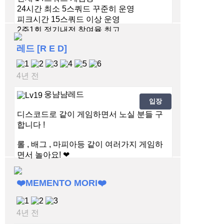
24시간 최소 5스쿼드 꾸준히 운영
피크시간 15스쿼드 이상 운영
2주1회 정기내전 참여율 최고
가입조건
레드 [R E D]
성인 매너 예의 존중 갖춘분
4년 전
웅냠냠레드
입장
디스코드로 같이 게임하면서 노실 분들 구
합니다 !
롤 , 배그 , 마피아등 같이 여러가지 게임하
면서 놀아요! ❤
그리고 1달마다 이벤트 진행해요! ( 상금도
❤️MEMENTO MORI❤️
있데요..!)
4년 전