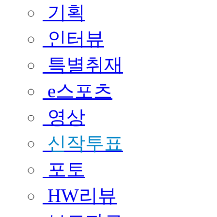
기획
인터뷰
특별취재
e스포츠
영상
신작투표
포토
HW리뷰