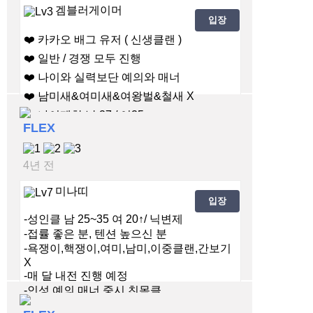
겜블러게이머
입장
❤️ 카카오 배그 유저 ( 신생클랜 )
❤️ 일반 / 경쟁 모두 진행
❤️ 나이와 실력보단 예의와 매너
❤️ 남미새&여미새&여왕벌&철새 X
❤️ 나이제한 남 27 / 여25
FLEX
4년 전
미나띠
입장
-성인클 남 25~35 여 20↑/ 닉변제
-접률 좋은 분, 텐션 높으신 분
-욕쟁이,핵쟁이,여미,남미,이중클랜,간보기
X
-매 달 내전 진행 예정
-인성,예의,매너 중시 친목클