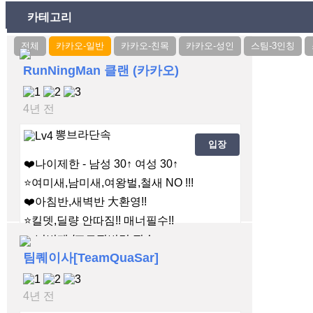
카테고리
RunNingMan 클랜 (카카오)
4년 전
뽕브라단속
입장
❤️나이제한 - 남성 30↑ 여성 30↑
⭐여미새,남미새,여왕벌,철새 NO !!!
❤️아침반,새벽반 大환영!!
⭐킬뎃,딜량 안따짐!! 매너필수!!
❤️닉변제 /프로필변경 필수
팀퀘이사[TeamQuaSar]
4년 전