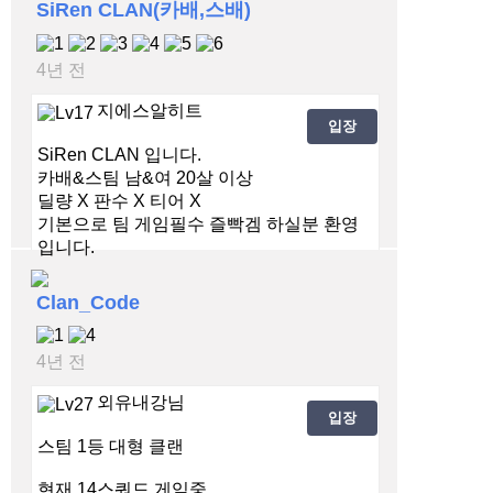
SiRen CLAN(카배,스배)
4년 전
지에스알히트
입장
SiRen CLAN 입니다.
카배&스팀 남&여 20살 이상
딜량 X 판수 X 티어 X
기본으로 팀 게임필수 즐빡겜 하실분 환영
입니다.
사람이 적어도 오래함께 친목 다지실 분 모
Clan_Code
집
4년 전
외유내강님
입장
스팀 1등 대형 클랜
현재 14스쿼드 게임중