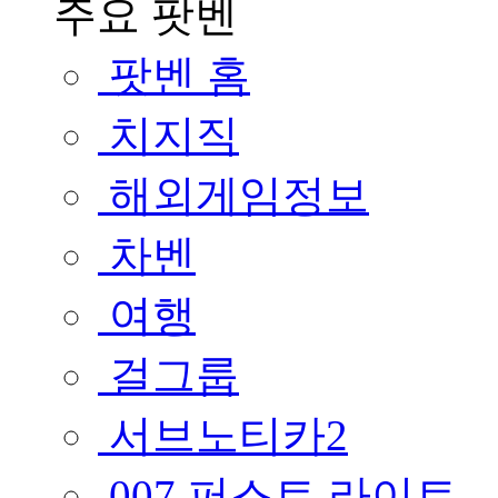
주요 팟벤
팟벤 홈
치지직
해외게임정보
차벤
여행
걸그룹
서브노티카2
007 퍼스트 라이트