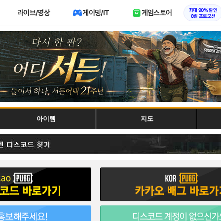
최대 90% 할인
라이브/영상
게이밍/IT
게임스토어
8월 프로모션
아이템
지도