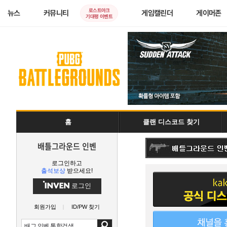
로스트아크
뉴스
커뮤니티
게임캘린더
게이머존
기대평 이벤트
홈
클랜 디스코드 찾기
배틀그라운드 인벤
로그인하고
출석보상
받으세요!
로그인
회원가입
ID/PW 찾기