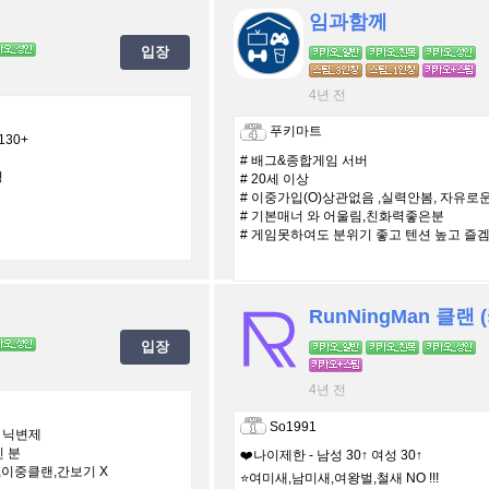
임과함께
입장
4년 전
푸키마트
130+
# 배그&종합게임 서버
경
# 20세 이상
# 이중가입(O)상관없음 ,실력안봄, 자유로
# 기본매너 와 어울림,친화력좋은분
# 게임못하여도 분위기 좋고 텐션 높고 즐겜
간
RunNingMan 클랜 
입장
4년 전
So1991
↑/ 닉변제
신 분
❤️나이제한 - 남성 30↑ 여성 30↑
,이중클랜,간보기 X
⭐여미새,남미새,여왕벌,철새 NO !!!