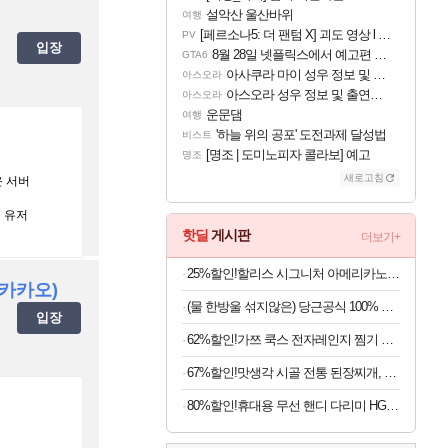
설악산 울산바위
여행
[페르소나5: 더 팬텀 X] 괴도 영상 l 타카마키 안·댄싱 스타
PV
입장
8월 28일 넷플릭스에서 예고편 공개 예정
GTA6
아사쿠라 마이 성우 정보 및 주요 필모
아스오라
아스오라 성우 정보 및 출연작 모음
아스오라
운문댐
여행
'하늘 위의 공포' 도전과제 달성법
비스트
[명조 | 도미노피자 콜라보] 예고
명조
새로고침
운 서버
 유저
핫딜
게시판
더보기+
25%할인!할리스 시그니처 아메리카노, 550ml, 12개
(카카오)
(물 한방울 섞지않은) 당근공식 100% 착즙 국내산 당근주스 x 30개
입장
62%할인!가쯔 쿡스 전자레인지 찜기 라면용기 특대, 다크그레이, 1L, 2개
67%할인!맛생각 시골 전통 된장찌개, 600g, 5개
80%할인!휴대용 무선 핸디 다리미 HG-Y01, 화이트, 1개