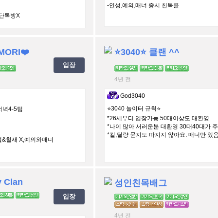
-인성,예의,매너 중시 친목클
&단톡방X
MORI❤️
⭐️3040⭐️ 클랜 ^^
입장
4년 전
God3040
⭐️3040 놀이터 규칙⭐️
저녁4-5팀
*26세부터 입장가능 50대이상도 대환영
*나이 많아 서러운분 대환영 30대40대가 
*킬,딜량 묻지도 따지지 않아요. 매너만 있음 
벌&철새 X,예의와매너
 Clan
성인친목배그
입장
4년 전