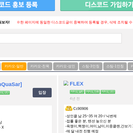
워보자!
※한 페이지에 동일한 디스코드글이 중복하여 등록될 경우, 삭제 조치될 수
FLEX
QuaSar]
입장
4년 전
Cc90906
-성인클 남 25~35 여 20↑/ 닉변제
-접률 좋은 분, 텐션 높으신 분
상
-욕쟁이,핵쟁이,여미,남미,이중클랜,간보기 
- X
-매 달 내전 진행 예정