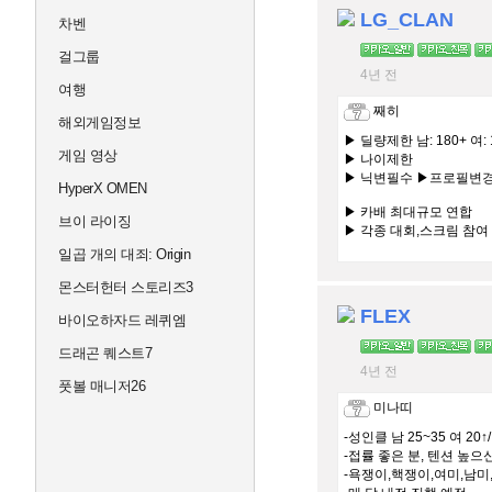
LG_CLAN
차벤
걸그룹
4년 전
여행
째히
해외게임정보
▶ 딜량제한 남: 180+ 여: 
게임 영상
▶ 나이제한
▶ 닉변필수 ▶프로필변
HyperX OMEN
▶ 카배 최대규모 연합
브이 라이징
▶ 각종 대회,스크림 참여
일곱 개의 대죄: Origin
#교류 #합병 #문의24시
몬스터헌터 스토리즈3
FLEX
바이오하자드 레퀴엠
드래곤 퀘스트7
4년 전
풋볼 매니저26
미나띠
-성인클 남 25~35 여 20
-접률 좋은 분, 텐션 높으
-욕쟁이,핵쟁이,여미,남미