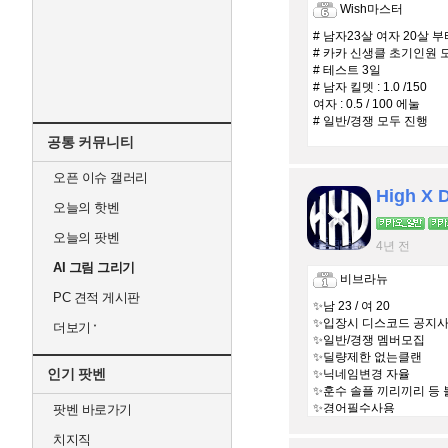
Wish마스터
# 남자23살 여자 20살 부
# 카카 신생클 초기인원 
# 테스트 3일
# 남자 킬뎃 : 1.0 /150
여자 : 0.5 / 100 에눌
# 일반/경쟁 모두 진행
공통 커뮤니티
오픈 이슈 갤러리
High X 
오늘의 핫벤
오늘의 팟벤
4년 전
AI 그림 그리기
비브라뉴
PC 견적 게시판
✨남 23 / 여 20
✨입장시 디스코드 공지사
더보기
✨일반/경쟁 멤버모집
✨딜량제한 없는클랜
인기 팟벤
✨닉네임변경 자율
✨훈수 솔플 끼리끼리 등
✨경어필수사용
팟벤 바로가기
치지직