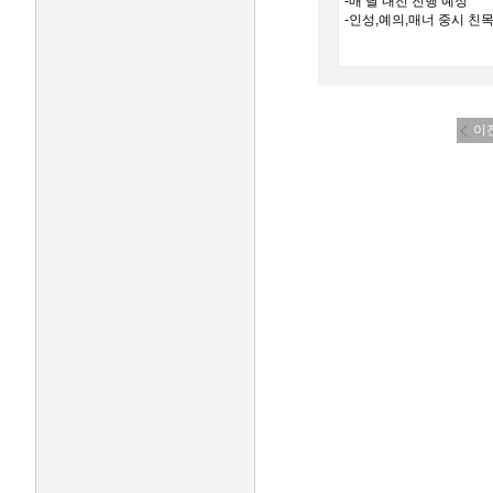
-매 달 내전 진행 예정
-인성,예의,매너 중시 친
이