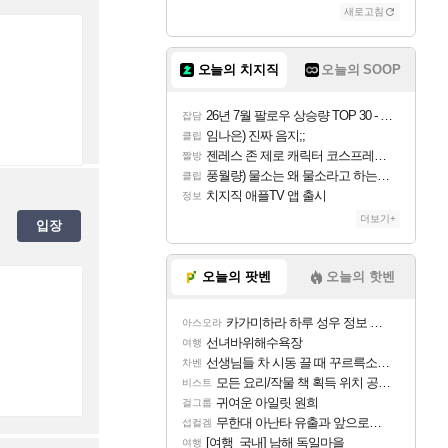
새로고침
오늘의 치지직
오늘의 SOOP
26년 7월 팔로우 상승량 TOP 30 - 월간 치지직
잡담
임나은) 진짜 음지;;
클립
젠레스 존 제로 캐릭터 코스프레한 꽁주
짤방
풍월량) 물소는 왜 물소라고 하는거야? 아! 그만 ㅋㅋ
클립
치지직 애플TV 앱 출시
정보
더보기+
입장
오늘의 팟벤
오늘의 핫벤
카가미하라 하루 성우 정보 및 주요 필모
아스오라
선녀바위해수욕장
여행
선생님들 차 시동 끌 때 꾸르륵소리나는데
차벤
모든 요리/작물 책 획득 위치 공략 (36개) - 미식가 도전과제
비스트
귀여운 아일릿 원희
걸그룹
무한대 아난타 유출과 앞으로의 예상 (루머)
섭컬겜
[여행_국내] 남해 독일마을
여행