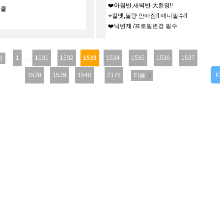
❤️아침반,새벽반 大환영!!
목클
⭐킬뎃,딜량 안따짐!! 매너필수!!
❤️닉변제 /프로필변경 필수
전
1
...
1531
1532
1533
1534
1535
1536
1537
1538
1539
1540
...
2175
다음