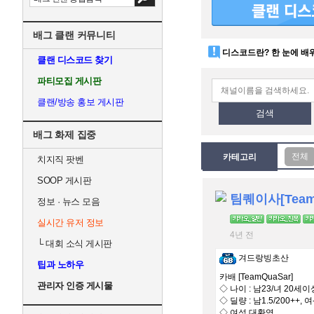
배그 클랜 커뮤니티
디스코드란? 한 눈에 배
클랜 디스코드 찾기
파티모집 게시판
클랜/방송 홍보 게시판
검색
배그 화제 집중
카테고리
치지직 팟벤
SOOP 게시판
팀퀘이사[Team
정보 · 뉴스 모음
실시간 유저 정보
4년 전
└
대회 소식 게시판
겨드랑빙초산
팁과 노하우
카배 [TeamQuaSar]
관리자 인증 게시물
◇ 나이 : 남23/녀 20세이
◇ 딜량 : 남1.5/200++, 여
◇ 여성 대환영