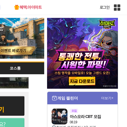
혜택.아이마트
로그인
인
벤
전
체
사
이
트
맵
코스튬
게임 캘린더
더보기+
모집
아스오라 CBT 모집
08.19