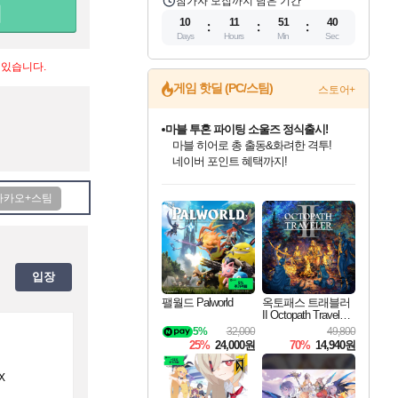
참가자 모집까지 남은 기간
10
11
51
40
Days
Hours
Min
Sec
 있습니다.
게임 핫딜 (PC/스팀)
스토어+
마블 투혼 파이팅 소울즈 정식출시!
마블 히어로 총 출동&화려한 격투!
네이버 포인트 혜택까지!
인벤게임즈 8월 특별 할인!
드래곤소드: 어웨이크닝 입점!
문명 7 특별 할인!
귀무자: 검의 길 예약 판매 중!
비스트 오브 리인카네이션 정식 출시!
커세어 코브 출시 기념 할인!
더 렐릭 퍼스트 가디언 정식 출시
베데스다 40주년 기념 할인 중!
캡콤 프렌차이즈 할인 진행 중!
캡콤 일부 상품 상시 할인
스타워즈 은하계 레이서
로블록스 기프트 카드 공식 입점
인기 퍼블리셔 모음!
스팀으로 만나는 드래곤소드!
조선&고려 DLC 출시 예정
10% 할인과
게임프릭 신작 IP
해적'섬'을 발전시키자!
설화x하드코어 액션!
베데스다의 명작들을
몬헌, 바하 등 인기 IP를
몬헌 와일즈 & 드래곤즈 도그마2
인벤게임즈에서 10% 추가 적립
Robux를 가장 안전하고
최대 90% 할인가를 만나보세요!
네이버혜택과 함께 만나보세요!
50%할인&추가 적립까지!
이니&베니 혜택까지!
네이버 혜택가와 함께 예약하세요!
할인&네이버혜택으로 만나보세요!
네이버페이 혜택과 만나보세요!
40주년 프로모션으로 만나보세요!
할인가에 만나보세요!
일부 에디션 상시 할인!
혜택으로 예약 판매 중
편안하게 충전하세요
입장
팰월드 Palworld
옥토패스 트래블러
II Octopath Traveler I
I
5%
32,000
49,800
25%
24,000원
70%
14,940원
X