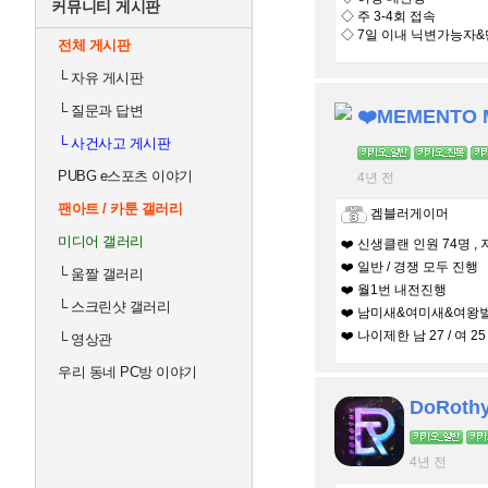
커뮤니티 게시판
◇ 주 3-4회 접속
◇ 7일 이내 닉변가능자
전체 게시판
└
자유 게시판
└
질문과 답변
❤️MEMENTO 
└
사건사고 게시판
PUBG e스포츠 이야기
4년 전
팬아트 / 카툰 갤러리
겜블러게이머
미디어 갤러리
❤️ 신생클랜 인원 74명 , 
❤️ 일반 / 경쟁 모두 진행
└
움짤 갤러리
❤️ 월1번 내전진행
└
스크린샷 갤러리
❤️ 남미새&여미새&여왕
❤️ 나이제한 남 27 / 여 25
└
영상관
우리 동네 PC방 이야기
DoRothy
4년 전