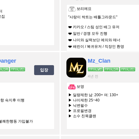
보리에요
터
모집
"사랑이 싹트는 배틀그라운드"
❤️ 카카오 / 스팀 성인 배그 유저
❤️ 일반 / 경쟁 모두 진행
❤️ 나이와 실력보단 예의와 매너
❤️ 배린이 / 복귀유저 / 직장인 환영
Danger
Mz_Clan
입장
4년 전
보영
▶ 딜량제한 남: 200+ 여: 130+
항 숙지후 이행
▶ 나이제한 25~40
▶ 닉변필수
▶ 프로필변경
▶ 소수 친목클랜
 불쾌한행동 가입불가