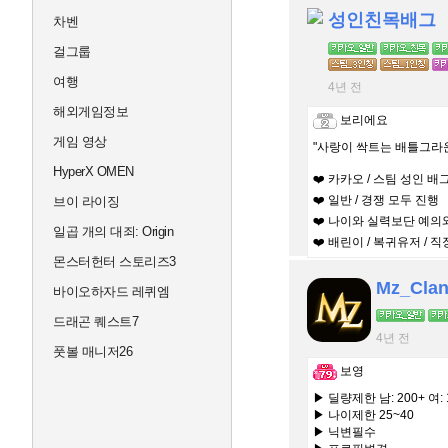
성인친목배그
차벤
걸그룹
여행
4년 전
해외게임정보
보리에요
게임 영상
"사랑이 싹트는 배틀그라
HyperX OMEN
❤️ 카카오 / 스팀 성인 배
❤️ 일반 / 경쟁 모두 진행
브이 라이징
❤️ 나이와 실력보단 예의
일곱 개의 대죄: Origin
❤️ 배린이 / 복귀유저 / 
몬스터헌터 스토리즈3
Mz_Cla
바이오하자드 레퀴엠
드래곤 퀘스트7
4년 전
풋볼 매니저26
보영
▶ 딜량제한 남: 200+ 여: 
▶ 나이제한 25~40
▶ 닉변필수