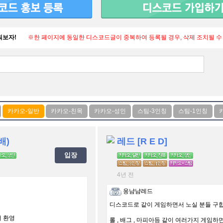
워보자!
※한 페이지에 동일한 디스코드글이 중복하여 등록될 경우, 삭제 조치될 수
배)
레드 [R E D]
입장
4년 전
웅냠냠레드
디스코드로 같이 게임하면서 노실 분들 구합
저 환영
롤 , 배그 , 마피아등 같이 여러가지 게임하면