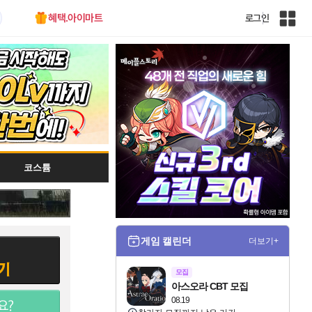
혜택.아이마트
로그인
인
벤
전
체
사
이
트
맵
코스튬
게임 캘린더
더보기+
모집
아스오라 CBT 모집
08.19