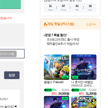
참가자 모집까지 남은 기간
11
07
43
15
Days
Hours
Min
Sec
 있습니다.
게임 핫딜 (PC/스팀)
스토어+
문명 7 특별 할인!
조선&고려 DLC 출시 예정
50%할인&추가 적립까지!
마블 투혼 파이팅 소울즈 정식출시!
마블 히어로 총 출동&화려한 격투!
인벤게임즈 8월 특별 할인!
드래곤소드: 어웨이크닝 입점!
귀무자: 검의 길 예약 판매 중!
비스트 오브 리인카네이션 정식 출시!
커세어 코브 출시 기념 할인!
더 렐릭 퍼스트 가디언 정식 출시
베데스다 40주년 기념 할인 중!
캡콤 프렌차이즈 할인 진행 중!
캡콤 일부 상품 상시 할인
스타워즈 은하계 레이서
로블록스 기프트 카드 공식 입점
네이버 포인트 혜택까지!
인기 퍼블리셔 모음!
스팀으로 만나는 드래곤소드!
10% 할인과
게임프릭 신작 IP
해적'섬'을 발전시키자!
설화x하드코어 액션!
베데스다의 명작들을
몬헌, 바하 등 인기 IP를
몬헌 와일즈 & 드래곤즈 도그마2
인벤게임즈에서 10% 추가 적립
Robux를 가장 안전하고
최대 90% 할인가를 만나보세요!
네이버혜택과 함께 만나보세요!
이니&베니 혜택까지!
네이버 혜택가와 함께 예약하세요!
할인&네이버혜택으로 만나보세요!
네이버페이 혜택과 만나보세요!
40주년 프로모션으로 만나보세요!
할인가에 만나보세요!
일부 에디션 상시 할인!
혜택으로 예약 판매 중
편안하게 충전하세요
입장
팰월드 Palworld
나 혼자만 레벨업
어라이즈 오버드라
이브 디럭스 에디션
5%
32,000
3,000
52,000
Solo Leveling Arise
25%
24,000원
40%
31,200원
Overdrive Deluxe Edi
tion
니다 !
서 놀아요! ❤