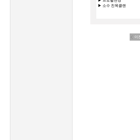
▶ 프로필변경
▶ 소수 친목클랜
이