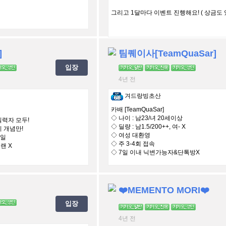
그리고 1달마다 이벤트 진행해요! ( 상금도 있
]
팀퀘이사[TeamQuaSar]
입장
4년 전
겨드랑빙초산
카배 [TeamQuaSar]
◇ 나이 : 남23/녀 20세이상
실력자 모두!
◇ 딜량 : 남1.5/200++, 여- X
이 개념만!
◇ 여성 대환영
4일
◇ 주 3-4회 접속
랜 X
◇ 7일 이내 닉변가능자&단톡방X
❤️MEMENTO MORI❤️
입장
4년 전