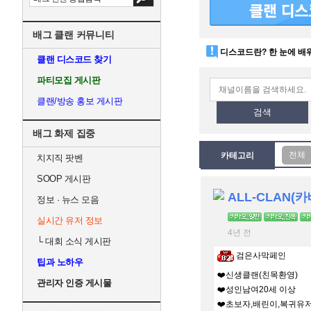
배그 클랜 커뮤니티
디스코드란? 한 눈에 배
클랜 디스코드 찾기
파티모집 게시판
클랜/방송 홍보 게시판
검색
배그 화제 집중
카테고리
치지직 팟벤
SOOP 게시판
ALL-CLAN(카
정보 · 뉴스 모음
실시간 유저 정보
4년 전
└
대회 소식 게시판
검은사막페인
팁과 노하우
❤️신생클랜(친목환영)
관리자 인증 게시물
❤️성인남여20세 이상
❤️초보자,배린이,복귀유