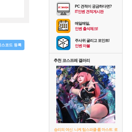
PC 견적이 궁금하다면?
IT인벤 견적게시판
매일매일,
인벤 출석체크!
주사위 굴리고 포인트!
디스코드 등록
인벤 마블
추천 코스프레 갤러리
승리의 여신: 니케 팀스파클-륨 마스트: 로