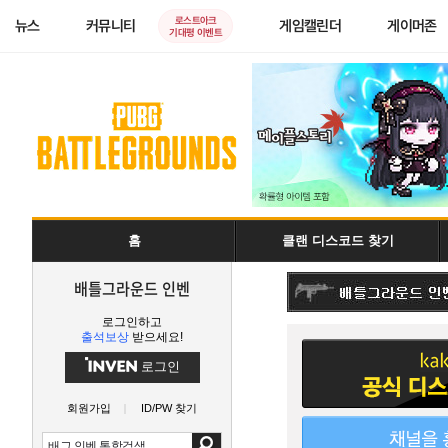
로스트아크
뉴스
커뮤니티
게임캘린더
게이머존
기대평 이벤트
홈
클랜 디스코드 찾기
배틀그라운드 인벤
로그인하고
출석보상
받으세요!
로그인
회원가입
ID/PW 찾기