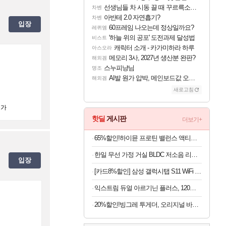
선생님들 차 시동 끌 때 꾸르륵소리나는데
차벤
아반테 2.0 자연흡기?
차벤
입장
60프레임 나오는데 정상일까요?
레퀴엠
'하늘 위의 공포' 도전과제 달성법
비스트
캐릭터 소개 - 카가미하라 하루
아스오라
메모리 3사, 2027년 생산분 완판?
해외겜
스누피냥님
명조
AI발 원가 압박, 메인보드값 오르나
해외겜
새로고침
불가
핫딜
게시판
더보기+
65%할인!하이뮨 프로틴 밸런스 액티브 제로, 밀크쉐이크, 250ml, 18개
한일 무선 가정 거실 BLDC 저소음 리모컨 듀오에어 써큘레이터
입장
[카드8%할인] 삼성 갤럭시탭 S11 WiFi 128GB 27.8cm(11형) S펜포함 태블릿PC
익스트림 듀얼 아르기닌 플러스, 120정, 1개
20%할인!빙그레 투게더, 오리지널 바닐라, 270ml, 8개