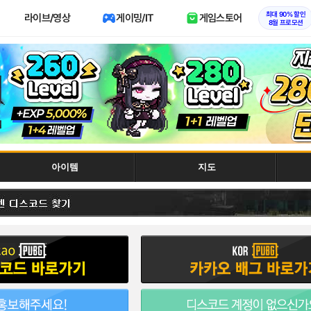
최대 90% 할인
라이브/영상
게이밍/IT
게임스토어
8월 프로모션
아이템
지도