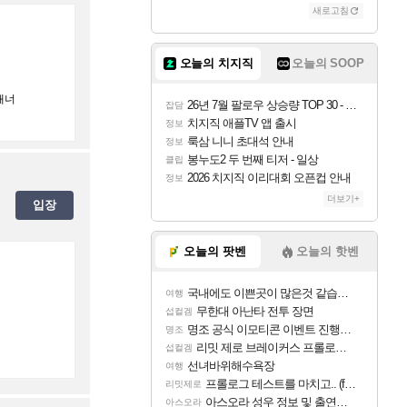
새로고침
오늘의 치지직
오늘의 SOOP
매너
26년 7월 팔로우 상승량 TOP 30 - 월간 치지직
잡담
치지직 애플TV 앱 출시
정보
룩삼 니니 초대석 안내
정보
봉누도2 두 번째 티저 - 일상
클립
2026 치지직 이리대회 오픈컵 안내
정보
더보기+
입장
오늘의 팟벤
오늘의 핫벤
국내에도 이쁜곳이 많은것 같습니다
여행
무한대 아난타 전투 장면
섭컬겜
명조 공식 이모티콘 이벤트 진행해봤습니다! 참여부터 추첨까지????
명조
리밋 제로 브레이커스 프롤로그 테스트 후기 영상 업로드
섭컬겜
선녀바위해수욕장
여행
프롤로그 테스트를 마치고.. (feat. 리아)
리밋제로
아스오라 성우 정보 및 출연작 모음
아스오라