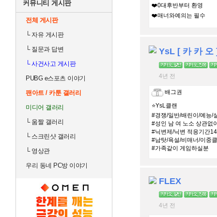
커뮤니티 게시판
❤️0대후반부터 환영
❤️매너와예의는 필수
전체 게시판
└
자유 게시판
└
질문과 답변
YsL [ 카 카 오 
└
사건사고 게시판
4년 전
PUBG e스포츠 이야기
배그권
팬아트 / 카툰 갤러리
⭐️YsL클랜
미디어 갤러리
#경쟁/일반/배린이/예능/
└
움짤 갤러리
#성인 남 여 노소 상관없
#닉변제/닉변 적응기간1
└
스크린샷 갤러리
#남탓/욕설/비매너/이중클
#가족같이 게임하실분
└
영상관
우리 동네 PC방 이야기
FLEX
4년 전