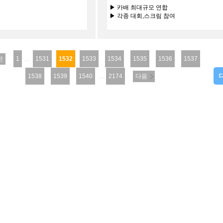
▶ 카배 최대규모 연합
▶ 각종 대회,스크림 참여
#교류 #합병 #문의24시간
전
1
...
1531
1532
1533
1534
1535
1536
1537
1538
1539
1540
...
2174
다음