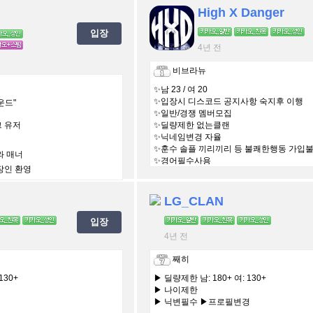
High X Danger
입장
4년 전
비브라뉴
✨남 23 / 여 20
✨입장시 디스코드 공지사항 숙지후 이행
운드"
✨일반/경쟁 멤버모집
그 유저
✨딜량제한 없는클랜
✨닉네임변경 자율
✨훈수 솔플 끼리끼리 등 불쾌한행동 가입
와 매너
✨경어필수사용
직장인 환영
n
LG_CLAN
입장
4년 전
째히
130+
▶ 딜량제한 남: 180+ 여: 130+
▶ 나이제한
▶ 닉변필수 ▶프로필변경