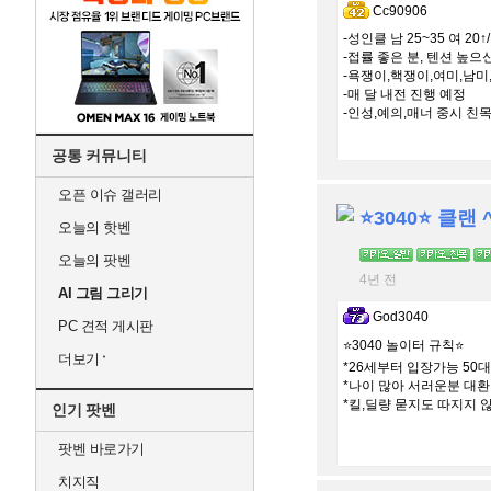
Cc90906
-성인클 남 25~35 여 20
-접률 좋은 분, 텐션 높으
-욕쟁이,핵쟁이,여미,남미
-매 달 내전 진행 예정
-인성,예의,매너 중시 친
공통 커뮤니티
오픈 이슈 갤러리
⭐️3040⭐️ 클랜 
오늘의 핫벤
오늘의 팟벤
4년 전
AI 그림 그리기
God3040
PC 견적 게시판
⭐️3040 놀이터 규칙⭐️
더보기
*26세부터 입장가능 50
*나이 많아 서러운분 대환
*킬,딜량 묻지도 따지지 않
인기 팟벤
팟벤 바로가기
치지직