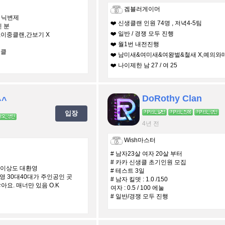
겜블러게이머
↑/ 닉변제
❤️ 신생클랜 인원 74명 , 저녁4-5팀
신 분
❤️ 일반 / 경쟁 모두 진행
,이중클랜,간보기 X
❤️ 월1번 내전진행
목클
❤️ 남미새&여미새&여왕벌&철새 X,예의와
❤️ 나이제한 남 27 / 여 25
DoRothy Clan
^^
입장
4년 전
Wish마스터
# 남자23살 여자 20살 부터
# 카카 신생클 초기인원 모집
대이상도 대환영
# 테스트 3일
영 30대40대가 주인공인 곳
# 남자 킬뎃 : 1.0 /150
아요. 매너만 있음 O.K
여자 : 0.5 / 100 에눌
# 일반/경쟁 모두 진행