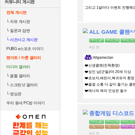
커뮤니티 게시판
그리고 1달마다 이벤트 진행해요! 
전체 게시판
└
자유 게시판
└
질문과 답변
ALL GAME 클랜^
└
사건사고 게시판
4년 전
PUBG e스포츠 이야기
팬아트 / 카툰 갤러리
Allgameclan
❤️신생클랜(친목환영)
미디어 갤러리
❤️성인 남(군필)/여 20세 이상
└
움짤 갤러리
❤️초보자,배린이,복귀유저 환영
❤️즐겜 소통 다 같이 즐기는 클
└
스크린샷 갤러리
❤️매너와 예의 인성은 필수
└
영상관
우리 동네 PC방 이야기
종합게임 디스코드
4년 전