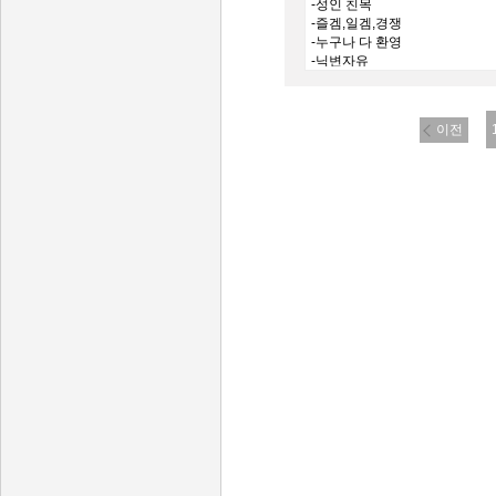
-성인 친목
-즐겜,일겜,경쟁
-누구나 다 환영
-닉변자유
-실력무관
-매너.예의필수
-일단 들어와봐요
이전