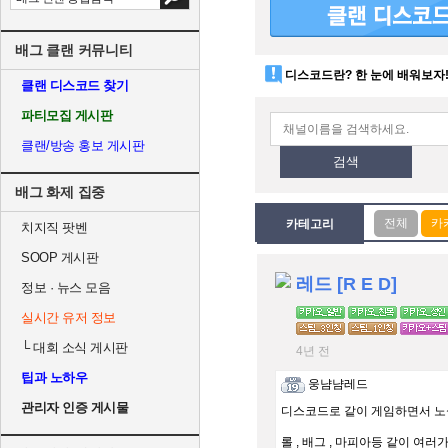
배그 클랜 커뮤니티
디스코드란? 한 눈에 배워보자
클랜 디스코드 찾기
파티모집 게시판
클랜/방송 홍보 게시판
검색
배그 화제 집중
카테고리
치지직 팟벤
SOOP 게시판
레드 [R E D]
정보 · 뉴스 모음
실시간 유저 정보
└
대회 소식 게시판
4년 전
팁과 노하우
웅냠냠레드
관리자 인증 게시물
디스코드로 같이 게임하면서 노실
롤 , 배그 , 마피아등 같이 여러