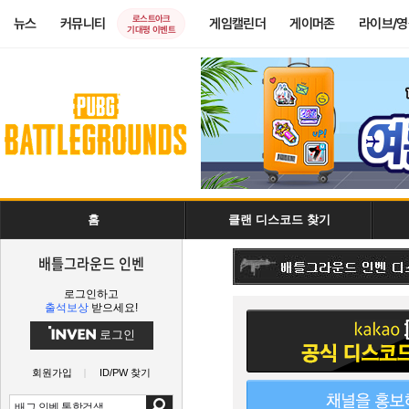
로스트아크
뉴스
커뮤니티
게임캘린더
게이머존
라이브/
기대평 이벤트
홈
클랜 디스코드 찾기
배틀그라운드 인벤
로그인하고
출석보상
받으세요!
로그인
회원가입
ID/PW 찾기