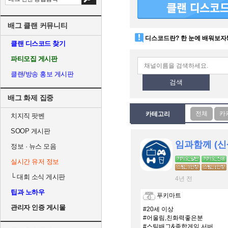
배그 클랜 커뮤니티
디스코드란? 한 눈에 배워보자
클랜 디스코드 찾기
파티모집 게시판
클랜/방송 홍보 게시판
검색
배그 화제 집중
카테고리
치지직 팟벤
SOOP 게시판
임과함께 (신
정보 · 뉴스 모음
실시간 유저 정보
└
대회 소식 게시판
4년 전
팁과 노하우
푸키마트
관리자 인증 게시물
#20세 이상
#어울림,친화력좋은분
#스팀배그&종합게임 서버