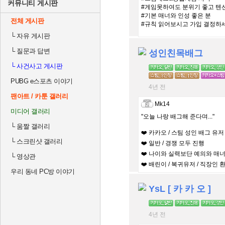
커뮤니티 게시판
#게임못하여도 분위기 좋고 텐션
#기본 매너와 인성 좋은 분
전체 게시판
#규칙 읽어보시고 가입 결정하
└
자유 게시판
└
질문과 답변
성인친목배그
└
사건사고 게시판
PUBG e스포츠 이야기
4년 전
팬아트 / 카툰 갤러리
Mk14
미디어 갤러리
"오늘 나랑 배그해 준다며..."
└
움짤 갤러리
❤️ 카카오 / 스팀 성인 배그 유저
└
스크린샷 갤러리
❤️ 일반 / 경쟁 모두 진행
❤️ 나이와 실력보단 예의와 매
└
영상관
❤️ 배린이 / 복귀유저 / 직장인 
우리 동네 PC방 이야기
YsL [ 카 카 오 ]
4년 전