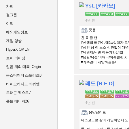
YsL [카카오]
차벤
걸그룹
4년 전
여행
콧등
해외게임정보
친 목 클 랜
게임 영상
#신생클 배린이/예능/실력자 모
#성인 남 여 노소 상관없이 개념
HyperX OMEN
#닉변제/닉변 적응기간14일
#남탓/욕설/비매너/이중클랜 X
브이 라이징
#가족같이 게임하실분!
일곱 개의 대죄: Origin
몬스터헌터 스토리즈3
레드 [R E D]
바이오하자드 레퀴엠
드래곤 퀘스트7
풋볼 매니저26
4년 전
웅냠냠레드
디스코드로 같이 게임하면서 노실