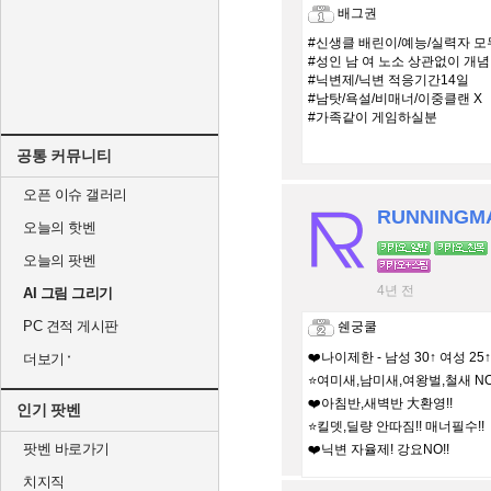
배그권
#신생클 배린이/예능/실력자 모
#성인 남 여 노소 상관없이 개념
#닉변제/닉변 적응기간14일
#남탓/욕설/비매너/이중클랜 X
#가족같이 게임하실분
공통 커뮤니티
오픈 이슈 갤러리
RUNNINGM
오늘의 핫벤
오늘의 팟벤
4년 전
AI 그림 그리기
PC 견적 게시판
쉔궁쿨
❤️나이제한 - 남성 30↑ 여성 25↑
더보기
⭐여미새,남미새,여왕벌,철새 NO !
❤️아침반,새벽반 大환영!!
인기 팟벤
⭐킬뎃,딜량 안따짐!! 매너필수!!
팟벤 바로가기
❤️닉변 자율제! 강요NO!!
치지직