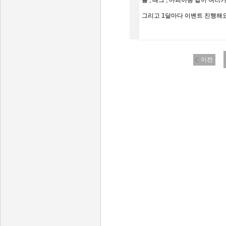
롤 , 배그 , 마피아등 같이 여러
그리고 1달마다 이벤트 진행해요! 
이전