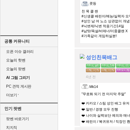
콧등
친 목 클 랜
#신생클 배린이/예능/실력자 모
#성인 남 여 노소 상관없이 개념
#닉변제/닉변 적응기간14일
#남탓/욕설/비매너/이중클랜 X
#가족같이 게임하실분!
공통 커뮤니티
오픈 이슈 갤러리
성인친목배그
오늘의 핫벤
오늘의 팟벤
4년 전
AI 그림 그리기
PC 견적 게시판
Mk14
"무료화 되기 전 마지막 주말"
더보기
❤️ 카카오 / 스팀 성인 배그 유저
인기 팟벤
❤️ 일반 / 경쟁 모두 진행
❤️ 나이와 실력보단 예의와 매
팟벤 바로가기
❤️ 배린이 / 복귀유저 / 직장인 
치지직