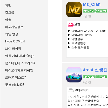
Mz_Clan
차벤
걸그룹
4년 전
여행
보영
해외게임정보
▶ 딜량제한 남: 200+ 여: 130+
게임 영상
▶ 나이제한 25~40
▶ 닉변필수
HyperX OMEN
▶ 프로필변경
▶ 소수 친목클랜
브이 라이징
일곱 개의 대죄: Origin
몬스터헌터 스토리즈3
바이오하자드 레퀴엠
드래곤 퀘스트7
4년 전
풋볼 매니저26
로티로티기
나이제한 : 남여구분없이 나이 2
일반, 경쟁 구분없이 환영!
닉변자유, 디코 프로필변경 필수