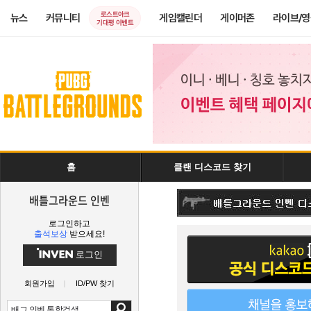
로스트아크
뉴스
커뮤니티
게임캘린더
게이머존
라이브/
기대평 이벤트
홈
클랜 디스코드 찾기
배틀그라운드 인벤
로그인하고
출석보상
받으세요!
로그인
회원가입
ID/PW 찾기