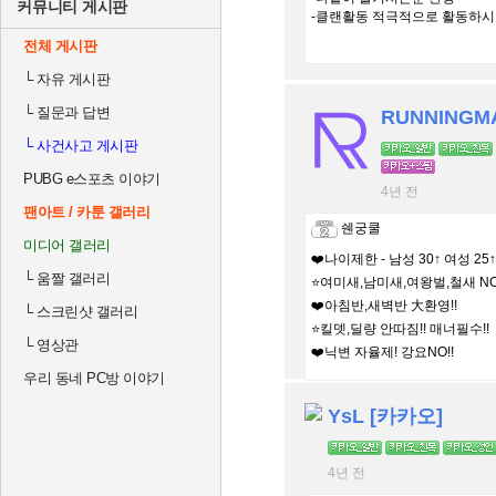
커뮤니티 게시판
-클랜활동 적극적으로 활동하시
전체 게시판
└
자유 게시판
└
질문과 답변
RUNNINGM
└
사건사고 게시판
PUBG e스포츠 이야기
4년 전
팬아트 / 카툰 갤러리
쉔궁쿨
미디어 갤러리
❤️나이제한 - 남성 30↑ 여성 25↑
└
움짤 갤러리
⭐여미새,남미새,여왕벌,철새 NO !
❤️아침반,새벽반 大환영!!
└
스크린샷 갤러리
⭐킬뎃,딜량 안따짐!! 매너필수!!
└
영상관
❤️닉변 자율제! 강요NO!!
우리 동네 PC방 이야기
YsL [카카오]
4년 전