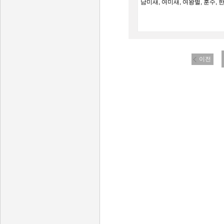
남미새, 여미새, 여왕벌, 훈수, 
이전