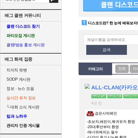
배그 클랜 커뮤니티
디스코드란? 한 눈에 배워보자
클랜 디스코드 찾기
파티모집 게시판
클랜/방송 홍보 게시판
검색
배그 화제 집중
카테고리
치지직 팟벤
SOOP 게시판
ALL-CLAN(카카
정보 · 뉴스 모음
실시간 유저 정보
4년 전
└
대회 소식 게시판
검은사막페인
팁과 노하우
-초보자,배린이,복귀유저 환영
관리자 인증 게시물
-20대후반부터 환영
-매너와예의는 필수
-다같이 즐기시는분 환영