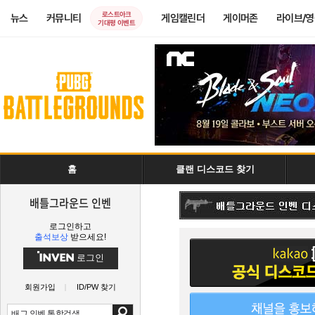
로스트아크
뉴스
커뮤니티
게임캘린더
게이머존
라이브/
기대평 이벤트
홈
클랜 디스코드 찾기
배틀그라운드 인벤
로그인하고
출석보상
받으세요!
로그인
회원가입
ID/PW 찾기