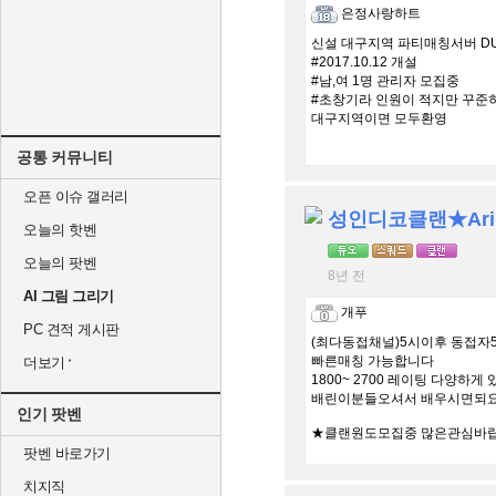
은정사랑하트
신설 대구지역 파티매칭서버 DU
#2017.10.12 개설
#남,여 1명 관리자 모집중
#초창기라 인원이 적지만 꾸준
대구지역이면 모두환영
공통 커뮤니티
오픈 이슈 갤러리
오늘의 핫벤
오늘의 팟벤
8년 전
AI 그림 그리기
개푸
PC 견적 게시판
(최다동접채널)5시이후 동접자50
빠른매칭 가능합니다
더보기
1800~ 2700 레이팅 다양하게
배린이분들오셔서 배우시면되요
인기 팟벤
★클랜원도모집중 많은관심바
팟벤 바로가기
치지직