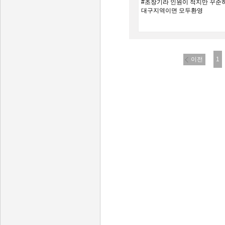
#초창기라 인원이 적지만 꾸준
대구지역이면 모두환영
이전
1