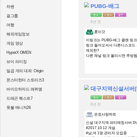
PUBG-배그
차벤
걸그룹
8년 전
여행
훈이갓
해외게임정보
이링크는 PUBG-배그 클랜 링
게임 영상
링크 들어오셔서 다른디스코드
제외한?
HyperX OMEN
다른 채널 링크 올리시면 추방됩
브이 라이징
일곱 개의 대죄: Origin
몬스터헌터 스토리즈3
바이오하자드 레퀴엠
드래곤 퀘스트7
8년 전
풋볼 매니저26
은정사랑하트
신설 대구지역 파티매칭서버 DU
#2017.10.12 개설
#남,여 1명 관리자 모집중