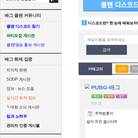
배그 클랜 커뮤니티
디스코드란? 한 눈에 배워보자
클랜 디스코드 찾기
파티모집 게시판
클랜/방송 홍보 게시판
검색
배그 화제 집중
카테고리
치지직 팟벤
SOOP 게시판
PUBG-배그
정보 · 뉴스 모음
실시간 유저 정보
8년 전
└
대회 소식 게시판
주먹밥훈이
팁과 노하우
같이 치킨 뭅시다!!!
관리자 인증 게시물