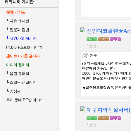
커뮤니티 게시판
전체 게시판
└
자유 게시판
└
질문과 답변
└
사건사고 게시판
8년 전
PUBG e스포츠 이야기
개푸
팬아트 / 카툰 갤러리
(최다동접채널)5시이후 동접자50
미디어 갤러리
빠른매칭 가능합니다
└
움짤 갤러리
1800~ 2700 레이팅 다양하게
배린이분들오셔서 배우시면되요
└
스크린샷 갤러리
★클랜원도모집중 많은관심바
└
영상관
우리 동네 PC방 이야기
8년 전